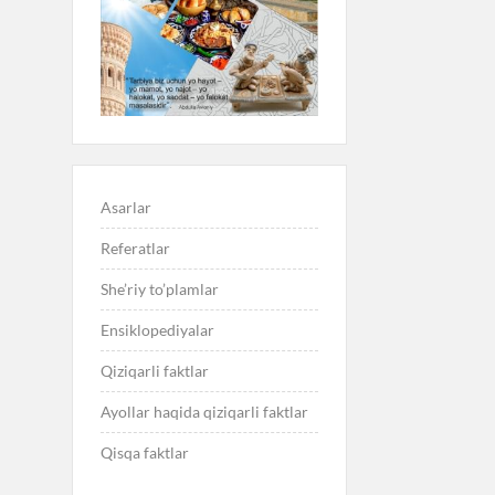
Asarlar
Referatlar
She’riy to’plamlar
Ensiklopediyalar
Qiziqarli faktlar
Ayollar haqida qiziqarli faktlar
Qisqa faktlar