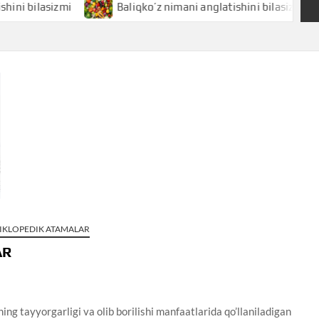
asizmi
Baliqko’z nimani anglatishini bilasizmi
Ba
SIKLOPEDIK ATAMALAR
AR
ing tayyorgarligi va olib borilishi manfaatlarida qo’llaniladigan