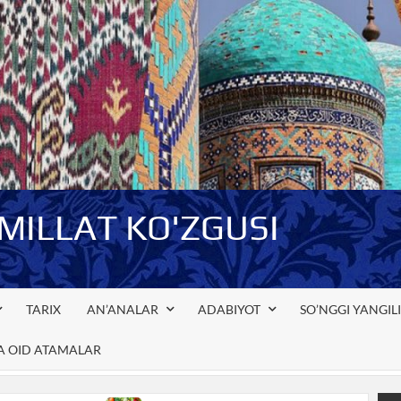
-MILLAT KO'ZGUSI
TARIX
AN’ANALAR
ADABIYOT
SO’NGGI YANGIL
GA OID ATAMALAR