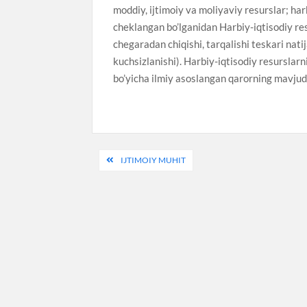
moddiy, ijtimoiy va moliyaviy resurslar; har
cheklangan bo’lganidan Harbiy-iqtisodiy res
chegaradan chiqishi, tarqalishi teskari nat
kuchsizlanishi). Harbiy-iqtisodiy resurslar
bo’yicha ilmiy asoslangan qarorning mavjudl
Post
IJTIMOIY MUHIT
menyusi