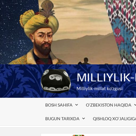
Skip
to
content
MILLIYLIK
Milliylik-millat ko'zgusi
BOSH SAHIFA
O’ZBEKISTON HAQIDA
BUGUN TARIXDA
QISHLOQ XO’JALIGI