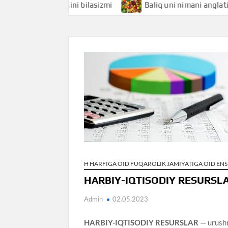
i anglatishini bilasizmi
Baliq uni nimani anglatishini bil
H HARFIGA OID FUQAROLIK JAMIYATIGA OID EN
HARBIY-IQTISODIY RESURSL
Admin
02.05.2023
HARBIY-IQTISODIY RESURSLAR
— urushn