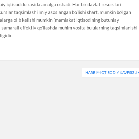
biy iqtisod doirasida amalga oshadi. Har bir davlat resurslari
urslar taqsimlash ilmiy asoslangan bo’lishi shart, mumkin bo’lgan
ijalarga olib kelishi mumkin (mamlakat iqtisodining butunlay
ni samarali effektiv qo’llashda muhim vosita bu ularning taqsimlanishi
igidir.
HARBIY-IQTISODIY XAVFSIZLI