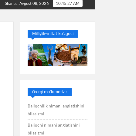
liq nimani anglatishini bilasizmi
Balans nimani anglatish
Shanba, Avgust 08, 2026
10:45:28 AM
Milliylik-millat ko’zgusi
Oxirgi ma’lumotlar
Baliqchilik nimani anglatishini
bilasizmi
Baliqchi nimani anglatishini
bilasizmi