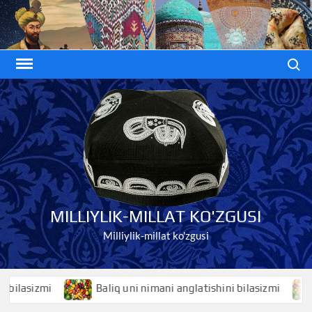
Skip
to
content
Search
MILLIYLIK-MILLAT KO'ZGUSI
Milliylik-millat ko'zgusi
zmi
Baliq uni nimani anglatishini bilasizmi
Baliq