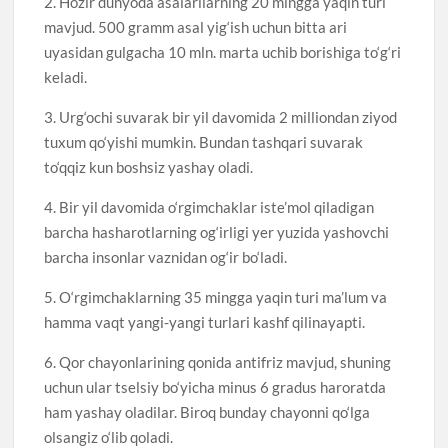
2. Hozir dunyoda asalarilarning 20 mingga yaqin turi
mavjud. 500 gramm asal yig‘ish uchun bitta ari
uyasidan gulgacha 10 mln. marta uchib borishiga to‘g‘ri
keladi.
3. Urg‘ochi suvarak bir yil davomida 2 milliondan ziyod
tuxum qo‘yishi mumkin. Bundan tashqari suvarak
to‘qqiz kun boshsiz yashay oladi.
4. Bir yil davomida o‘rgimchaklar iste’mol qiladigan
barcha hasharotlarning og‘irligi yer yuzida yashovchi
barcha insonlar vaznidan og‘ir bo‘ladi.
5. O‘rgimchaklarning 35 mingga yaqin turi ma’lum va
hamma vaqt yangi-yangi turlari kashf qilinayapti.
6. Qor chayonlarining qonida antifriz mavjud, shuning
uchun ular tselsiy bo‘yicha minus 6 gradus haroratda
ham yashay oladilar. Biroq bunday chayonni qo‘lga
olsangiz o‘lib qoladi.