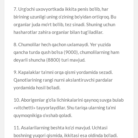
7. Urg‘ochi uxovyortkada ikkita penis bo‘lib, har
birining uzunligi uning o‘zining bo‘yidan ortiqroq. Bu
organlar juda mo‘rt bo‘lib, tez sinadi. Shuning uchun
hasharotlar zahira organlar bilan tug‘iladilar.
8. Chumolilar hech qachon uxlamaydi. Yer yuzida
qancha turda qush bo‘lsa (9000), chumolilarning ham
deyarli shuncha (8800) turi mavjud.
9. Kapalaklar ta’mni orqa qismi yordamida sezadi.
Qanotlarining rangi nurni akslantiruvchi pardalar
yordamida hosil bo‘ladi.
10. Aborigenlar g‘o‘la lichinkalarini qaynoq suvga bulab
«vitchetti» tayyorlaydilar. Shu tariqa ularning ta’mi
quymoqnikiga o‘xshab qoladi.
11. Asalarilarning beshta ko‘zi mavjud. Uchtasi
boshning yuqori qismida, ikkitasi esa oldinda bo‘ladi.