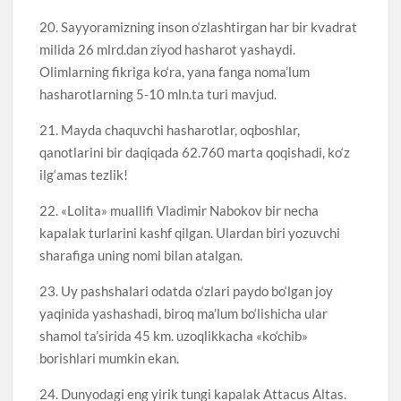
20. Sayyoramizning inson o‘zlashtirgan har bir kvadrat
milida 26 mlrd.dan ziyod hasharot yashaydi.
Olimlarning fikriga ko‘ra, yana fanga noma’lum
hasharotlarning 5-10 mln.ta turi mavjud.
21. Mayda chaquvchi hasharotlar, oqboshlar,
qanotlarini bir daqiqada 62.760 marta qoqishadi, ko‘z
ilg‘amas tezlik!
22. «Lolita» muallifi Vladimir Nabokov bir necha
kapalak turlarini kashf qilgan. Ulardan biri yozuvchi
sharafiga uning nomi bilan atalgan.
23. Uy pashshalari odatda o‘zlari paydo bo‘lgan joy
yaqinida yashashadi, biroq ma’lum bo‘lishicha ular
shamol ta’sirida 45 km. uzoqlikkacha «ko‘chib»
borishlari mumkin ekan.
24. Dunyodagi eng yirik tungi kapalak Attacus Altas.