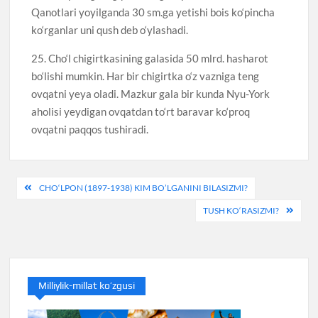
Qanotlari yoyilganda 30 sm.ga yetishi bois ko‘pincha
ko‘rganlar uni qush deb o‘ylashadi.
25. Cho‘l chigirtkasining galasida 50 mlrd. hasharot
bo‘lishi mumkin. Har bir chigirtka o‘z vazniga teng
ovqatni yeya oladi. Mazkur gala bir kunda Nyu-York
aholisi yeydigan ovqatdan to‘rt baravar ko‘proq
ovqatni paqqos tushiradi.
Post
CHO‘LPON (1897-1938) KIM BO’LGANINI BILASIZMI?
menyusi
TUSH KO‘RASIZMI?
Milliylik-millat ko’zgusi