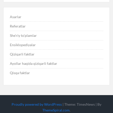
Asarlar
Referatlar
She’riy to’plamlar
Ensiklopediyalar
Qiziqarli faktlar
Ayollar haqida qiziqarli faktlar
Qisqa faktlar
Proudly powered by WordPress
|
Theme: TimesNews
|
By
ThemeSpiral.com
.