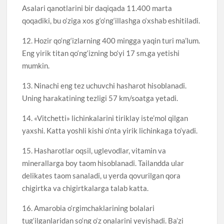
Asalari qanotlarini bir daqiqada 11.400 marta
qoqadiki, bu o‘ziga xos g‘o‘ng‘illashga o‘xshab eshitiladi.
12. Hozir qo‘ng‘izlarning 400 mingga yaqin turi ma’lum.
Eng yirik titan qo‘ng‘izning bo‘yi 17 sm.ga yetishi
mumkin.
13. Ninachi eng tez uchuvchi hasharot hisoblanadi.
Uning harakatining tezligi 57 km/soatga yetadi.
14. «Vitchetti» lichinkalarini tiriklay iste’mol qilgan
yaxshi. Katta yoshli kishi o‘nta yirik lichinkaga to‘yadi.
15. Hasharotlar oqsil, uglevodlar, vitamin va
minerallarga boy taom hisoblanadi. Tailandda ular
delikates taom sanaladi, u yerda qovurilgan qora
chigirtka va chigirtkalarga talab katta.
16. Amarobia o‘rgimchaklarining bolalari
tug‘ilganlaridan so‘ng o‘z onalarini yeyishadi. Ba’zi