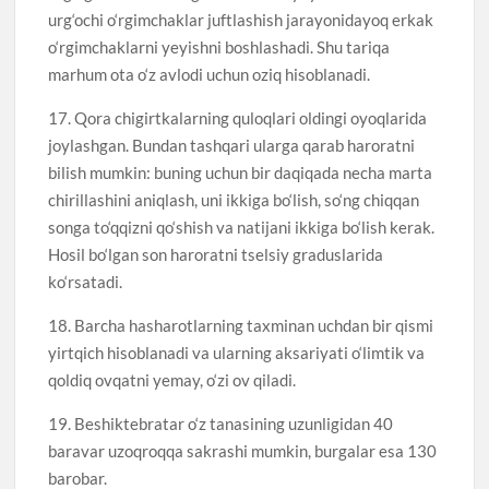
urg‘ochi o‘rgimchaklar juftlashish jarayonidayoq erkak
o‘rgimchaklarni yeyishni boshlashadi. Shu tariqa
marhum ota o‘z avlodi uchun oziq hisoblanadi.
17. Qora chigirtkalarning quloqlari oldingi oyoqlarida
joylashgan. Bundan tashqari ularga qarab haroratni
bilish mumkin: buning uchun bir daqiqada necha marta
chirillashini aniqlash, uni ikkiga bo‘lish, so‘ng chiqqan
songa to‘qqizni qo‘shish va natijani ikkiga bo‘lish kerak.
Hosil bo‘lgan son haroratni tselsiy graduslarida
ko‘rsatadi.
18. Barcha hasharotlarning taxminan uchdan bir qismi
yirtqich hisoblanadi va ularning aksariyati o‘limtik va
qoldiq ovqatni yemay, o‘zi ov qiladi.
19. Beshiktebratar o‘z tanasining uzunligidan 40
baravar uzoqroqqa sakrashi mumkin, burgalar esa 130
barobar.