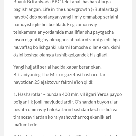
Buyuk Britaniyada BBC telekanali hasharotlarga
bag‘ishlangan, Life in the undergrowth («Butalardagi
hayot») deb nomlangan yangi ilmiy ommabop serialni
namoyish qilishni boshladi. Eng zamonaviy
telekameralar yordamida mualliflar shu paytgacha
inson nigohi ilg‘ay olmagan sahnalarni suratga olishga
muvaffaq bo‘lishganki, ularni tomosha qilar ekan, kishi
o‘zini boshqa olamga tushib qolgandek his qiladi.
Yangi hujjatli serial haqida xabar berar ekan,
Britaniyaning The Mirror gazetasi hasharotlar
hayotidan 25 ajabtovur faktni e’lon qildi:
1. Hasharotlar – bundan 400 mln. yil ilgari Yerda paydo
bo‘lgan ilk jonli mavjudotlardir. O‘shandan buyon ular
beshta ommaviy halokatlarni boshdan kechirishdi va
tiranozavrlardan ko‘ra yashovchanroq ekanliklari
ma’lum bo‘ldi.