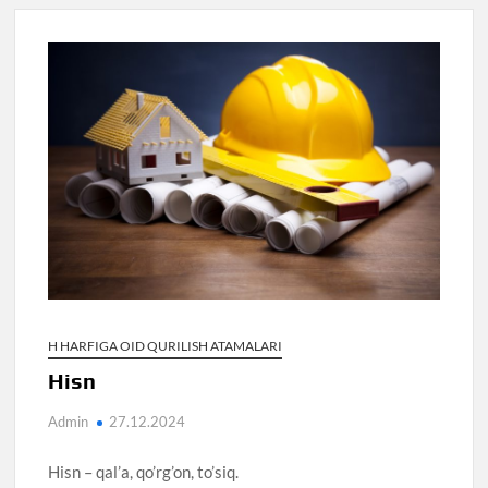
H HARFIGA OID QURILISH ATAMALARI
Hisn
Admin
27.12.2024
Hisn – qal’a, qo’rg’on, to’siq.