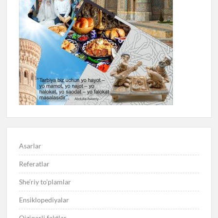
Asarlar
Referatlar
She’riy to’plamlar
Ensiklopediyalar
Qiziqarli faktlar