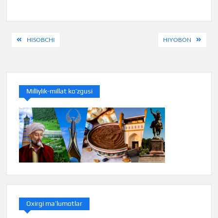
Post
HISOBCHI
HIYOBON
menyusi
Milliylik-millat ko’zgusi
Oxirgi ma’lumotlar