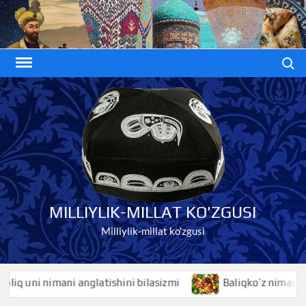
Skip
to
content
Search
MILLIYLIK-MILLAT KO'ZGUSI
Milliylik-millat ko'zgusi
 uni nimani anglatishini bilasizmi
Baliqko’z nimani anglat