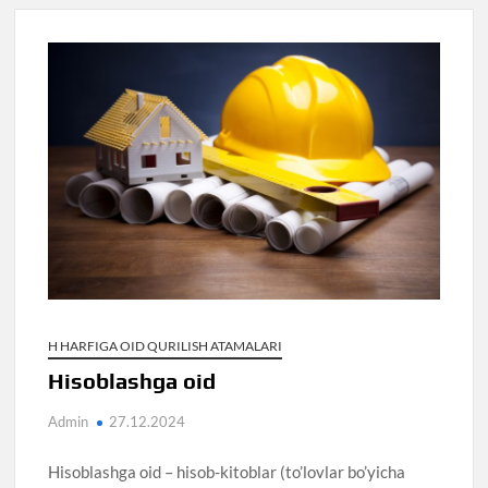
H HARFIGA OID QURILISH ATAMALARI
Hisoblashga oid
Admin
27.12.2024
Hisoblashga oid – hisob-kitoblar (to’lovlar bo’yicha