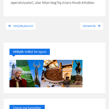
operatsiyalar), ular bilan bog’liq o’zaro hisob-kitoblar.
Post
HISOBLAGICH
HOSHIYA
menyusi
Milliylik-millat ko’zgusi
Oxirgi ma’lumotlar