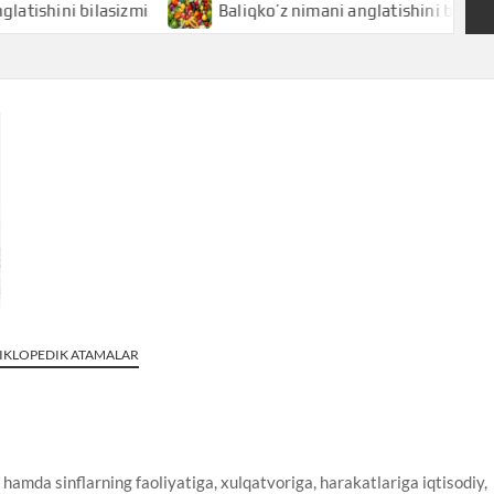
ni bilasizmi
Baliqko’z nimani anglatishini bilasizmi
SIKLOPEDIK ATAMALAR
r hamda sinflarning faoliyatiga, xulqatvoriga, harakatlariga iqtisodiy,