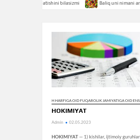
nimani anglatishini bilasizmi
Baliq uni nimani anglatishi
H HARFIGA OID FUQAROLIK JAMIYATIGA OID EN
HOKIMIYAT
Admin
02.05.2023
HOKIMIYAT
— 1) kishilar, ijtimoiy guruhla