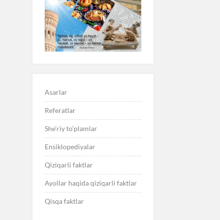
Asarlar
Referatlar
She’riy to’plamlar
Ensiklopediyalar
Qiziqarli faktlar
Ayollar haqida qiziqarli faktlar
Qisqa faktlar