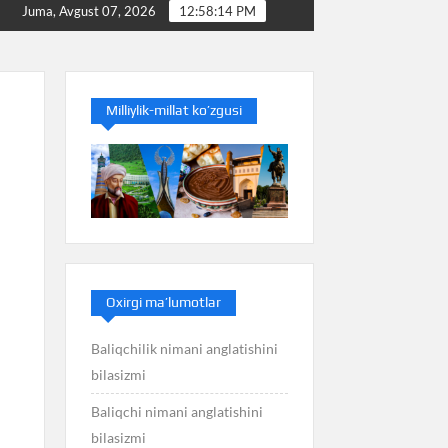
Baliq nimani anglatishini bilasizmi
Balans nimani angl
Juma, Avgust 07, 2026
12:58:15 PM
Milliylik-millat ko’zgusi
Oxirgi ma’lumotlar
Baliqchilik nimani anglatishini
bilasizmi
Baliqchi nimani anglatishini
bilasizmi