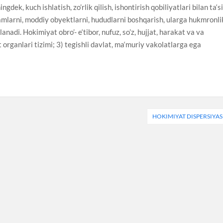
gdek, kuch ishlatish, zo’rlik qilish, ishontirish qobiliyatlari bilan ta‘s
damlarni, moddiy obyektlarni, hududlarni boshqarish, ularga hukmronli
lanadi. Hokimiyat obro’- e‘tibor, nufuz, so’z, hujjat, harakat va va
t organlari tizimi; 3) tegishli davlat, ma‘muriy vakolatlarga ega
HOKIMIYAT DISPERSIYAS