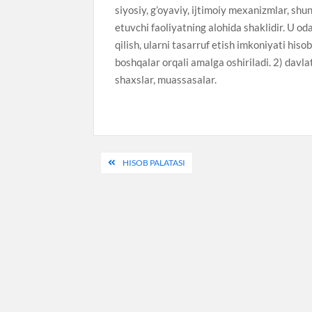
siyosiy, g’oyaviy, ijtimoiy mexanizmlar, shunin
etuvchi faoliyatning alohida shaklidir. U o
qilish, ularni tasarruf etish imkoniyati hisob
boshqalar orqali amalga oshiriladi. 2) davla
shaxslar, muassasalar.
Post
HISOB PALATASI
menyusi