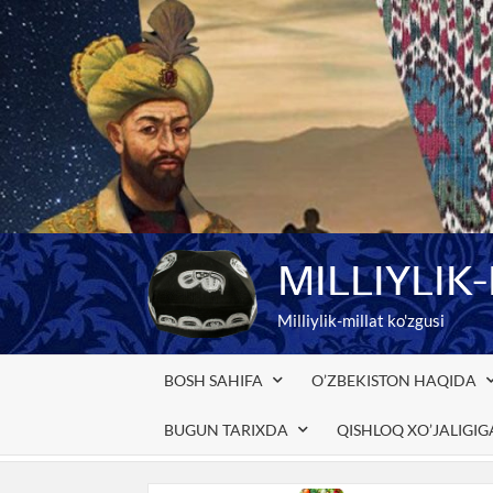
Skip
to
content
MILLIYLIK
Milliylik-millat ko'zgusi
BOSH SAHIFA
O’ZBEKISTON HAQIDA
BUGUN TARIXDA
QISHLOQ XO’JALIGI