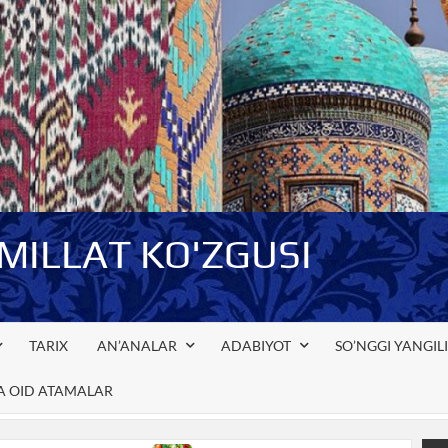
-MILLAT KO'ZGUSI
TARIX
AN’ANALAR
ADABIYOT
SO’NGGI YANGIL
GA OID ATAMALAR