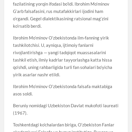
fazilatining yorqin ifodasi bo‘ldi. Ibrohim Mo‘minov
G‘arb falsafasini, rus mutafakkirlari ijodini ham
o‘rgandi. Gegel dialektikasining ratsional mag‘zini
ko‘rsatib berdi.
Ibrohim Mo‘minov O‘zbekistonda ilm-fanning yirik
tashkilotchisi. U, ayniqsa, ijtimoiy fanlarni
rivojlantirishga — yangi tadqiqot muassasalarini
tashkil etish, ilmiy kadrlar tayyorlashga katta hissa
qo‘shdi, uning rahbarligida turli fan sohalari bo‘yicha
yirik asarlar nashr etildi.
Ibrohim Mo‘minov O‘zbekistonda falsafa maktabiga
asos soldi.
Beruniy nomidagi Uzbekiston Davlat mukofoti laureati
(1967).
Toshkentdagi ko‘chalardan biriga, O‘zbekiston Fanlar
akademiyasi Falsafa va huquq institutiga, Buxoro va