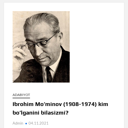
ADABIYOT
Ibrohim Mo‘minov (1908-1974) kim
bo’lganini bilasizmi?
Admin
04.11.2021