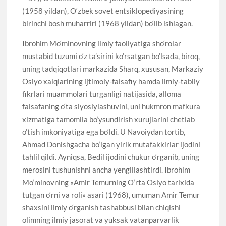
(1958 yildan), O‘zbek sovet entsiklopediyasining
birinchi bosh muharriri (1968 yildan) bo‘lib ishlagan.
Ibrohim Mo‘minovning ilmiy faoliyatiga sho‘rolar
mustabid tuzumi o‘z ta’sirini ko‘rsatgan bo‘lsada, biroq,
uning tadqiqotlari markazida Sharq, xususan, Markaziy
Osiyo xalqlarining ijtimoiy-falsafiy hamda ilmiy-tabiiy
fikrlari muammolari turganligi natijasida, alloma
falsafaning o‘ta siyosiylashuvini, uni hukmron mafkura
xizmatiga tamomila bo‘ysundirish xurujlarini chetlab
o‘tish imkoniyatiga ega bo‘ldi. U Navoiydan tortib,
Ahmad Donishgacha bo‘lgan yirik mutafakkirlar ijodini
tahlil qildi. Ayniqsa, Bedil ijodini chukur o‘rganib, uning
merosini tushunishni ancha yengillashtirdi. Ibrohim
Mo‘minovning «Amir Temurning O‘rta Osiyo tarixida
tutgan o‘rni va roli» asari (1968), umuman Amir Temur
shaxsini ilmiy o‘rganish tashabbusi bilan chiqishi
olimning ilmiy jasorat va yuksak vatanparvarlik