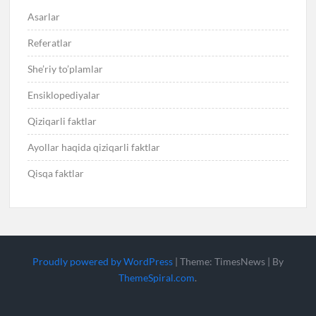
Asarlar
Referatlar
She’riy to’plamlar
Ensiklopediyalar
Qiziqarli faktlar
Ayollar haqida qiziqarli faktlar
Qisqa faktlar
Proudly powered by WordPress
|
Theme: TimesNews
|
By
ThemeSpiral.com
.