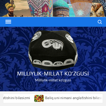
Skip
to
content
Search
MILLIYLIK-MILLAT KO'ZGUSI
Milliylik-millat ko'zgusi
ini bilasizmi
Baliq uni nimani anglatishini bilasizmi