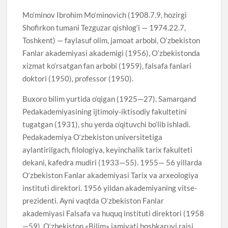
Mo‘minov Ibrohim Mo‘minovich (1908.7.9, hozirgi
Shofirkon tumani Tezguzar qishlog‘i — 1974.22.7,
Toshkent) — faylasuf olim, jamoat arbobi, O‘zbekiston
Fanlar akademiyasi akademigi (1956), O‘zbekistonda
xizmat ko‘rsatgan fan arbobi (1959), falsafa fanlari
doktori (1950), professor (1950).
Buxoro bilim yurtida o‘qigan (1925—27). Samarqand
Pedakademiyasining ijtimoiy-iktisodiy fakultetini
tugatgan (1931), shu yerda o‘qituvchi bo‘lib ishladi.
Pedakademiya O‘zbekiston universitetiga
aylantirilgach, filologiya, keyinchalik tarix fakulteti
dekani, kafedra mudiri (1933—55). 1955— 56 yillarda
O‘zbekiston Fanlar akademiyasi Tarix va arxeologiya
instituti direktori. 1956 yildan akademiyaning vitse-
prezidenti. Ayni vaqtda O‘zbekiston Fanlar
akademiyasi Falsafa va huquq instituti direktori (1958
—59), O‘zbekiston «Bilim» jamiyati boshkaruvi raisi