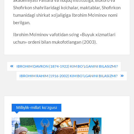
Shofirkon shahrilaridagi ko‘chalar, maktablar, Shofirkon
tumanidagi shirkat xo‘jaligiga Ibrohim Mo‘minov nomi
berilgan.
Ibrohim Mo‘minov vafotidan so‘ng «Buyuk xizmatlari
uchun» ordeni bilan mukofotlangan (2003).
Post
IBROHIM DAVRON (1874-1922) KIM BO’LGANINI BILASIZMI?
menyusi
IBROHIM RAHIM (1916-2002) KIM BO’LGANINI BILASIZMI?
Milliylik-millat ko’zgusi