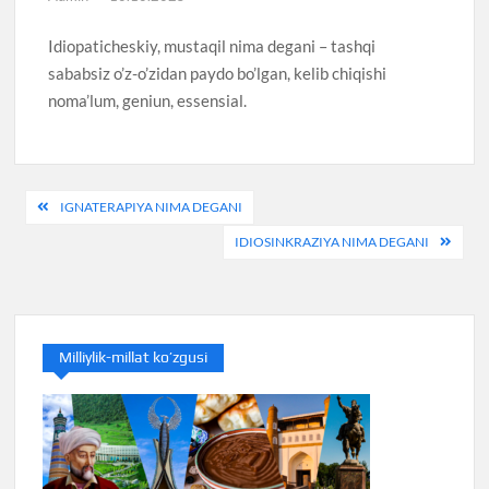
Idiopaticheskiy, mustaqil nima degani – tashqi
sababsiz o’z-o’zidan paydo bo’lgan, kelib chiqishi
noma’lum, geniun, essensial.
Post
IGNATERAPIYA NIMA DEGANI
menyusi
IDIOSINKRAZIYA NIMA DEGANI
Milliylik-millat ko’zgusi