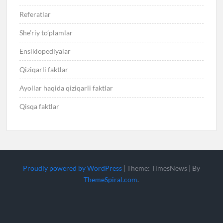
Referatlar
She’riy to’plamlar
Ensiklopediyalar
Qiziqarli faktlar
Ayollar haqida qiziqarli faktlar
Qisqa faktlar
Proudly powered by WordPress
|
Theme: TimesNews
|
By
ThemeSpiral.com
.