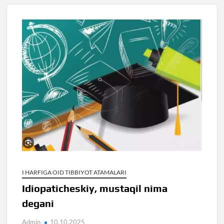
I HARFIGA OID TIBBIYOT ATAMALARI
Idiopaticheskiy, mustaqil nima
degani
Admin
10.10.2025