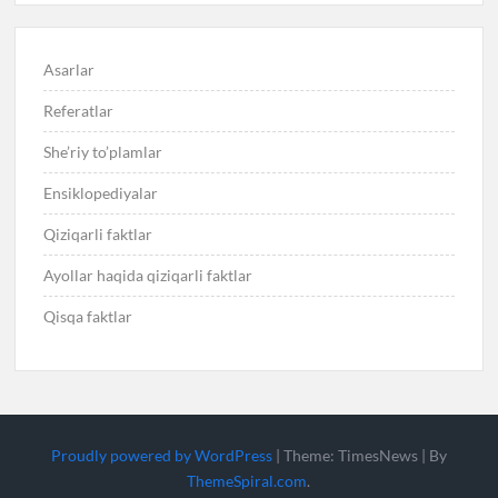
Asarlar
Referatlar
She’riy to’plamlar
Ensiklopediyalar
Qiziqarli faktlar
Ayollar haqida qiziqarli faktlar
Qisqa faktlar
Proudly powered by WordPress
|
Theme: TimesNews
|
By
ThemeSpiral.com
.