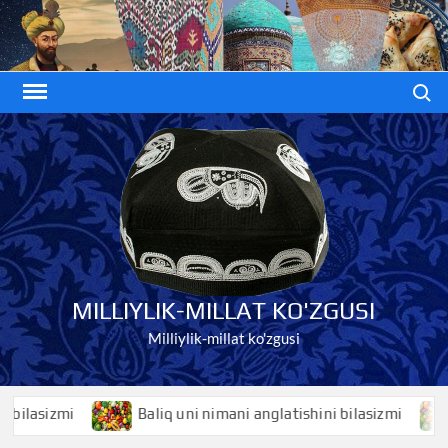
Skip
to
content
Search
MILLIYLIK-MILLAT KO'ZGUSI
Milliylik-millat ko'zgusi
sizmi
Baliq uni nimani anglatishini bilasizmi
Bal