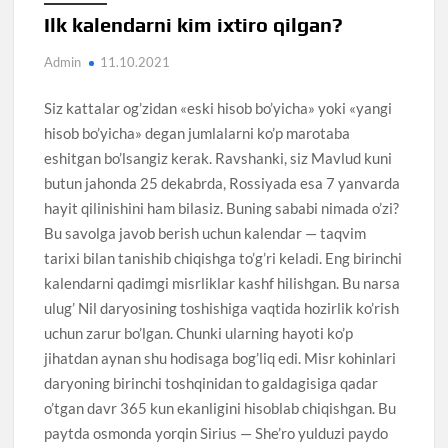
Ilk kalendarni kim ixtiro qilgan?
Admin
11.10.2021
Siz kattalar og’zidan «eski hisob bo’yicha» yoki «yangi
hisob bo’yicha» degan jumlalarni ko’p marotaba
eshitgan bo’lsangiz kerak. Ravshanki, siz Mavlud kuni
butun jahonda 25 dekabrda, Rossiyada esa 7 yanvarda
hayit qilinishini ham bilasiz. Buning sababi nimada o’zi?
Bu savolga javob berish uchun kalendar — taqvim
tarixi bilan tanishib chiqishga to’g’ri keladi. Eng birinchi
kalendarni qadimgi misrliklar kashf hilishgan. Bu narsa
ulug’ Nil daryosining toshishiga vaqtida hozirlik ko’rish
uchun zarur bo’lgan. Chunki ularning hayoti ko’p
jihatdan aynan shu hodisaga bog’liq edi. Misr kohinlari
daryoning birinchi toshqinidan to galdagisiga qadar
o’tgan davr 365 kun ekanligini hisoblab chiqishgan. Bu
paytda osmonda yorqin Sirius — She’ro yulduzi paydo