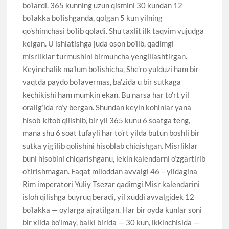
bo’lardi. 365 kunning uzun qismini 30 kundan 12
bo’lakka bo’lishganda, qolgan 5 kun yilning
qo’shimchasi bo’lib qoladi. Shu taxlit ilk taqvim vujudga
kelgan. U ishlatishga juda oson bo’lib, qadimgi
misrliklar turmushini birmuncha yengillashtirgan.
Keyinchalik ma’lum bo’lishicha, She’ro yulduzi ham bir
vaqtda paydo bo’lavermas, ba’zida u bir sutkaga
kechikishi ham mumkin ekan. Bu narsa har to’rt yil
oralig’ida ro’y bergan. Shundan keyin kohinlar yana
hisob-kitob qilishib, bir yil 365 kunu 6 soatga teng,
mana shu 6 soat tufayli har to’rt yilda butun boshli bir
sutka yig’ilib qolishini hisoblab chiqishgan. Misrliklar
buni hisobini chiqarishganu, lekin kalendarni o’zgartirib
o’tirishmagan. Faqat miloddan avvalgi 46 – yildagina
Rim imperatori Yuliy Tsezar qadimgi Misr kalendarini
isloh qilishga buyruq beradi, yil xuddi avvalgidek 12
bo’lakka — oylarga ajratilgan. Har bir oyda kunlar soni
bir xilda bo’lmay, balki birida — 30 kun, ikkinchisida —