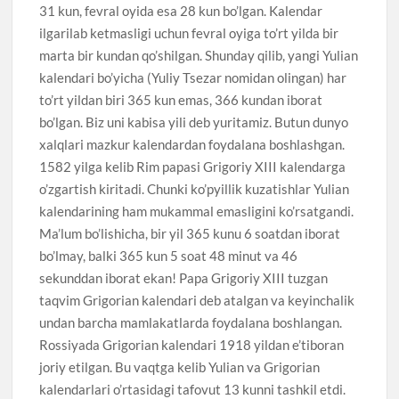
31 kun, fevral oyida esa 28 kun bo’lgan. Kalendar
ilgarilab ketmasligi uchun fevral oyiga to’rt yilda bir
marta bir kundan qo’shilgan. Shunday qilib, yangi Yulian
kalendari bo’yicha (Yuliy Tsezar nomidan olingan) har
to’rt yildan biri 365 kun emas, 366 kundan iborat
bo’lgan. Biz uni kabisa yili deb yuritamiz. Butun dunyo
xalqlari mazkur kalendardan foydalana boshlashgan.
1582 yilga kelib Rim papasi Grigoriy XIII kalendarga
o’zgartish kiritadi. Chunki ko’pyillik kuzatishlar Yulian
kalendarining ham mukammal emasligini ko’rsatgandi.
Ma’lum bo’lishicha, bir yil 365 kunu 6 soatdan iborat
bo’lmay, balki 365 kun 5 soat 48 minut va 46
sekunddan iborat ekan! Papa Grigoriy XIII tuzgan
taqvim Grigorian kalendari deb atalgan va keyinchalik
undan barcha mamlakatlarda foydalana boshlangan.
Rossiyada Grigorian kalendari 1918 yildan e’tiboran
joriy etilgan. Bu vaqtga kelib Yulian va Grigorian
kalendarlari o’rtasidagi tafovut 13 kunni tashkil etdi.