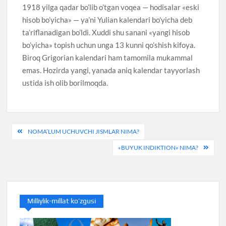
1918 yilga qadar bo’lib o’tgan voqea — hodisalar «eski
hisob bo’yicha» — ya’ni Yulian kalendari bo’yicha deb
ta’riflanadigan bo’ldi. Xuddi shu sanani «yangi hisob
bo’yicha» topish uchun unga 13 kunni qo’shish kifoya.
Biroq Grigorian kalendari ham tamomila mukammal
emas. Hozirda yangi, yanada aniq kalendar tayyorlash
ustida ish olib borilmoqda.
Post
NOMA’LUM UCHUVCHI JISMLAR NIMA?
menyusi
«BUYUK INDIKTION» NIMA?
Milliylik-millat ko’zgusi