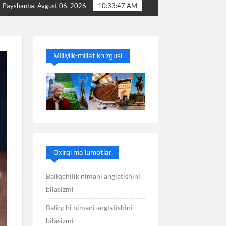
Baliq nimani anglatishini bilasizmi
Balans nimani 
Payshanba, Avgust 06, 2026
10:33:48 AM
Milliylik-millat ko’zgusi
Oxirgi ma’lumotlar
Baliqchilik nimani anglatishini
bilasizmi
Baliqchi nimani anglatishini
bilasizmi