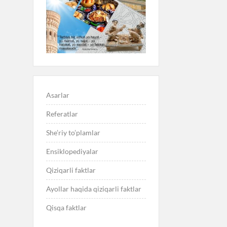
Asarlar
Referatlar
She’riy to’plamlar
Ensiklopediyalar
Qiziqarli faktlar
Ayollar haqida qiziqarli faktlar
Qisqa faktlar