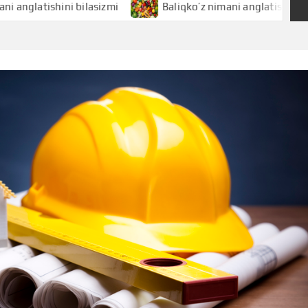
shini bilasizmi
Baliqko’z nimani anglatishini bilasizmi