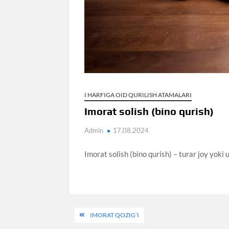
I HARFIGA OID QURILISH ATAMALARI
Imorat solish (bino qurish)
Admin
17.08.2024
Imorat solish (bino qurish) – turar joy yoki 
Post
IMORAT QOZIG’I