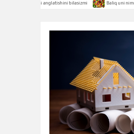
hi nimani anglatishini bilasizmi
Baliq uni nimani anglati