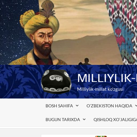
Skip
to
content
MILLIYLIK
Milliylik-millat ko'zgusi
BOSH SAHIFA
O’ZBEKISTON HAQIDA
BUGUN TARIXDA
QISHLOQ XO’JALIGI