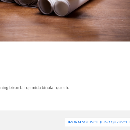
uning biron bir qismida binolar qurish.
IMORAT SOLUVCHI (BINO QURUVCHI