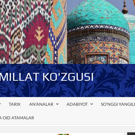
-MILLAT KO'ZGUSI
TARIX
AN’ANALAR
ADABIYOT
SO’NGGI YANGIL
GA OID ATAMALAR