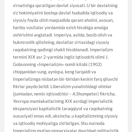
o’rnatishga qaratilgan davlat siyosati. U bir davlatning
o’z hokimiyatini boshqa davlat hududida iqtisodiy va
siyosiy foyda olish maqsadida qaram aholini, asosan,
harbiy vositalar yordamida ezish hisobiga amalga
oshirishini anglatadi. Imperiya, aslida, bosib olish va
hukmronlik qilishning, davlatlar o’rtasidagi siyosiy
raqobatning qadimgi shakli hisoblanadi. Imperializm
termini XIX asr 2-yarmida ingliz iqtisodchi olimi J.
Gobsonning «Imperializm» nomli kitobi (1902)
chiqqanidan sung, ayniqsa, keng tarqaldi va
Imperializmga nisbatan bir-biridan keskin farq qiluvchi
fikrlar paydo bo’ldi. Liberalizm yunalishidagi olimlar
(jumladan, nemis iqtisodchisi – A.Shumpeter) fikricha,
Yevropa mamlakatlarining XIX asrdagi imperialistik
ekspansiyasi kapitalistik taraqqiyot va raqobatning
xususiyati emas edi, aksincha, u kapitalizmning siyosiy
va iqtisodiy mohiyatiga zid bo’lgan. Shu ma‘noda
Imperializm mutlaq monarxiyalar davridagi militaristik