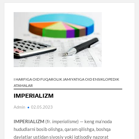
I HARFIGA OID FUQAROLIK JAMIYATIGA OID ENSIKLOPEDIK
ATAMALAR
IMPERIALIZM
Admin
02.05.2023
IMPERIALIZM
(fr
. imperialisme
) — keng ma‘noda
hududlarni bosib olishga, qaram qilishga, boshqa
davlatlar ustidan siyosiy yoki iqtisodiy nazorat