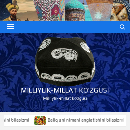
Skip
to
content
Search
MILLIYLIK-MILLAT KO'ZGUSI
Milliylik-millat ko'zgusi
bilasizmi
Baliq uni nimani anglatishini bilasizmi