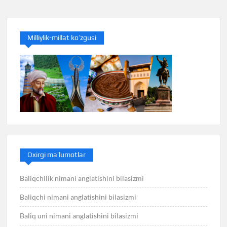
menyusi
Milliylik-millat ko’zgusi
Oxirgi ma’lumotlar
Baliqchilik nimani anglatishini bilasizmi
Baliqchi nimani anglatishini bilasizmi
Baliq uni nimani anglatishini bilasizmi