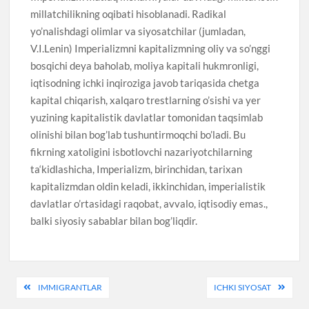
millatchilikning oqibati hisoblanadi. Radikal
yo’nalishdagi olimlar va siyosatchilar (jumladan,
V.I.Lenin) Imperializmni kapitalizmning oliy va so’nggi
bosqichi deya baholab, moliya kapitali hukmronligi,
iqtisodning ichki inqiroziga javob tariqasida chetga
kapital chiqarish, xalqaro trestlarning o’sishi va yer
yuzining kapitalistik davlatlar tomonidan taqsimlab
olinishi bilan bog’lab tushuntirmoqchi bo’ladi. Bu
fikrning xatoligini isbotlovchi nazariyotchilarning
ta‘kidlashicha, Imperializm, birinchidan, tarixan
kapitalizmdan oldin keladi, ikkinchidan, imperialistik
davlatlar o’rtasidagi raqobat, avvalo, iqtisodiy emas.,
balki siyosiy sabablar bilan bog’liqdir.
Post
IMMIGRANTLAR
ICHKI SIYOSAT