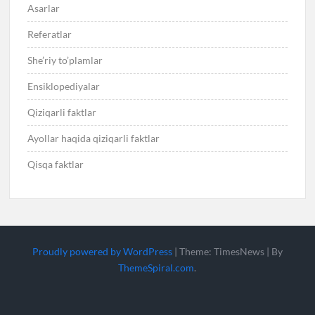
Asarlar
Referatlar
She’riy to’plamlar
Ensiklopediyalar
Qiziqarli faktlar
Ayollar haqida qiziqarli faktlar
Qisqa faktlar
Proudly powered by WordPress
|
Theme: TimesNews
|
By
ThemeSpiral.com
.