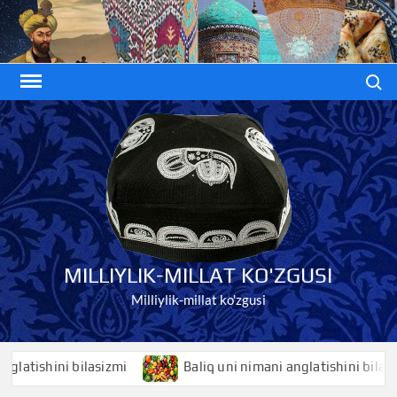
Skip
to
content
Search
MILLIYLIK-MILLAT KO'ZGUSI
Milliylik-millat ko'zgusi
ishini bilasizmi
Baliq uni nimani anglatishini bilasizmi