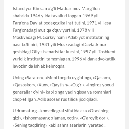
Isfandiyor Kimsan o‘g‘li Matkarimov Marg‘ilon
shahrida 1946 yilda tavallud topgan. 1969 yili
Farg‘ona Davlat pedagogika institutini, 1971 yili esa
Farg‘onadagi musiqa o‘quv yurtini, 1978 yili
Moskvadagi M. Gorkiy nomli Adabiyot institutining
nasr bo‘limini, 1981 yili Moskvadagi «Davlatkino»
qoshidagi Oliy stsenaristlar kursini, 1997 yili Toshkent
yuridik institutini tamomlagan. 1996 yildan advokatlik
lavozimida ishlab kelmoqda.
Uning «Saraton», «Meni tongda uyg‘oting», «Qasam»,
«Qasoskor», «Xun», «Qaytish», «O‘g‘ri», «Inqiroz yoxud
generallar o‘yini» kabi o‘nga yaqin qissa va romanlari
chop etilgan. Adib asosan rus tilida ijod qiladi.
U dramaturg—komediograf sifatida esa «Otasining
qizi», «Ishonmasang o‘laman, xotin», «G‘aroyib dori»,
«Sening taqdiring» kabi sahna asarlarini yaratadi.