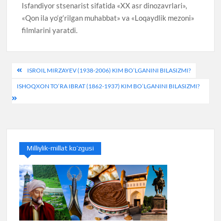
Isfandiyor stsenarist sifatida «XX asr dinozavrlari»,
«Qon ila yo‘g‘rilgan muhabbat» va «Loqaydlik mezoni»
filmlarini yaratdi.
Post
ISROIL MIRZAYEV (1938-2006) KIM BO’LGANINI BILASIZMI?
menyusi
ISHOQXON TO‘RA IBRAT (1862-1937) KIM BO’LGANINI BILASIZMI?
Milliylik-millat ko’zgusi