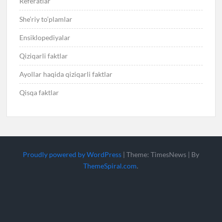
Referatlar
She’riy to’plamlar
Ensiklopediyalar
Qiziqarli faktlar
Ayollar haqida qiziqarli faktlar
Qisqa faktlar
Proudly powered by WordPress
|
Theme: TimesNews
|
By
ThemeSpiral.com
.