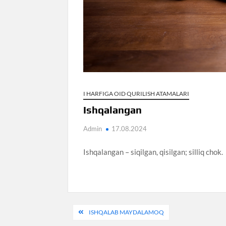
I HARFIGA OID QURILISH ATAMALARI
Ishqalangan
Admin
17.08.2024
Ishqalangan – siqilgan, qisilgan; silliq chok.
Post
ISHQALAB MAYDALAMOQ