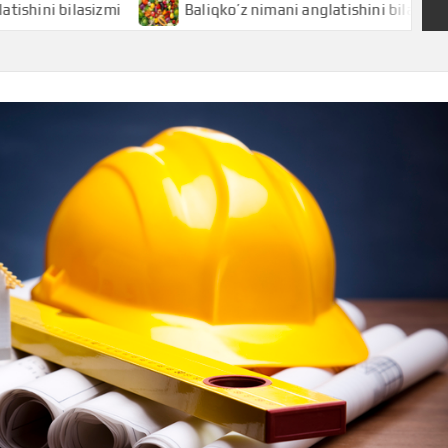
asizmi
Baliqko’z nimani anglatishini bilasizmi
Ba