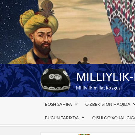
Skip
to
content
MILLIYLIK
Milliylik-millat ko'zgusi
BOSH SAHIFA
O’ZBEKISTON HAQIDA
BUGUN TARIXDA
QISHLOQ XO’JALIGI