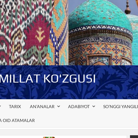
-MILLAT KO'ZGUSI
TARIX
AN’ANALAR
ADABIYOT
SO’NGGI YANGIL
GA OID ATAMALAR