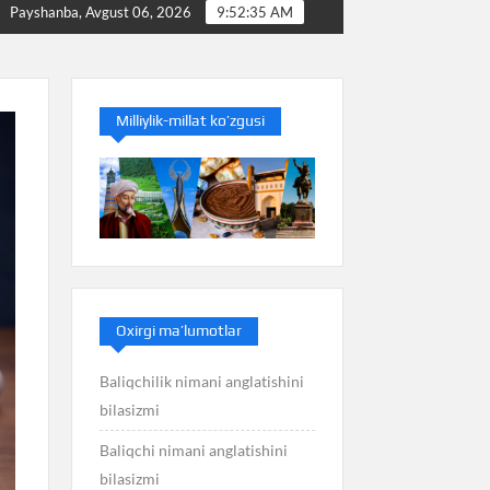
liq nimani anglatishini bilasizmi
Balans nimani anglatish
Payshanba, Avgust 06, 2026
9:52:36 AM
Milliylik-millat ko’zgusi
Oxirgi ma’lumotlar
Baliqchilik nimani anglatishini
bilasizmi
Baliqchi nimani anglatishini
bilasizmi