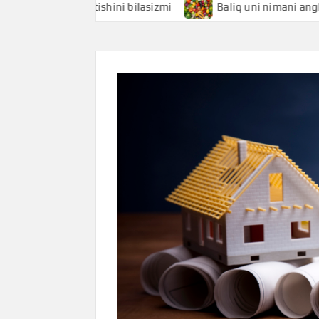
i anglatishini bilasizmi
Baliq uni nimani anglatishini bil