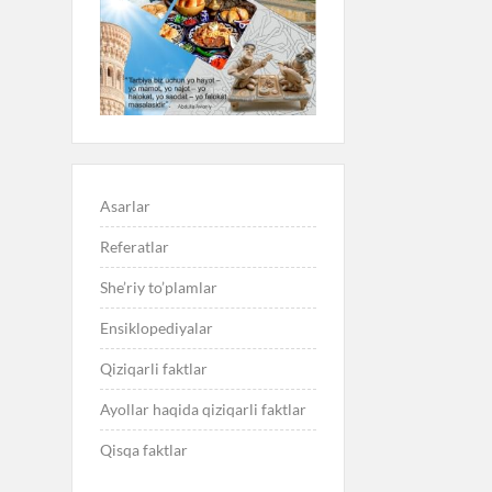
Asarlar
Referatlar
She’riy to’plamlar
Ensiklopediyalar
Qiziqarli faktlar
Ayollar haqida qiziqarli faktlar
Qisqa faktlar