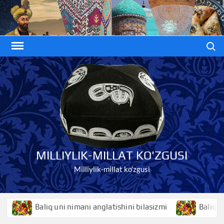
Skip
to
content
Search
MILLIYLIK-MILLAT KO'ZGUSI
Milliylik-millat ko'zgusi
Baliq uni nimani anglatishini bilasizmi
Baliqko’z nim