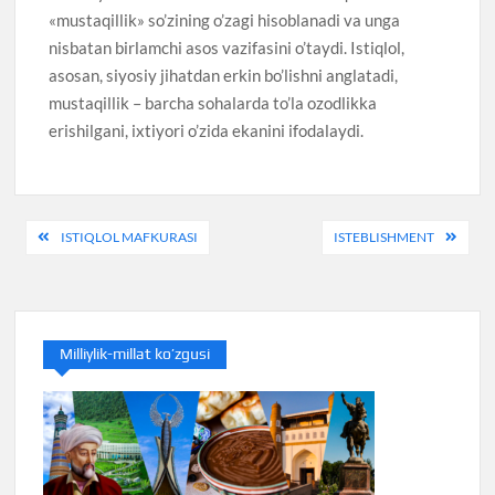
«mustaqillik» so’zining o’zagi hisoblanadi va unga
nisbatan birlamchi asos vazifasini o’taydi. Istiqlol,
asosan, siyosiy jihatdan erkin bo’lishni anglatadi,
mustaqillik – barcha sohalarda to’la ozodlikka
erishilgani, ixtiyori o’zida ekanini ifodalaydi.
Post
ISTIQLOL MAFKURASI
ISTEBLISHMENT
menyusi
Milliylik-millat ko’zgusi