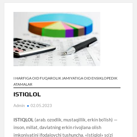
I HARFIGA OID FUQAROLIK JAMIYATIGA OID ENSIKLOPEDIK
ATAMALAR
ISTIQLOL
Admin
02.05.2023
ISTIQLOL
(arab. ozodlik, mustaqillik, erkin bo’lish) —
inson, millat, davlatning erkin rivojlana olish
imkoniyatini ifodalovchi tushuncha. «Istiqlol» so’zi