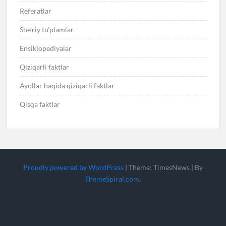
Referatlar
She’riy to’plamlar
Ensiklopediyalar
Qiziqarli faktlar
Ayollar haqida qiziqarli faktlar
Qisqa faktlar
Proudly powered by WordPress
|
Theme: TimesNews
|
By
ThemeSpiral.com
.