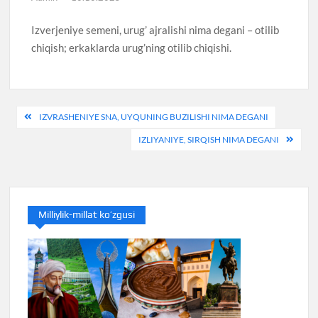
Izverjeniye semeni, urug’ ajralishi nima degani – otilib
chiqish; erkaklarda urug’ning otilib chiqishi.
Post
IZVRASHENIYE SNA, UYQUNING BUZILISHI NIMA DEGANI
menyusi
IZLIYANIYE, SIRQISH NIMA DEGANI
Milliylik-millat ko’zgusi