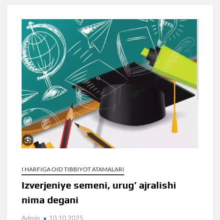
I HARFIGA OID TIBBIYOT ATAMALARI
Izverjeniye semeni, urug’ ajralishi
nima degani
Admin
10.10.2025