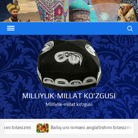
Skip
to
content
Search
MILLIYLIK-MILLAT KO'ZGUSI
Milliylik-millat ko'zgusi
 bilasizmi
Baliq uni nimani anglatishini bilasizmi