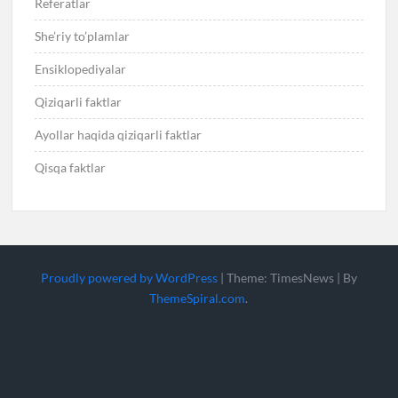
Referatlar
She’riy to’plamlar
Ensiklopediyalar
Qiziqarli faktlar
Ayollar haqida qiziqarli faktlar
Qisqa faktlar
Proudly powered by WordPress
|
Theme: TimesNews
|
By
ThemeSpiral.com
.