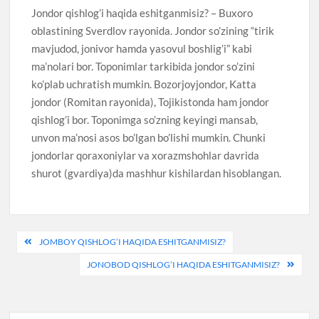
Jondor qishlog’i haqida eshitganmisiz? – Buxoro
oblastining Sverdlov rayonida. Jondor so’zining “tirik
mavjudod, jonivor hamda yasovul boshlig’i” kabi
ma’nolari bor. Toponimlar tarkibida jondor so’zini
ko’plab uchratish mumkin. Bozorjoyjondor, Katta
jondor (Romitan rayonida), Tojikistonda ham jondor
qishlog’i bor. Toponimga so’zning keyingi mansab,
unvon ma’nosi asos bo’lgan bo’lishi mumkin. Chunki
jondorlar qoraxoniylar va xorazmshohlar davrida
shurot (gvardiya)da mashhur kishilardan hisoblangan.
Post
JOMBOY QISHLOG’I HAQIDA ESHITGANMISIZ?
menyusi
JONOBOD QISHLOG’I HAQIDA ESHITGANMISIZ?