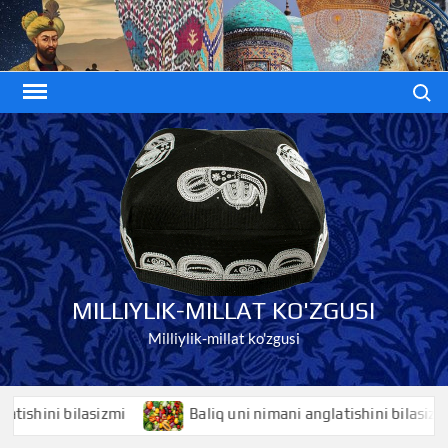
Skip
to
content
Search
MILLIYLIK-MILLAT KO'ZGUSI
Milliylik-millat ko'zgusi
ini bilasizmi
Baliq uni nimani anglatishini bilasizmi