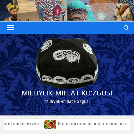
Skip
to
content
Search
MILLIYLIK-MILLAT KO'ZGUSI
Milliylik-millat ko'zgusi
shini bilasizmi
Baliq uni nimani anglatishini bilasizmi