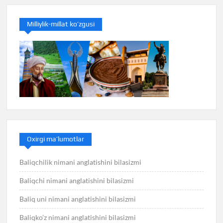
Milliylik-millat ko’zgusi
Oxirgi ma’lumotlar
Baliqchilik nimani anglatishini bilasizmi
Baliqchi nimani anglatishini bilasizmi
Baliq uni nimani anglatishini bilasizmi
Baliqko’z nimani anglatishini bilasizmi