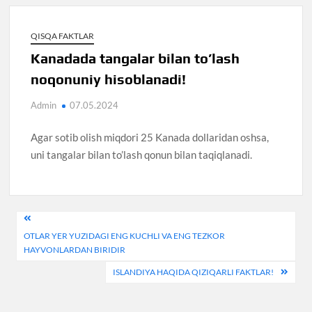
QISQA FAKTLAR
Kanadada tangalar bilan to’lash
noqonuniy hisoblanadi!
Admin
07.05.2024
Agar sotib olish miqdori 25 Kanada dollaridan oshsa,
uni tangalar bilan to’lash qonun bilan taqiqlanadi.
Post
OTLAR YER YUZIDAGI ENG KUCHLI VA ENG TEZKOR
menyusi
HAYVONLARDAN BIRIDIR
ISLANDIYA HAQIDA QIZIQARLI FAKTLAR!