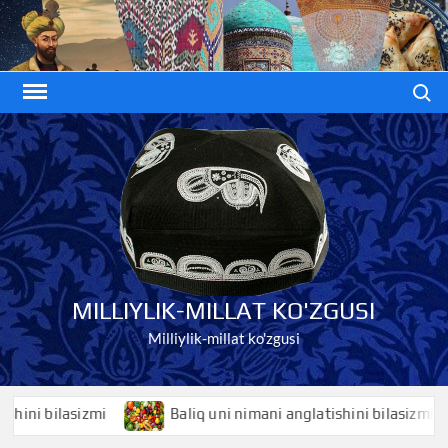
Skip
to
content
Search
MILLIYLIK-MILLAT KO'ZGUSI
Milliylik-millat ko'zgusi
i bilasizmi
Baliq uni nimani anglatishini bilasizmi