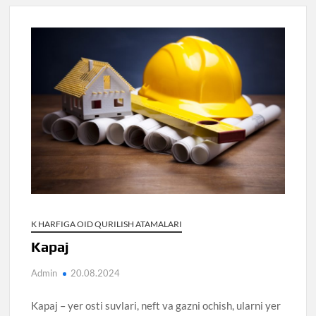
K HARFIGA OID QURILISH ATAMALARI
Kapaj
Admin
20.08.2024
Kapaj – yer osti suvlari, neft va gazni ochish, ularni yer