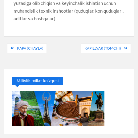
yuzasiga olib chiqish va keyinchalik ishlatish uchun
muhandislik texnik inshootlar (quduqlar, kon quduqlari,
aditlar va boshqalar).
Post
KAPA (CHAYLA)
KAPILLYAR (TOMCHI)
menyusi
Milliylik-millat ko’zgusi