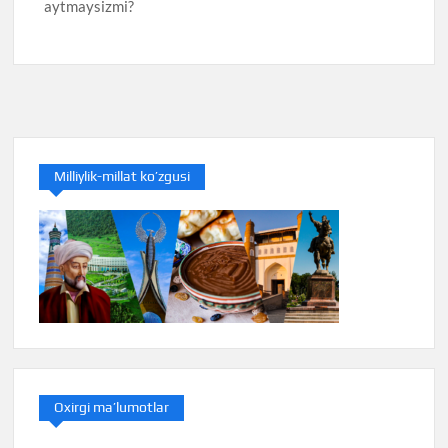
aytmaysizmi?
Milliylik-millat ko’zgusi
Oxirgi ma’lumotlar