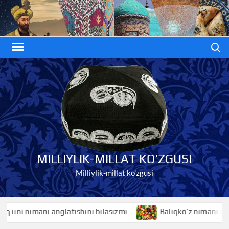
Skip
to
content
Search
MILLIYLIK-MILLAT KO'ZGUSI
Milliylik-millat ko'zgusi
ni nimani anglatishini bilasizmi
Baliqko’z nimani anglati