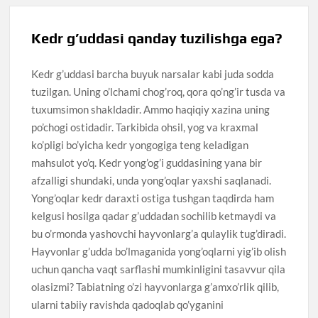
Kedr g’uddasi qanday tuzilishga ega?
Kedr g’uddasi barcha buyuk narsalar kabi juda sodda
tuzilgan. Uning o’lchami chog’roq, qora qo’ng’ir tusda va
tuxumsimon shakldadir. Ammo haqiqiy xazina uning
po’chogi ostidadir. Tarkibida ohsil, yog va kraxmal
ko’pligi bo’yicha kedr yongogiga teng keladigan
mahsulot yo’q. Kedr yong’og’i guddasining yana bir
afzalligi shundaki, unda yong’oqlar yaxshi saqlanadi.
Yong’oqlar kedr daraxti ostiga tushgan taqdirda ham
kelgusi hosilga qadar g’uddadan sochilib ketmaydi va
bu o’rmonda yashovchi hayvonlarg’a qulaylik tug’diradi.
Hayvonlar g’udda bo’lmaganida yong’oqlarni yig’ib olish
uchun qancha vaqt sarflashi mumkinligini tasavvur qila
olasizmi? Tabiatning o’zi hayvonlarga g’amxo’rlik qilib,
ularni tabiiy ravishda qadoqlab qo’yganini