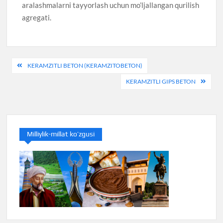
aralashmalarni tayyorlash uchun mo’ljallangan qurilish
agregati.
Post
KERAMZITLI BETON (KERAMZITOBETON)
menyusi
KERAMZITLI GIPS BETON
Milliylik-millat ko’zgusi