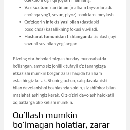
odekolon) og’riqli joylarni namlang.
Varikoz tomirlari bilan
(malham tayyorlanadi:
cho’chqa yog’i, sovun, piyoz) tomirlarni moylash.
Qo’ziqorin infektsiyasi bilan
(dastlabki
bosqichda) kasallikning fokusi yuviladi.
Hasharot tomonidan tishlanganda
tishlash joyi
sovunli suv bilan yog’langan.
Bizning ota-bobolarimizga shunday munosabatda
bo’lishgan, ammo siz johillik tufayli o’z tanangizga
etkazishi mumkin bo’lgan zarar haqida hali ham
eslashingiz kerak. Shuning uchun, xalq davolanishi
bilan davolanishni boshlashdan oldin, siz shifokor bilan
maslahatlashingiz kerak. O’z-o’zini davolash halokatli
oqibatlarga olib kelishi mumkin.
Qo’llash mumkin
bo’lmagan holatlar, zarar