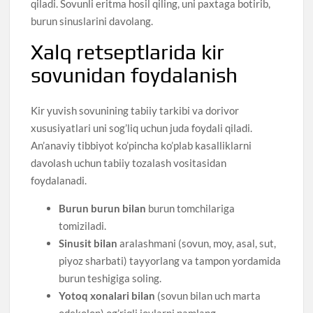
qiladi. Sovunli eritma hosil qiling, uni paxtaga botirib,
burun sinuslarini davolang.
Xalq retseptlarida kir
sovunidan foydalanish
Kir yuvish sovunining tabiiy tarkibi va dorivor
xususiyatlari uni sog’liq uchun juda foydali qiladi.
An’anaviy tibbiyot ko’pincha ko’plab kasalliklarni
davolash uchun tabiiy tozalash vositasidan
foydalanadi.
Burun burun bilan
burun tomchilariga
tomiziladi.
Sinusit bilan
aralashmani (sovun, moy, asal, sut,
piyoz sharbati) tayyorlang va tampon yordamida
burun teshigiga soling.
Yotoq xonalari bilan
(sovun bilan uch marta