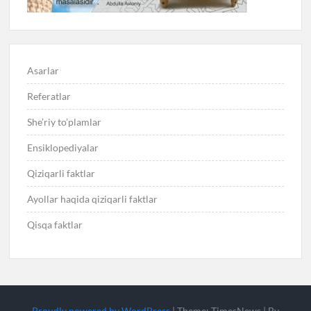
Asarlar
Referatlar
She’riy to’plamlar
Ensiklopediyalar
Qiziqarli faktlar
Ayollar haqida qiziqarli faktlar
Qisqa faktlar
Proudly powered by WordPress
|
Theme: TimesNews
|
By