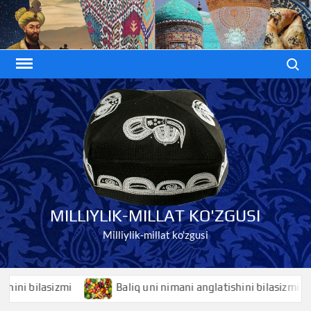
Skip
to
content
Search
MILLIYLIK-MILLAT KO'ZGUSI
Milliylik-millat ko'zgusi
ilasizmi
Baliq uni nimani anglatishini bilasizmi