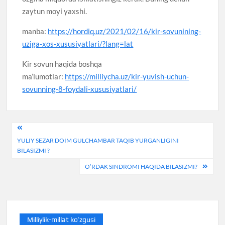
zaytun moyi yaxshi.
manba:
https://hordiq.uz/2021/02/16/kir-sovunining-
uziga-xos-xususiyatlari/?lang=lat
Kir sovun haqida boshqa
ma’lumotlar:
https://milliycha.uz/kir-yuvish-uchun-
sovunning-8-foydali-xususiyatlari/
Post
YULIY SEZAR DOIM GULCHAMBAR TAQIB YURGANLIGINI
menyusi
BILASIZMI ?
O’RDAK SINDROMI HAQIDA BILASIZMI?
Milliylik-millat ko’zgusi