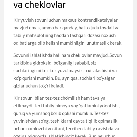
va cheklovlar
Kir yuvish sovuni uchun maxsus kontrendikatsiyalar
mavjud emas, ammo har qanday, hatto juda foydali va
tabiiy mahsulotning haddan tashqari dozasi noxush
oqibatlarga olib kelishi mumkinligini unutmaslik kerak.
Sovunni ishlatishda hali ham cheklovlar mavjud. Sovun
tarkibida gidroksidi bo’lganligi sababli, siz
sochlaringizni tez-tez yuvolmaysiz, u xiralashishi va
ko’p qurishi mumkin. Bu, ayniqsa, sochlari bo’yalgan
qizlar uchun to’g’ri keladi.
Kir sovuni bilan tez-tez cho’milish ham tavsiya
etilmaydi: teri tabiiy himoya yog ‘qatlamini yo’qotishi,
quruq va yumshoq bo’lib qolishi mumkin. Tez-tez
yuvinishdan so’ng, teshiklarni qayta tiqilib qolmaslik
uchun namlovchi vositani, tercihen tabiiy ravishda va
ozgina miqdorda ishlatishingiz kerak. Buning uchun