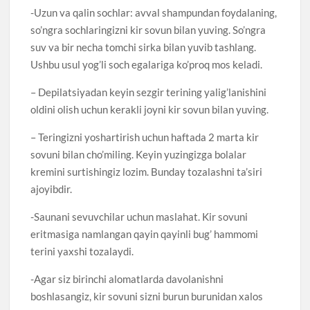
-Uzun va qalin sochlar: avval shampundan foydalaning,
so’ngra sochlaringizni kir sovun bilan yuving. So’ngra
suv va bir necha tomchi sirka bilan yuvib tashlang.
Ushbu usul yog’li soch egalariga ko’proq mos keladi.
– Depilatsiyadan keyin sezgir terining yalig’lanishini
oldini olish uchun kerakli joyni kir sovun bilan yuving.
– Teringizni yoshartirish uchun haftada 2 marta kir
sovuni bilan cho’miling. Keyin yuzingizga bolalar
kremini surtishingiz lozim. Bunday tozalashni ta’siri
ajoyibdir.
-Saunani sevuvchilar uchun maslahat. Kir sovuni
eritmasiga namlangan qayin qayinli bug’ hammomi
terini yaxshi tozalaydi.
-Agar siz birinchi alomatlarda davolanishni
boshlasangiz, kir sovuni sizni burun burunidan xalos