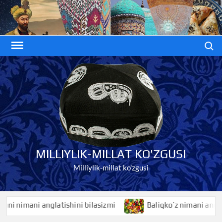
Skip
to
content
Search
MILLIYLIK-MILLAT KO'ZGUSI
Milliylik-millat ko'zgusi
nimani anglatishini bilasizmi
Baliqko’z nimani anglatishi