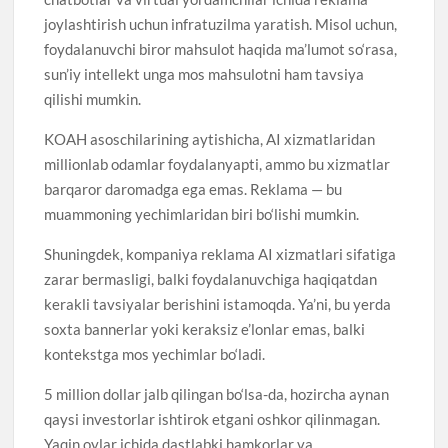
joylashtirish uchun infratuzilma yaratish. Misol uchun,
foydalanuvchi biror mahsulot haqida ma’lumot so‘rasa,
sun’iy intellekt unga mos mahsulotni ham tavsiya
qilishi mumkin.
KOAH asoschilarining aytishicha, AI xizmatlaridan
millionlab odamlar foydalanyapti, ammo bu xizmatlar
barqaror daromadga ega emas. Reklama — bu
muammoning yechimlaridan biri bo‘lishi mumkin.
Shuningdek, kompaniya reklama AI xizmatlari sifatiga
zarar bermasligi, balki foydalanuvchiga haqiqatdan
kerakli tavsiyalar berishini istamoqda. Ya’ni, bu yerda
soxta bannerlar yoki keraksiz e’lonlar emas, balki
kontekstga mos yechimlar bo‘ladi.
5 million dollar jalb qilingan bo‘lsa-da, hozircha aynan
qaysi investorlar ishtirok etgani oshkor qilinmagan.
Yaqin oylar ichida dastlabki hamkorlar va