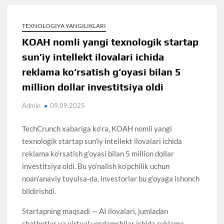
TEXNOLOGIYA YANGILIKLARI
KOAH nomli yangi texnologik startap
sun’iy intellekt ilovalari ichida
reklama ko‘rsatish g‘oyasi bilan 5
million dollar investitsiya oldi
Admin
09.09.2025
TechCrunch xabariga ko‘ra, KOAH nomli yangi
texnologik startap sun’iy intellekt ilovalari ichida
reklama ko‘rsatish g‘oyasi bilan 5 million dollar
investitsiya oldi. Bu yo‘nalish ko‘pchilik uchun
noan’anaviy tuyulsa-da, investorlar bu g‘oyaga ishonch
bildirishdi.
Startapning maqsadi — AI ilovalari, jumladan
chatbotlar va virtual yordamchilar ichida reklama