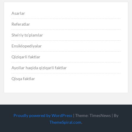
Asarlar
Referatlar
She’riy to’plamlar
Ensiklopediyalar
Qiziqarli faktlar
Ayollar haqida qiziqarli faktlar
Qisqa faktlar
Proudly powered by WordPress
|
Theme: TimesNews
|
By
ThemeSpiral.com
.