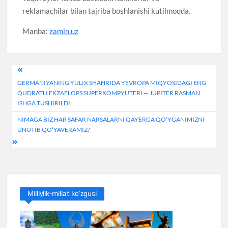
reklamachilar bilan tajriba boshlanishi kutilmoqda.
Manba:
zamin.uz
Post
GERMANIYANING YULIX SHAHRIDA YEVROPA MIQYOSIDAGI ENG
menyusi
QUDRATLI EKZAFLOPS SUPERKOMPYUTERI — JUPITER RASMAN
ISHGA TUSHIRILDI
NIMAGA BIZ HAR SAFAR NARSALARNI QAYERGA QOʻYGANIMIZNI
UNUTIB QOʻYAVERAMIZ?
Milliylik-millat ko’zgusi