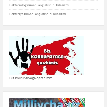
Bakteriolog nimani anglatishini bilasizmi
Bakteriya nimani anglatishini bilasizmi
Biz korrupsiyaga qarshimiz