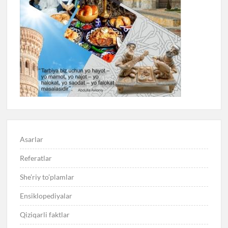
Asarlar
Referatlar
She’riy to’plamlar
Ensiklopediyalar
Qiziqarli faktlar