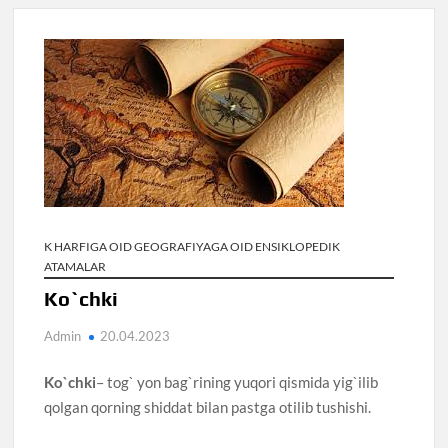
K HARFIGA OID GEOGRAFIYAGA OID ENSIKLOPEDIK
ATAMALAR
Ko`chki
Admin
20.04.2023
Ko`chki
– tog` yon bag`rining yuqori qismida yig`ilib
qolgan qorning shiddat bilan pastga otilib tushishi.