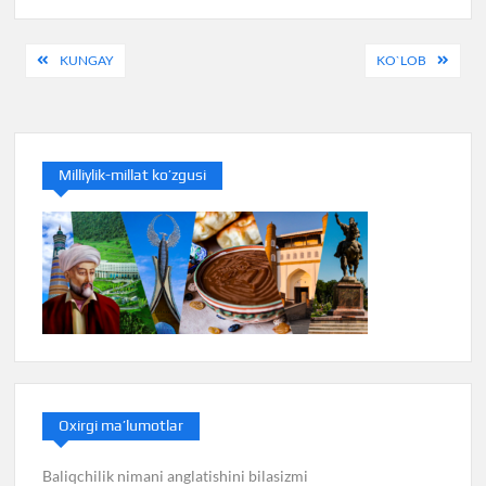
Post
KUNGAY
KO`LOB
menyusi
Milliylik-millat ko’zgusi
Oxirgi ma’lumotlar
Baliqchilik nimani anglatishini bilasizmi