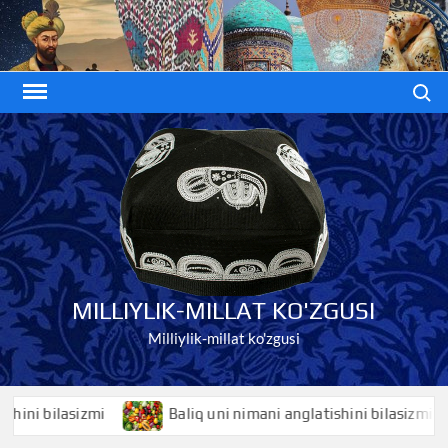
Skip
to
content
Search
MILLIYLIK-MILLAT KO'ZGUSI
Milliylik-millat ko'zgusi
 bilasizmi
Baliq uni nimani anglatishini bilasizmi