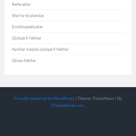
Referatlar
She’riy to’plamlar
Ensiklopediyalar
Qiziqarli faktlar
Ayollar haqida qiziqarli faktlar
Qisqa faktlar
Proudly powered by WordPress
|
Theme: TimesNews
|
By
ThemeSpiral.com
.