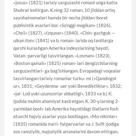
«josus» (1821) tarixiy sarguzasht romani unga katta
Shuhrat keltirgan. K.ning 32 roman, 10 jilddan ortiq
sayohatnomalari hamda bir necha jilddan iborat
publisistik asarlari bor. «So’nggi mogikan» (1826),
«Cho’l» (1827), «Izqunar» (1840), «Chin- gachguk —
ulkan ilon» (1841) va b. roman- larida oq tanlilarga
qarshi kurashgan Amerika indeyslarining hayoti,
Vatan- parvarligi tasvirlangan. «Losman» (1823),
«Boston qamali» (1825) roman- lari dengizchilarning
sarguzashtlari- ga bag’ishlangan. Evropadagi voqealar
tasvirlangan tarixiy romanlar turku- mi («Qandingni
ur», 1831; «Geydenma- uer yoki Benediktliklar», 1832;
«jal- Lod yoki uzumzorlar abbatligi», 1833 va b.) K.
ijodida muhim ahamiyat kasb etgan. K. 30-y.larning 2-
yarmidan bosh- lab Amerika hayotidagi illatlarni fosh
etuvchi hajviy asarlar yoza boshlagan. «Mo-nikinlar»
(1835) romanida ma’ri- fatparvarlar va J. Svift ijodiga
xos ramziylik, majoziylik an’analarini davom ettirgan.