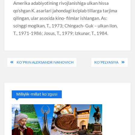
Amerika adabiyotining rivojlanishiga ulkan hissa
qo’shgan K. asarlari jahondagi ko’plab tillarga tarjima
qilingan, ular asosida kino- filmlar ishlangan. As:
so’nggi mogikan, T., 1973; Chingach- Guk – ulkan ilon,
T., 1971-1986; Josus, T., 1979; Izkunar, T., 1984.
Post
KO’PRIN ALEKSANDR IVANOVICH
KO’PELYASIYA
menyusi
Milliylik-millat ko’zgusi