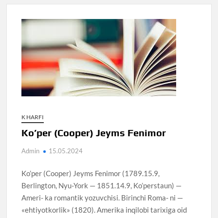
K HARFI
Ko’per (Cooper) Jeyms Fenimor
Admin
15.05.2024
Ko’per (Cooper) Jeyms Fenimor (1789.15.9,
Berlington, Nyu-York — 1851.14.9, Ko’perstaun) —
Ameri- ka romantik yozuvchisi. Birinchi Roma- ni —
«ehtiyotkorlik» (1820). Amerika inqilobi tarixiga oid