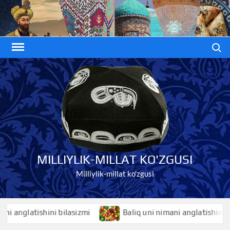
Skip
to
content
Search
MILLIYLIK-MILLAT KO'ZGUSI
Milliylik-millat ko'zgusi
glatishini bilasizmi
Baliq uni nimani anglatishini bilasiz