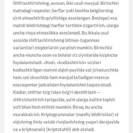
Shifrlashtirishning, asosan, ikki usuli mavjud. Birinchisi
matndagi raqamlar, harflar yoki boshha belgilarning
o’rni almashtirib qo’yilishiga asoslangan. Boshqasi esa
matnli bildirishdagi harflar tartibini o’zgartirish, ularga
uncha rioya etmaslikka asoslanadi. Bu ikkala usul
asosida shifrlashtirishning bitmas-tuganmas
variantlari miqdorlarini yaratish mumkin. Birinchisi
ancha-muncha oson va bolalar o’z o’yinlarida ko’pincha
foydalanishadi. «Kod», «kodlashtirish» so’zlari
kodlashtirilgan matnni o’qish paytida xat jo’natuvchida
ham, uni oluvchida ham mavjud bo’ladigan maxsus
xosraqamlar jadvalidan foydalanishni taqozo etadi.
Kodlar, shifrlar to’g’ridan-to’g’ri deshifrlash —
shifrsizlantirish tariqasida, ya’ni ularga kalitni topish
yo’li bilan fosh etilishi mumkin. Biroq, bu ancha
murakkab ish. Kriptogrammalar (maxfiy bildirishlar) ni
o’qishning ilmiy uslubi rivojlanishning yuqori darajasida
va u kriptoanaliz (kriptotahlil) deb ataladi.