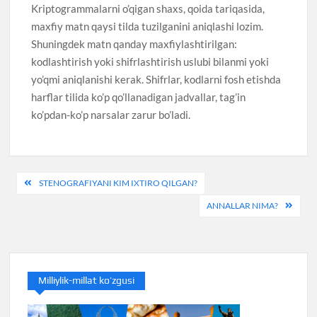
Kriptogrammalarni o’qigan shaxs, qoida tariqasida,
maxfiy matn qaysi tilda tuzilganini aniqlashi lozim.
Shuningdek matn qanday maxfiylashtirilgan:
kodlashtirish yoki shifrlashtirish uslubi bilanmi yoki
yo’qmi aniqlanishi kerak. Shifrlar, kodlarni fosh etishda
harflar tilida ko’p qo’llanadigan jadvallar, tag’in
ko’pdan-ko’p narsalar zarur bo’ladi.
Post
STENOGRAFIYANI KIM IXTIRO QILGAN?
menyusi
ANNALLAR NIMA?
Milliylik-millat ko’zgusi