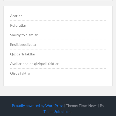
Asarlar
Referatlar
She’riy to’plamlar
Ensiklopediyalar
Qiziqarli faktlar
Ayollar haqida qiziqarli faktlar
Qisqa faktlar
Proudly powered by WordPress
|
Theme: TimesNews
|
By
ThemeSpiral.com
.