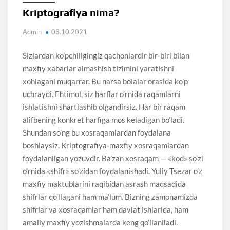
Kriptografiya nima?
Admin
08.10.2021
Sizlardan ko’pchiligingiz qachonlardir bir-biri bilan
maxfiy xabarlar almashish tizimini yaratishni
xohlagani muqarrar. Bu narsa bolalar orasida ko’p
uchraydi. Ehtimol, siz harflar o’rnida raqamlarni
ishlatishni shartlashib olgandirsiz. Har bir raqam
alifbening konkret harfiga mos keladigan bo’ladi.
Shundan so’ng bu xosraqamlardan foydalana
boshlaysiz. Kriptografiya-maxfiy xosraqamlardan
foydalanilgan yozuvdir. Ba’zan xosraqam — «kod» so’zi
o’rnida «shifr» so’zidan foydalanishadi. Yuliy Tsezar o’z
maxfiy maktublarini raqibidan asrash maqsadida
shifrlar qo’llagani ham ma’lum. Bizning zamonamizda
shifrlar va xosraqamlar ham davlat ishlarida, ham
amaliy maxfiy yozishmalarda keng qo’llaniladi.