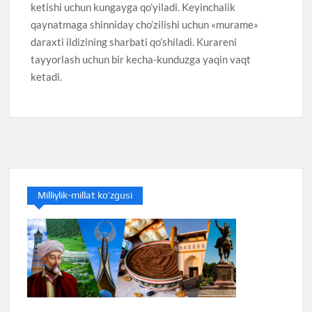
ketishi uchun kungayga qo’yiladi. Keyinchalik
qaynatmaga shinniday cho’zilishi uchun «murame»
daraxti ildizining sharbati qo’shiladi. Kurareni
tayyorlash uchun bir kecha-kunduzga yaqin vaqt
ketadi.
Milliylik-millat ko’zgusi