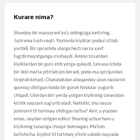
Kurare nima?
Shunday bir manzarani ko’z oldingizga keltiring.
Jazirama tush vaqti. Yaylovda kiyiklar podasi o’tlab
yuribdi. Bir qarashda ularga hech narsa xavf
tug’dirmayotganga o’xshaydi. Ammo to’satdan
kiyiklardan bir gurs etib yerga qulaydi, talvasa ichida
bir-ikki marta pitirlab jon beradi, poda esa qo’rquvdan
tirqirab ketadi. Chakalakdan allaqanday uzun naylarini
quvnoq silkitgan holda bir guruh hindular yugurib
chiqadi. Ulardan biri yerda yotgan kiyikning tanasidan
kichik nayzani sug’urib oladi. Nahotki, shu nayza
jonivorni til tortmay o’ldirgan bo’lsa? Axir, u yoydan
emas, naydan otilgan ediku! Shuning uchun ham u
kiyikning tanasiga chuqur botmagan. Ma’lum
bo’lishicha, kiyikni til tortmay o’lishi sababi nayzada