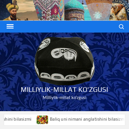
Skip
to
content
Search
MILLIYLIK-MILLAT KO'ZGUSI
Milliylik-millat ko'zgusi
i bilasizmi
Baliq uni nimani anglatishini bilasizmi