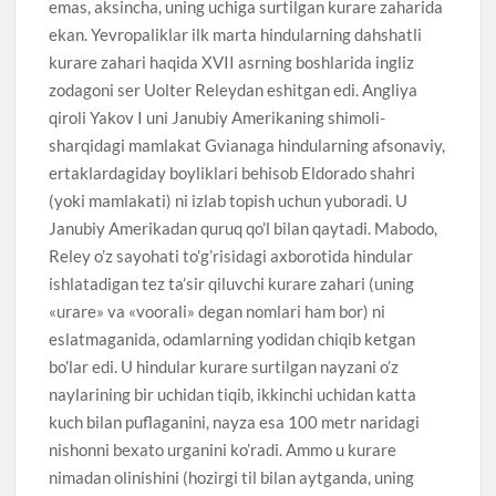
emas, aksincha, uning uchiga surtilgan kurare zaharida
ekan. Yevropaliklar ilk marta hindularning dahshatli
kurare zahari haqida XVII asrning boshlarida ingliz
zodagoni ser Uolter Releydan eshitgan edi. Angliya
qiroli Yakov I uni Janubiy Amerikaning shimoli-
sharqidagi mamlakat Gvianaga hindularning afsonaviy,
ertaklardagiday boyliklari behisob Eldorado shahri
(yoki mamlakati) ni izlab topish uchun yuboradi. U
Janubiy Amerikadan quruq qo’l bilan qaytadi. Mabodo,
Reley o’z sayohati to’g’risidagi axborotida hindular
ishlatadigan tez ta’sir qiluvchi kurare zahari (uning
«urare» va «voorali» degan nomlari ham bor) ni
eslatmaganida, odamlarning yodidan chiqib ketgan
bo’lar edi. U hindular kurare surtilgan nayzani o’z
naylarining bir uchidan tiqib, ikkinchi uchidan katta
kuch bilan puflaganini, nayza esa 100 metr naridagi
nishonni bexato urganini ko’radi. Ammo u kurare
nimadan olinishini (hozirgi til bilan aytganda, uning