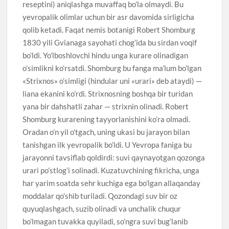
reseptini) aniqlashga muvaffaq bo’la olmaydi. Bu
yevropalik olimlar uchun bir asr davomida sirligicha
qolib ketadi. Faqat nemis botanigi Robert Shomburg
1830 yili Gvianaga sayohati chog’ida bu sirdan voqif
bo’ldi. Yo’lboshlovchi hindu unga kurare olinadigan
o’simlikni ko’rsatdi. Shomburg bu fanga ma’lum bo’lgan
«Strixnos» o’simligi (hindular uni «urari» deb ataydi) —
liana ekanini ko’rdi. Strixnosning boshqa bir turidan
yana bir dahshatli zahar — strixnin olinadi. Robert
Shomburg kurarening tayyorlanishini ko’ra olmadi.
Oradan o’n yil o’tgach, uning ukasi bu jarayon bilan
tanishgan ilk yevropalik bo’ldi. U Yevropa faniga bu
jarayonni tavsiflab qoldirdi: suvi qaynayotgan qozonga
urari po’stlog’i solinadi. Kuzatuvchining fikricha, unga
har yarim soatda sehr kuchiga ega bo’lgan allaqanday
moddalar qo’shib turiladi. Qozondagi suv bir oz
quyuqlashgach, suzib olinadi va unchalik chuqur
bo’lmagan tuvakka quyiladi, so’ngra suvi bug’lanib