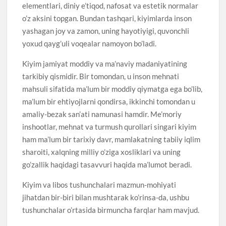
elementlari, diniy e’tiqod, nafosat va estetik normalar
o’z aksini topgan. Bundan tashqari, kiyimlarda inson
yashagan joy va zamon, uning hayotiyigi, quvonchli
yoxud qayg’uli voqealar namoyon bo’ladi.
Kiyim jamiyat moddiy va ma’naviy madaniyatining
tarkibiy qismidir. Bir tomondan, u inson mehnati
mahsuli sifatida ma’lum bir moddiy qiymatga ega bo’lib,
ma’lum bir ehtiyojlarni qondirsa, ikkinchi tomondan u
amaliy-bezak san’ati namunasi hamdir. Me’moriy
inshootlar, mehnat va turmush qurollari singari kiyim
ham ma’lum bir tarixiy davr, mamlakatning tabiiy iqlim
sharoiti, xalqning milliy o’ziga xosliklari va uning
go’zallik haqidagi tasavvuri haqida ma’lumot beradi.
Kiyim va libos tushunchalari mazmun-mohiyati
jihatdan bir-biri bilan mushtarak ko’rinsa-da, ushbu
tushunchalar o’rtasida birmuncha farqlar ham mavjud.