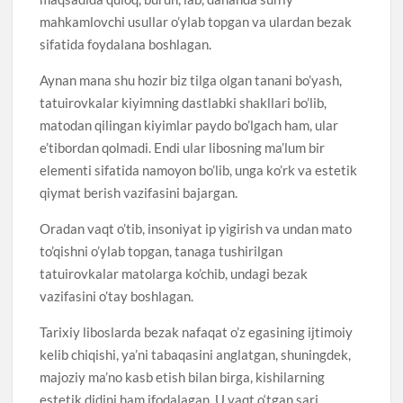
mahkamlovchi usullar o’ylab topgan va ulardan bezak
sifatida foydalana boshlagan.
Aynan mana shu hozir biz tilga olgan tanani bo’yash,
tatuirovkalar kiyimning dastlabki shakllari bo’lib,
matodan qilingan kiyimlar paydo bo’lgach ham, ular
e’tibordan qolmadi. Endi ular libosning ma’lum bir
elementi sifatida namoyon bo’lib, unga ko’rk va estetik
qiymat berish vazifasini bajargan.
Oradan vaqt o’tib, insoniyat ip yigirish va undan mato
to’qishni o’ylab topgan, tanaga tushirilgan
tatuirovkalar matolarga ko’chib, undagi bezak
vazifasini o’tay boshlagan.
Tarixiy liboslarda bezak nafaqat o’z egasining ijtimoiy
kelib chiqishi, ya’ni tabaqasini anglatgan, shuningdek,
majoziy ma’no kasb etish bilan birga, kishilarning
estetik didini ham ifodalagan. U vaqt o‘tgan sari