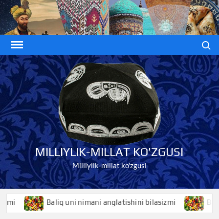
Skip
to
content
Search
MILLIYLIK-MILLAT KO'ZGUSI
Milliylik-millat ko'zgusi
Baliq uni nimani anglatishini bilasizmi
Baliqko’z ni