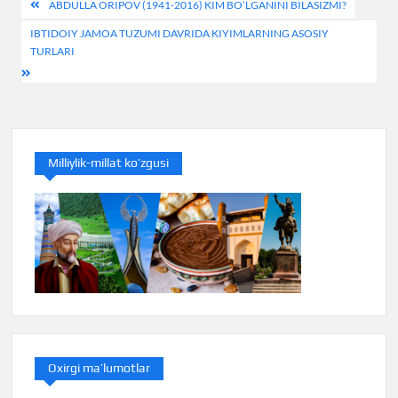
Post
ABDULLA ORIPOV (1941-2016) KIM BO’LGANINI BILASIZMI?
menyusi
IBTIDOIY JAMOA TUZUMI DAVRIDA KIYIMLARNING ASOSIY
TURLARI
Milliylik-millat ko’zgusi
Oxirgi ma’lumotlar