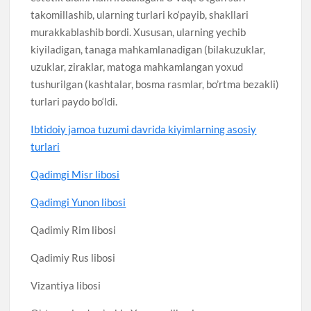
takomillashib, ularning turlari ko‘payib, shakllari
murakkablashib bordi. Xususan, ularning yechib
kiyiladigan, tanaga mahkamlanadigan (bilakuzuklar,
uzuklar, ziraklar, matoga mahkamlangan yoxud
tushurilgan (kashtalar, bosma rasmlar, bo’rtma bezakli)
turlari paydo bo‘ldi.
Ibtidoiy jamoa tuzumi davrida kiyimlarning asosiy
turlari
Qadimgi Misr libosi
Qadimgi Yunon libosi
Qadimiy Rim libosi
Qadimiy Rus libosi
Vizantiya libosi