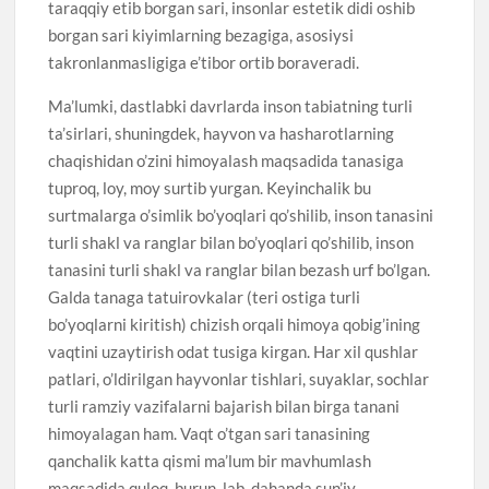
taraqqiy etib borgan sari, insonlar estetik didi oshib
borgan sari kiyimlarning bezagiga, asosiysi
takronlanmasligiga e’tibor ortib boraveradi.
Ma’lumki, dastlabki davrlarda inson tabiatning turli
ta’sirlari, shuningdek, hayvon va hasharotlarning
chaqishidan o’zini himoyalash maqsadida tanasiga
tuproq, loy, moy surtib yurgan. Keyinchalik bu
surtmalarga o’simlik bo’yoqlari qo’shilib, inson tanasini
turli shakl va ranglar bilan bo’yoqlari qo’shilib, inson
tanasini turli shakl va ranglar bilan bezash urf bo’lgan.
Galda tanaga tatuirovkalar (teri ostiga turli
bo’yoqlarni kiritish) chizish orqali himoya qobig’ining
vaqtini uzaytirish odat tusiga kirgan. Har xil qushlar
patlari, o’ldirilgan hayvonlar tishlari, suyaklar, sochlar
turli ramziy vazifalarni bajarish bilan birga tanani
himoyalagan ham. Vaqt o’tgan sari tanasining
qanchalik katta qismi ma’lum bir mavhumlash
maqsadida quloq, burun, lab, dahanda sun’iy