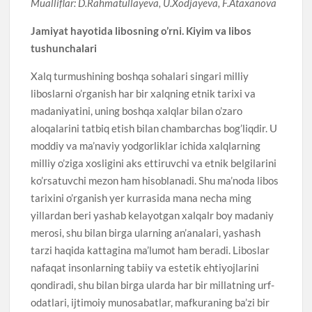
Mualliflar: D.Rahmatullayeva, U.Xodjayeva, F.Ataxanova
Jamiyat hayotida libosning o’rni. Kiyim va libos
tushunchalari
Xalq turmushining boshqa sohalari singari milliy
liboslarni o’rganish har bir xalqning etnik tarixi va
madaniyatini, uning boshqa xalqlar bilan o’zaro
aloqalarini tatbiq etish bilan chambarchas bog’liqdir. U
moddiy va ma’naviy yodgorliklar ichida xalqlarning
milliy o’ziga xosligini aks ettiruvchi va etnik belgilarini
ko’rsatuvchi mezon ham hisoblanadi. Shu ma’noda libos
tarixini o’rganish yer kurrasida mana necha ming
yillardan beri yashab kelayotgan xalqalr boy madaniy
merosi, shu bilan birga ularning an’analari, yashash
tarzi haqida kattagina ma’lumot ham beradi. Liboslar
nafaqat insonlarning tabiiy va estetik ehtiyojlarini
qondiradi, shu bilan birga ularda har bir millatning urf-
odatlari, ijtimoiy munosabatlar, mafkuraning ba’zi bir