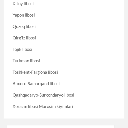
Xitoy libosi
Yapon libosi
Qozoq libosi
Qirg’iz libosi
Tojik libosi
Turkman libosi
Toshkent-Farg’ona libosi
Buxoro-Samarqand libosi
Qashqadaryo-Surxondaryo libosi
Xorazm libosi Marosim kiyimlari