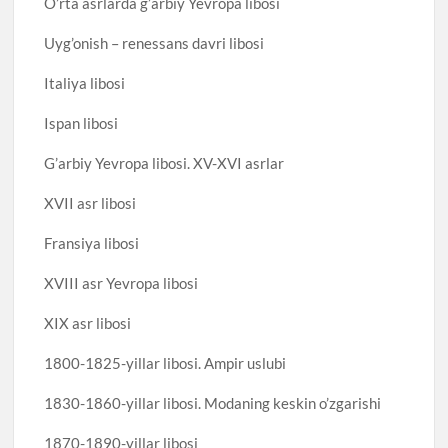
O’rta asrlarda g’arbiy Yevropa libosi
Uyg’onish – renessans davri libosi
Italiya libosi
Ispan libosi
G’arbiy Yevropa libosi. XV-XVI asrlar
XVII asr libosi
Fransiya libosi
XVIII asr Yevropa libosi
XIX asr libosi
1800-1825-yillar libosi. Ampir uslubi
1830-1860-yillar libosi. Modaning keskin o’zgarishi
1870-1890-yillar libosi