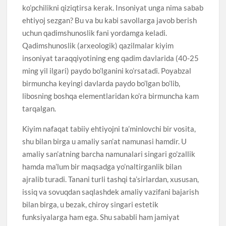
ko’pchilikni qiziqtirsa kerak. Insoniyat unga nima sabab
ehtiyoj sezgan? Bu va bu kabi savollarga javob berish
uchun qadimshunoslik fani yordamga keladi.
Qadimshunoslik (arxeologik) qazilmalar kiyim
insoniyat taraqqiyotining eng qadim davlarida (40-25
ming yil ilgari) paydo bo’lganini ko’rsatadi. Poyabzal
birmuncha keyingi davlarda paydo bo’lgan bo’lib,
libosning boshqa elementlaridan ko’ra birmuncha kam
tarqalgan.
Kiyim nafaqat tabiiy ehtiyojni ta’minlovchi bir vosita,
shu bilan birga u amaliy san’at namunasi hamdir. U
amaliy san’atning barcha namunalari singari go’zallik
hamda ma’lum bir maqsadga yo’naltirganlik bilan
ajralib turadi. Tanani turli tashqi ta’sirlardan, xususan,
issiq va sovuqdan saqlashdek amaliy vazifani bajarish
bilan birga, u bezak, chiroy singari estetik
funksiyalarga ham ega. Shu sababli ham jamiyat