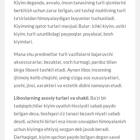
Kiyim deganda, avvalo, inson tanasining turli qismlarini
berkitish uchun zarur bo’lgan, uni tashqi muhitning turli
ta’sirlaidan himoyalaydigan buyumlar tushuniladi.
Kiyimning qator turlari mavjud. Bular: ichki kiyim, ustki
kiyim, turli uzunlikdagi paypoqlar, poyabzal, bosh
kiyimlari.
Mana shu predmetlar turli vazifalarni bajaruvchi
aksessurarlar, bezaklar, soch turmagi, pardoz bilan
birga libosni tashkil etadi. Aynan libos insonning
ijtimoiy kelib chiqishi, uning o’ziga xos xususiyatlari,
yoshi, jinsi, xarakteri va estetik didini namoyon etadi.
Liboslarning asosiy turlari va shakli.
Ba’zi bir
tadqiqotchilar kiyim uyalish hissiyoti sabab paydo
bo’lgan desa, boshqasi o’z tanasi bezash niyati sabab
deydi, uchinchi birlari esa inson sovuqdan himoyalanish
uchun kiyimga ehtiyoj sezgan deb javob beradi.
Darhaqiqat, kiyim qachon paydo bo’lgan degan savol