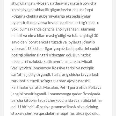
shug’ullangan. «Rossiya atlasi»ni yaratish bo’yicha
komissiyaga rahbarlik qilgan kezlarida u nafaqat
ko’pgina chekka guberniyalarga ekspedisiyalar
uyushtirdi, qolaversa foydali qazilmalar to’g’risida, u
yoki bu maskanda qancha aholi yashashi, ularning
millati va nima bilan mashg’ulligi va h.k. haqidagi 30
savoldan iborat anketa tuzadi va joylarga jo’natib
yuboradi. U ikki asr ilgariyoq o’z tadqiqotlarini xuddi
hozirgi olimlar singari o’tkazgan edi. Buningdek
misollarni uzluksiz keltiraverish mumkin. Mixail
Vasilyevich Lomonosov Rossiya tarixi va notiqlik
san’atini jiddiy o’rgandi. Turfarang shisha tayyorlash
tarkibotini tuzdi, so’ngra ulardan ajoyib naqshli
kartinalar yaratdi. Masalan, Petr I portretida Poltava
jangini tasvirlagandi. Lomonosovga qadar Rossiyada
barcha kitoblar faqat cherkovcha slavyan tilida bitilar
edi. U birinchi «Rossiya grammatikasi»ni va o’zining
shaxsiy she’r va qasidalarini faqat rus tilida ijod qildi.