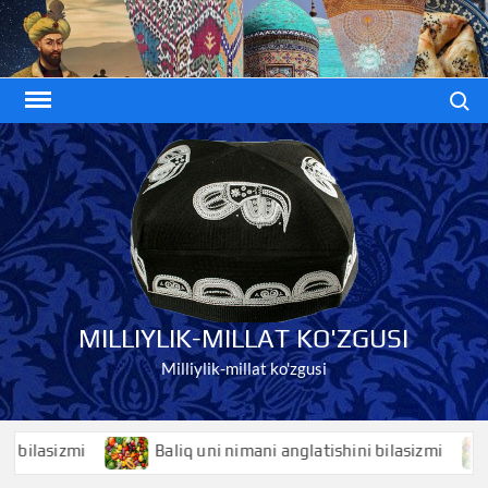
Skip
to
content
Search
MILLIYLIK-MILLAT KO'ZGUSI
Milliylik-millat ko'zgusi
asizmi
Baliq uni nimani anglatishini bilasizmi
Ba