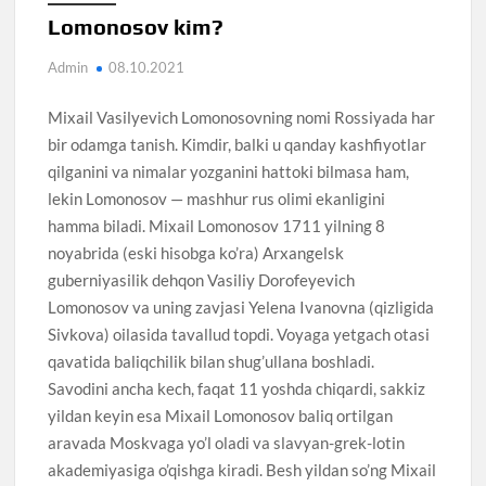
Lomonosov kim?
Admin
08.10.2021
Mixail Vasilyevich Lomonosovning nomi Rossiyada har
bir odamga tanish. Kimdir, balki u qanday kashfiyotlar
qilganini va nimalar yozganini hattoki bilmasa ham,
lekin Lomonosov — mashhur rus olimi ekanligini
hamma biladi. Mixail Lomonosov 1711 yilning 8
noyabrida (eski hisobga ko’ra) Arxangelsk
guberniyasilik dehqon Vasiliy Dorofeyevich
Lomonosov va uning zavjasi Yelena Ivanovna (qizligida
Sivkova) oilasida tavallud topdi. Voyaga yetgach otasi
qavatida baliqchilik bilan shug’ullana boshladi.
Savodini ancha kech, faqat 11 yoshda chiqardi, sakkiz
yildan keyin esa Mixail Lomonosov baliq ortilgan
aravada Moskvaga yo’l oladi va slavyan-grek-lotin
akademiyasiga o’qishga kiradi. Besh yildan so’ng Mixail