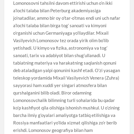
Lomonosovni tahsilni davom ettirishi uchun o’n ikki
a’lochi talaba bilan Peterburg akademiyasiga
jo’natadilar, ammo bir oy o’tar-o’tmas endi uni uch nafar
a’lochi talaba bilan birga tog’ sanoati va kimyoni
o’rganishi uchun Germaniyaga yo’llaydilar. Mixail
Vasilyevich Lomonosov tez orada yirik olim bo’lib
yetishadi. U kimyo va fizika, astronomiya va tog’
sanoati, tarix va adabiyot bilan shug’ullanadi. U
tabiatning materiya va harakatning saqlanish qonuni
deb ataladigan yalpi qonunini kashf etadi. O’zi yasagan
teleskop yordamida Mixail Vasilyevich Venera (Zuhra)
sayyorasi ham xuddi yer singari atmosfera bilan
qurshalganini bilib oladi. Biror odamning
Lomonosovchalik bilimning turli sohalarida bu qadar
ko’p kashfiyot qila olishiga ishonish mushkul. U o’zining
barcha ilmiy g’oyalari amaliyotga tatbiq etilishiga va
Rossiya manfaatlari yo’lida xizmat qilishiga zo’r berib
erishdi. Lomonosov geografiya bilan ham