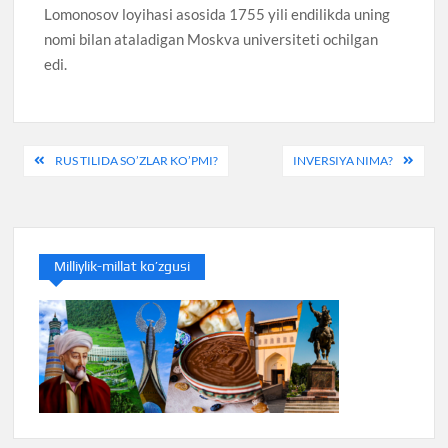
Lomonosov loyihasi asosida 1755 yili endilikda uning
nomi bilan ataladigan Moskva universiteti ochilgan
edi.
Post
RUS TILIDA SO’ZLAR KO’PMI?
INVERSIYA NIMA?
menyusi
Milliylik-millat ko’zgusi