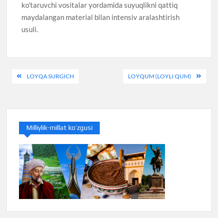
ko’taruvchi vositalar yordamida suyuqlikni qattiq
maydalangan material bilan intensiv aralashtirish
usuli.
Post
LOYQA SURGICH
LOYQUM (LOYLI QUM)
menyusi
Milliylik-millat ko’zgusi