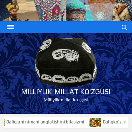
Skip
to
content
Search
MILLIYLIK-MILLAT KO'ZGUSI
Milliylik-millat ko'zgusi
liq uni nimani anglatishini bilasizmi
Baliqko’z nimani ang