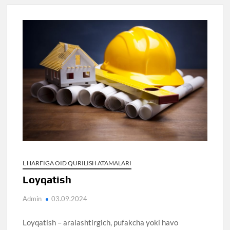
L HARFIGA OID QURILISH ATAMALARI
Loyqatish
Admin
03.09.2024
Loyqatish – aralashtirgich, pufakcha yoki havo