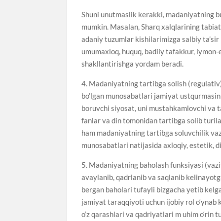
Shuni unutmaslik kerakki, madaniyatning bu va
mumkin. Masalan, Sharq xalqlarining tabiati
adaniy tuzumlar kishilarimizga salbiy ta’s
umumaxloq, huquq, badiiy tafakkur, iymon-e’t
shakllantirishga yordam beradi.
4. Madaniyatning tartibga solish (regulativ)
bo‘lgan munosabatlari jamiyat ustqurmasinin
boruvchi siyosat, uni mustahkamlovchi va t
fanlar va din tomonidan tartibga solib turila
ham madaniyatning tartibga soluvchilik vazi
munosabatlari natijasida axloqiy, estetik, d
5. Madaniyatning baholash funksiyasi (vazi
avaylanib, qadrlanib va saqlanib kelinayot
bergan baholari tufayli bizgacha yetib kelg
jamiyat taraqqiyoti uchun ijobiy rol o‘ynab
o‘z qarashlari va qadriyatlari m uhim o‘rin 