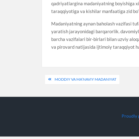
qadriyatlargina madaniyatning boyishiga xi
taraqqiyotiga va kishilar manfaatiga zid bo’
Madaniyatning aynan baholash vazifasi tufay
yaratish jarayonidagi barqarorlik. davomiyl
barcha vazifalari bir-birlari bilan uzviy aloq
va pirovard natijasida ijtimoiy taraqqiyot 
Post
MODDIY VA MA’NAVIY MADANIYAT
menyusi
Proudly