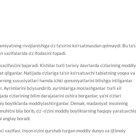
amiyatning rivojlanishiga o‘z ta’sirini ko‘rsatmasdan qolmaydi. Bu ta’s
vazifalarida o‘z ifodasini topadi.
vazifasi)ni bajaradi. Kishilar turli tarixiy davrlarda o’zlarining moddi
t qilganlar. Natijada o’zlariga ta’sir ko‘rsatuvchi tabiatning voqea va
rning xususiyatlari hamda ichki qonuniyatlarini bilishga intilganlar.
. Ayrimlarini bo‘ysundirib, ayrimlariga moslashganlar. turli xil
da o‘zlarining bilim darajalarini oshira borganlar, ya’ni o’zlari
aniy boyliklarda moddiylashtirganlar. Demak, madaniyat insonning
f-muhitni bila borib, o‘z -o‘zini moddiy boyliklarning haqiqiy yaratuvchis
ni anglay boradi.
) vazifasi. Inson o‘zini qurshab turgan moddiy dunyo va ijtimoiy