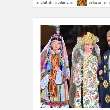
qchi nimani anglatishini bilasizmi
Baliq uni nimani angla