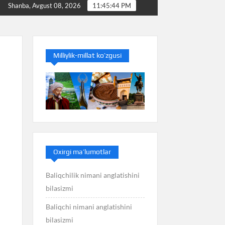
Baliq nimani anglatishini bilasizmi
Balans nimani
Shanba, Avgust 08, 2026
11:45:45 PM
Milliylik-millat ko’zgusi
Oxirgi ma’lumotlar
Baliqchilik nimani anglatishini
bilasizmi
Baliqchi nimani anglatishini
bilasizmi