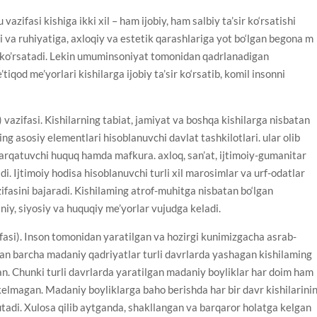
zifasi kishiga ikki xil – ham ijobiy, ham salbiy ta’sir ko‘rsatishi
 va ruhiyatiga, axloqiy va estetik qarashlariga yot bo‘lgan begona m
ir ko’rsatadi. Lekin umuminsoniyat tomonidan qadrlanadigan
iqod me’yorlari kishilarga ijobiy ta’sir ko‘rsatib, komil insonni
 vazifasi. Kishilarning tabiat, jamiyat va boshqa kishilarga nisbatan
g asosiy elementlari hisoblanuvchi davlat tashkilotlari. ular olib
arqatuvchi huquq hamda mafkura. axloq, san’at, ijtimoiy-gumanitar
di. Ijtimoiy hodisa hisoblanuvchi turli xil marosimlar va urf-odatlar
fasini bajaradi. Kishilaming atrof-muhitga nisbatan bo‘lgan
iniy, siyosiy va huquqiy me’yorlar vujudga keladi.
fasi). Inson tomonidan yaratilgan va hozirgi kunimizgacha asrab-
gan barcha madaniy qadriyatlar turli davrlarda yashagan kishilaming
an. Chunki turli davrlarda yaratilgan madaniy boyliklar har doim ham
 kelmagan. Madaniy boyliklarga baho berishda har bir davr kishilarini
tutadi. Xulosa qilib aytganda, shakllangan va barqaror holatga kelgan