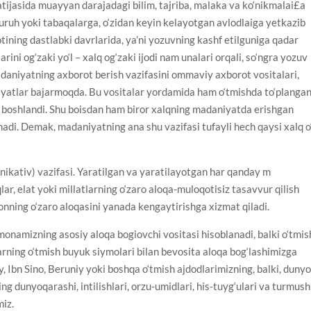
atijasida muayyan darajadagi bilim, tajriba, malaka va ko‘nikmalai£a
 guruh yoki tabaqalarga, o‘zidan keyin kelayotgan avlodlaiga yetkazib
otining dastlabki davrlarida, ya’ni yozuvning kashf etilguniga qadar
larini og‘zaki yo‘l – xalq og‘zaki ijodi nam unalari orqali, so‘ngra yozuv
adaniyatning axborot berish vazifasini ommaviy axborot vositalari,
adriyatlar bajarmoqda. Bu vositalar yordamida ham o‘tmishda to‘plangan
la boshlandi. Shu boisdan ham biror xalqning madaniyatda erishgan
nadi. Demak, madaniyatning ana shu vazifasi tufayli hech qaysi xalq o
ikativ) vazifasi. Yaratilgan va yaratilayotgan har qanday m
qlar, elat yoki millatlarning o‘zaro aloqa-muloqotisiz tasavvur qilish
onning o‘zaro aloqasini yanada kengaytirishga xizmat qiladi.
namizning asosiy aloqa bogiovchi vositasi hisoblanadi, balki o‘tmis
iarning o‘tmish buyuk siymolari bilan bevosita aloqa bog‘lashimizga
, Ibn Sino, Beruniy yoki boshqa o‘tmish ajdodlarimizning, balki, duny
ing dunyoqarashi, intilishlari, orzu-umidlari, his-tuyg‘ulari va turmush
miz.