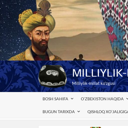
Skip
to
content
MILLIYLIK
Milliylik-millat ko'zgusi
BOSH SAHIFA
O’ZBEKISTON HAQIDA
BUGUN TARIXDA
QISHLOQ XO’JALIGI