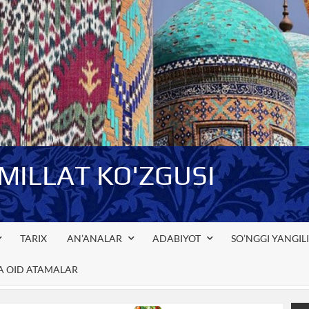
-MILLAT KO'ZGUSI
TARIX
AN’ANALAR
ADABIYOT
SO’NGGI YANGIL
GA OID ATAMALAR