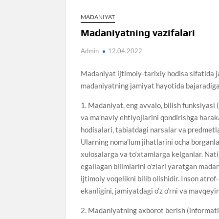
MADANIYAT
Madaniyatning vazifalari
Admin
12.04.2022
Madaniyat ijtimoiy-tarixiy hodisa sifatida j
madaniyatning jamiyat hayotida bajaradigan 
1. Madaniyat, eng avvalo, bilish funksiyasi (
va ma’naviy ehtiyojlarini qondirishga haraka
hodisalari, tabiatdagi narsalar va predmetla
Ularning noma’lum jihatlarini ocha borganlar
xulosalarga va to‘xtamlarga kelganlar. Natija
egallagan bilimlarini o’zlari yaratgan mad
ijtimoiy voqelikni bilib olishidir. Inson atro
ekanligini, jamiyatdagi o‘z o‘rni va mavqeyi
2. Madaniyatning axborot berish (informativ