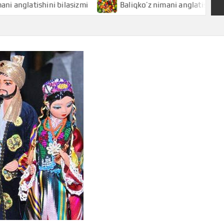
tishini bilasizmi
Baliqko’z nimani anglatishini bilasizmi