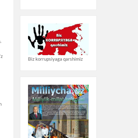
,
‘z
Biz korrupsiyaga qarshimiz
h
o