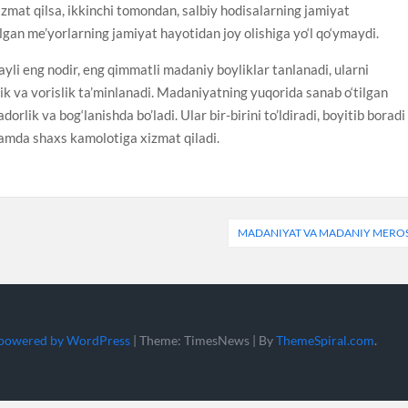
zmat qilsa, ikkinchi tomondan, salbiy hodisalarning jamiyat
lgan me’yorlarning jamiyat hayotidan joy olishiga yo‘l qo‘ymaydi.
li eng nodir, eng qimmatli madaniy boyliklar tanlanadi, ularni
ik va vorislik ta’minlanadi. Madaniyatning yuqorida sanab o‘tilgan
adorlik va bog‘lanishda bo’ladi. Ular bir-birini to’ldiradi, boyitib boradi
hamda shaxs kamolotiga xizmat qiladi.
MADANIYAT VA MADANIY MERO
 powered by WordPress
|
Theme: TimesNews
|
By
ThemeSpiral.com
.