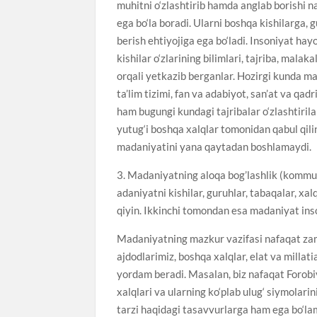
muhitni o‘zlashtirib hamda anglab borishi n
ega bo‘la boradi. Ularni boshqa kishilarga,
berish ehtiyojiga ega bo‘ladi. Insoniyat hay
kishilar o‘zlarining bilimlari, tajriba, malaka
orqali yetkazib berganlar. Hozirgi kunda m
ta’lim tizimi, fan va adabiyot, san’at va q
ham bugungi kundagi tajribalar o‘zlashtiri
yutug‘i boshqa xalqlar tomonidan qabul qili
madaniyatini yana qaytadan boshlamaydi.
3. Madaniyatning aloqa bog’lashlik (kommun
adaniyatni kishilar, guruhlar, tabaqalar, xal
qiyin. Ikkinchi tomondan esa madaniyat ins
Madaniyatning mazkur vazifasi nafaqat zamo
ajdodlarimiz, boshqa xalqlar, elat va millat
yordam beradi. Masalan, biz nafaqat Forobiy
xalqlari va ularning ko‘plab ulug‘ siymolarin
tarzi haqidagi tasavvurlarga ham ega bo‘la