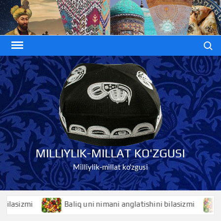
Skip
to
content
Search
MILLIYLIK-MILLAT KO'ZGUSI
Milliylik-millat ko'zgusi
izmi
Baliq uni nimani anglatishini bilasizmi
Bali