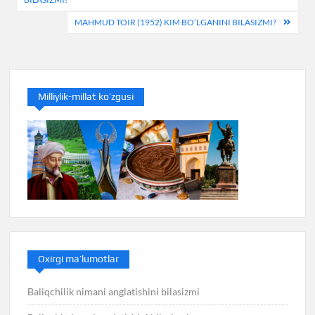
MAHMUD TOIR (1952) KIM BO’LGANINI BILASIZMI?
Milliylik-millat ko’zgusi
Oxirgi ma’lumotlar
Baliqchilik nimani anglatishini bilasizmi