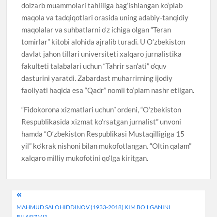
dolzarb muammolari tahliliga bag‘ishlangan ko‘plab
maqola va tadqiqotlari orasida uning adabiy-tanqidiy
maqolalar va suhbatlarni o‘z ichiga olgan “Teran
tomirlar” kitobi alohida ajralib turadi. U O‘zbekiston
davlat jahon tillari universiteti xalqaro jurnalistika
fakulteti talabalari uchun “Tahrir san’ati” o‘quv
dasturini yaratdi. Zabardast muharrirning ijodiy
faoliyati haqida esa “Qadr” nomli to‘plam nashr etilgan.
“Fidokorona xizmatlari uchun” ordeni, “O‘zbekiston
Respublikasida xizmat ko‘rsatgan jurnalist” unvoni
hamda “O‘zbekiston Respublikasi Mustaqilligiga 15
yil” ko‘krak nishoni bilan mukofotlangan. “Oltin qalam”
xalqaro milliy mukofotini qo‘lga kiritgan.
Post
MAHMUD SALOHIDDINOV (1933-2018) KIM BO’LGANINI
menyusi
BILASIZMI?