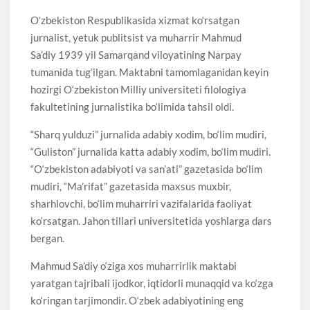
O‘zbekiston Respublikasida xizmat ko‘rsatgan
jurnalist, yetuk publitsist va muharrir Mahmud
Sa’diy 1939 yil Samarqand viloyatining Narpay
tumanida tug‘ilgan. Maktabni tamomlaganidan keyin
hozirgi O‘zbekiston Milliy universiteti filologiya
fakultetining jurnalistika bo‘limida tahsil oldi.
“Sharq yulduzi” jurnalida adabiy xodim, bo‘lim mudiri,
“Guliston” jurnalida katta adabiy xodim, bo‘lim mudiri.
“O‘zbekiston adabiyoti va san’ati” gazetasida bo‘lim
mudiri, “Ma’rifat” gazetasida maxsus muxbir,
sharhlovchi, bo‘lim muharriri vazifalarida faoliyat
ko‘rsatgan. Jahon tillari universitetida yoshlarga dars
bergan.
Mahmud Sa’diy o‘ziga xos muharrirlik maktabi
yaratgan tajribali ijodkor, iqtidorli munaqqid va ko‘zga
ko‘ringan tarjimondir. O‘zbek adabiyotining eng