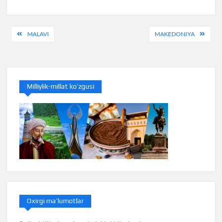
Post
MALAVI
MAKEDONIYA
menyusi
Milliylik-millat ko’zgusi
Oxirgi ma’lumotlar