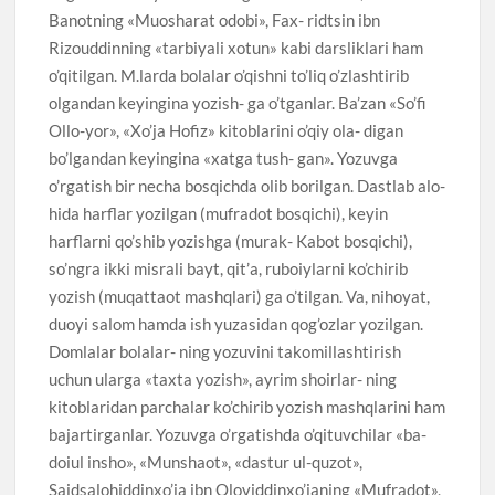
Banotning «Muosharat odobi», Fax- ridtsin ibn
Rizouddinning «tarbiyali xotun» kabi darsliklari ham
o’qitilgan. M.larda bolalar o’qishni to’liq o’zlashtirib
olgandan keyingina yozish- ga o’tganlar. Ba’zan «So’fi
Ollo-yor», «Xo’ja Hofiz» kitoblarini o’qiy ola- digan
bo’lgandan keyingina «xatga tush- gan». Yozuvga
o’rgatish bir necha bosqichda olib borilgan. Dastlab alo-
hida harflar yozilgan (mufradot bosqichi), keyin
harflarni qo’shib yozishga (murak- Kabot bosqichi),
so’ngra ikki misrali bayt, qit’a, ruboiylarni ko’chirib
yozish (muqattaot mashqlari) ga o’tilgan. Va, nihoyat,
duoyi salom hamda ish yuzasidan qog’ozlar yozilgan.
Domlalar bolalar- ning yozuvini takomillashtirish
uchun ularga «taxta yozish», ayrim shoirlar- ning
kitoblaridan parchalar ko’chirib yozish mashqlarini ham
bajartirganlar. Yozuvga o’rgatishda o’qituvchilar «ba-
doiul insho», «Munshaot», «dastur ul-quzot»,
Saidsalohiddinxo’ja ibn Oloviddinxo’janing «Mufradot»,