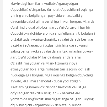
«lavh»dagi har- flarni yodlab o’rganayotgan
o’quvchilar) o’tirganlar. Bu holat o’quvchilarni o’qishga
yilning aniq belgilangan pay- tida emas, balki yil
davomida qabul qilinaverishiga imkon bergan. M.larda
o’qish individual olib borilgan, ya’ni o’qituvchi har bir
o’quvchi b-n alohida- alohida shug’ullangan. U bolalarni
bittabittadan yoniga chaqirib, avvalgi darsda berilgan
vazi-fani so’ragan, uni o’zlashtirishiga qarab yangi
saboq bergan yoki avvalgi darsni takrorlashni buyur-
gan. O’g’il bolalar M.larida domlalar darslarni
o’zlashtirmaydigan va M. in- tizomiga rioya
etmaydigan bolalarga nisbatan tan jazosini qo’llash
huquqiga ega bo’lgan. M.ga o’qishga kelgan o’quvchiga,
avvalo, «Kalimai shahodat» duosi yodlatilgan.
Xarflarning nomini o’kitishdan harf osti va ustiga
qo’yiladigan diakritik belgilar — «harakat»lar
yordamida bo’g’in tuzishni o’rgatishga o’tilgan. Keyingi
o’quv bosqichi «abjadxonlik» deb atalib, bunda