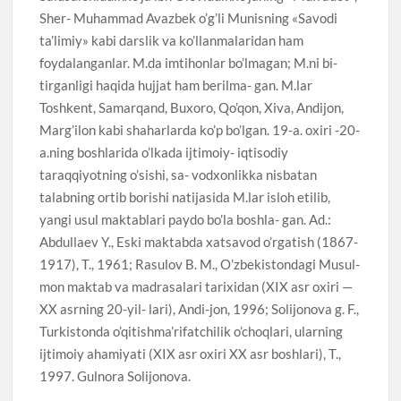
Sher- Muhammad Avazbek o’g’li Munisning «Savodi
ta’limiy» kabi darslik va ko’llanmalaridan ham
foydalanganlar. M.da imtihonlar bo’lmagan; M.ni bi-
tirganligi haqida hujjat ham berilma- gan. M.lar
Toshkent, Samarqand, Buxoro, Qo’qon, Xiva, Andijon,
Marg’ilon kabi shaharlarda ko’p bo’lgan. 19-a. oxiri -20-
a.ning boshlarida o’lkada ijtimoiy- iqtisodiy
taraqqiyotning o’sishi, sa- vodxonlikka nisbatan
talabning ortib borishi natijasida M.lar isloh etilib,
yangi usul maktablari paydo bo’la boshla- gan. Ad.:
Abdullaev Y., Eski maktabda xatsavod o’rgatish (1867-
1917), T., 1961; Rasulov B. M., O’zbekistondagi Musul-
mon maktab va madrasalari tarixidan (XIX asr oxiri —
XX asrning 20-yil- lari), Andi-jon, 1996; Solijonova g. F.,
Turkistonda o’qitishma’rifatchilik o’choqlari, ularning
ijtimoiy ahamiyati (XIX asr oxiri XX asr boshlari), T.,
1997. Gulnora Solijonova.