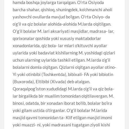
hamda boshqa joylarga tarqalgan. O’rta Osiyoda
barcha shahar, qishloq, shuningdek, ko’chmanchi aholi
yashovchi ovullarda mavjud bo’lgan. O’rta Osiyo- da
o’g’il va qiz bolalar alohida-alohida M.larda o’qitilgan.
O’g’il bolalar M. lari aksariyati masjidlar, madrasa- lar,
qorixonalar qoshida yoki xususiy maktabdorlar
xonadonlarida, qiz bola- lar mlari o’kituvchi ayollar
uylarida yoki badavlat kishilarning M. yoshidagi qizlari
uchun ularning uylarida tashkil etilgan. M.larda o’g’il
bolalarni domla o’qitgan. Qizlarni o’qitgan ayollar otino-
Yi yoki otinbibi (Toshkentda), bibixali- FA yoki bibiotin
(Buxoroda), Eltibibi (Xivada) deb atalgan.
Qoraqalpog’iston xududidagi M.larda o’g’il va qiz bola-
lar birgalikda bir muallim tomonidan o’qitilavergan. M.
binosi, odatda, bir xonadan iborat bo’lib, bolalar bo’ira
yoki gilam ustida o’tirganlar. O’g’il bolalar M.larida
masjid qavmi tomonidan ta- Klif etilgan masjid imomi
yoki muazzi- ni, yoki madrasani tugatgan ziyoli kishi