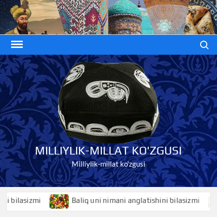
Skip
to
content
Search
MILLIYLIK-MILLAT KO'ZGUSI
Milliylik-millat ko'zgusi
sizmi
Baliq uni nimani anglatishini bilasizmi
Bal