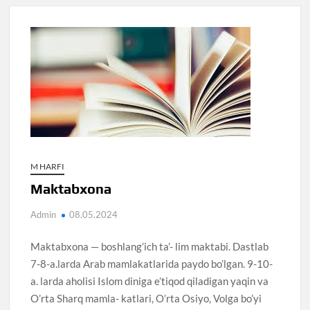
M HARFI
Maktabxona
Admin
08.05.2024
Maktabxona — boshlang’ich ta’- lim maktabi. Dastlab
7-8-a.larda Arab mamlakatlarida paydo bo’lgan. 9-10-
a. larda aholisi Islom diniga e’tiqod qiladigan yaqin va
O’rta Sharq mamla- katlari, O’rta Osiyo, Volga bo’yi