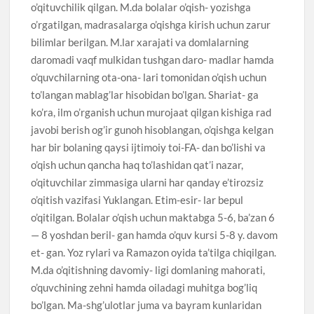
o’qituvchilik qilgan. M.da bolalar o’qish- yozishga
o’rgatilgan, madrasalarga o’qishga kirish uchun zarur
bilimlar berilgan. M.lar xarajati va domlalarning
daromadi vaqf mulkidan tushgan daro- madlar hamda
o’quvchilarning ota-ona- lari tomonidan o’qish uchun
to’langan mablag’lar hisobidan bo’lgan. Shariat- ga
ko’ra, ilm o’rganish uchun murojaat qilgan kishiga rad
javobi berish og’ir gunoh hisoblangan, o’qishga kelgan
har bir bolaning qaysi ijtimoiy toi-FA- dan bo’lishi va
o’qish uchun qancha haq to’lashidan qat’i nazar,
o’qituvchilar zimmasiga ularni har qanday e’tirozsiz
o’qitish vazifasi Yuklangan. Etim-esir- lar bepul
o’qitilgan. Bolalar o’qish uchun maktabga 5-6, ba’zan 6
— 8 yoshdan beril- gan hamda o’quv kursi 5-8 y. davom
et- gan. Yoz rylari va Ramazon oyida ta’tilga chiqilgan.
M.da o’qitishning davomiy- ligi domlaning mahorati,
o’quvchining zehni hamda oiladagi muhitga bog’liq
bo’lgan. Ma-shg’ulotlar juma va bayram kunlaridan