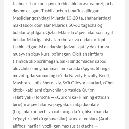
tashqari, har kuni quyosh chiqishidan asr namozigacha
davom et- gan. Tushlik uchun tanaffus qilingan.
Masjidlar qoshidagi M.larda 10-20 ta, shaharlardagi
maktabdor domlalar M.larida 50-60 tagacha o’g’il
bolalar o’qitilgan. Qizlar M.larida o’quvchilar soni o’g’il
bolalar M.lariga nisbatan chorak va undan ortiqni
tashkil etgan. M.da darslar jadvali, qat’iy das-tur va
muayyan o’quv kursi bo’lmagan. O’qitish sinfdars
tizimida olib borilmagan, balki bir domladan saboq
oluvchilar- ning hammasi bir xonada o’qigan. Shunga
muvofiq, darsxonaning to’rida Navoiy, Fuzuliy, Bedil,
Mashrab, Hofiz Shero- ziy, So’fi Olloyor asarlari, «Chor
kitob» kabilarni o’quvchilar, o’rtasida Qur’on,
«Haftiyak» (forscha — «Qur’oni ka- Rimning ettidan
biri»)ni o’quvchilar va poygakda «abjadxonlar»
(bo’g’inlab o’quvchi va «abjad»ga ko’ra, hisob hamda
ko’paytirishni o’rganuvchilar), «taxta- xonlar» (Arab
alifbosi harflari yozil- gan maxsus taxtacha —