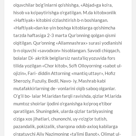
o’quvchilar bo’g’inlarni qo’shishga, «Abjad»ga ko’ra,
hisob va ko’paytirishga o’rgatilgan. M.da kitobxonlik
«Haftiyak» kitobini o’zlashtirish b-n boshlangan.
«Haftiyak»dan ke-yin boshqa kitoblarga qo’shimcha
tarzda haftasiga 2-3 marta Qur’onning qolgan qismi
o’qitilgan. Qur’onning «Allamnashrax» surasi yodlanishi
b-n o’quvchi «savodxon» hisoblangan. Savodi chiqqach,
bolalar Di- akritik belgilarsiz nasta’liq yozuvida fors
tilida yozilgan «Chor kitob», So’fi Olloyorning «sabot ul-
ojizin», Fari- diddin Attorning «mantiq uttayr», Hofiz
Sheroziy, Fuzuliy, Bedil, Navo- iy, Mashrab kabi
mutafakkirlarning de- vonlarini o’qib saboq olganlar.
O’g’il bo- lalar M.laridan farqli ravishda, qizlar M.larida
mumtoz shoirlar ijodini o’rganishga ko’proq e’tibor
qaratilgan. Shuningdek, ularda qizlar tarbiyasining
o’ziga xos jihatlari, chunonchi, uy-ro’zg’or tutish,
pazandalik, pokizalik, sharqona odob-axloq kabilarga
o’rgatuvchi Aliy Nazimoning «ta’limi Banot», Olimat ul-