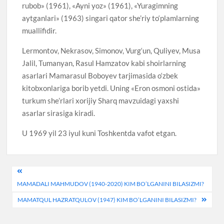
rubob» (1961), «Ayni yoz» (1961), «Yuragimning
aytganlari» (1963) singari qator she’riy to‘plamlarning
muallifidir.
Lermontov, Nekrasov, Simonov, Vurg‘un, Quliyev, Musa
Jalil, Tumanyan, Rasul Hamzatov kabi shoirlarning
asarlari Mamarasul Boboyev tarjimasida o‘zbek
kitobxonlariga borib yetdi. Uning «Eron osmoni ostida»
turkum she’rlari xorijiy Sharq mavzuidagi yaxshi
asarlar sirasiga kiradi.
U 1969 yil 23 iyul kuni Toshkentda vafot etgan.
Post
MAMADALI MAHMUDOV (1940-2020) KIM BO’LGANINI BILASIZMI?
menyusi
MAMATQUL HAZRATQULOV (1947) KIM BO’LGANINI BILASIZMI?