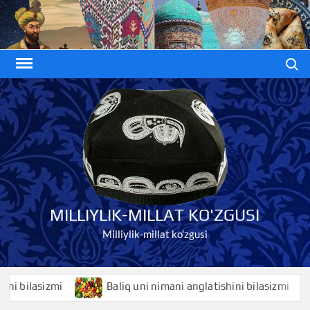
Skip
to
content
Search
MILLIYLIK-MILLAT KO'ZGUSI
Milliylik-millat ko'zgusi
bilasizmi
Baliq uni nimani anglatishini bilasizmi