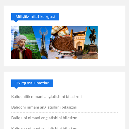
Milliylik-millat ko’zgusi
Oxirgi ma’lumotlar
Baliqchilik nimani anglatishini bilasizmi
Baliqchi nimani anglatishini bilasizmi
Baliq uni nimani anglatishini bilasizmi
Baliqko’z nimani anglatishini bilasizmi