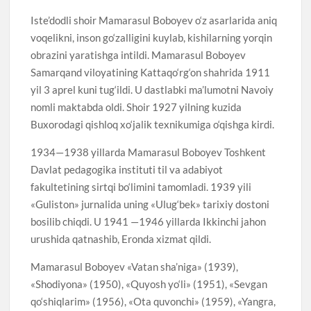
Iste’dodli shoir Mamarasul Boboyev o‘z asarlarida aniq
voqelikni, inson go‘zalligini kuylab, kishilarning yorqin
obrazini yaratishga intildi. Mamarasul Boboyev
Samarqand viloyatining Kattaqo‘rg‘on shahrida 1911
yil 3 aprel kuni tug‘ildi. U dastlabki ma’lumotni Navoiy
nomli maktabda oldi. Shoir 1927 yilning kuzida
Buxorodagi qishloq xo‘jalik texnikumiga o‘qishga kirdi.
1934—1938 yillarda Mamarasul Boboyev Toshkent
Davlat pedagogika instituti til va adabiyot
fakultetining sirtqi bo‘limini tamomladi. 1939 yili
«Guliston» jurnalida uning «Ulug‘bek» tarixiy dostoni
bosilib chiqdi. U 1941 —1946 yillarda Ikkinchi jahon
urushida qatnashib, Eronda xizmat qildi.
Mamarasul Boboyev «Vatan sha’niga» (1939),
«Shodiyona» (1950), «Quyosh yo‘li» (1951), «Sevgan
qo‘shiqlarim» (1956), «Ota quvonchi» (1959), «Yangra,