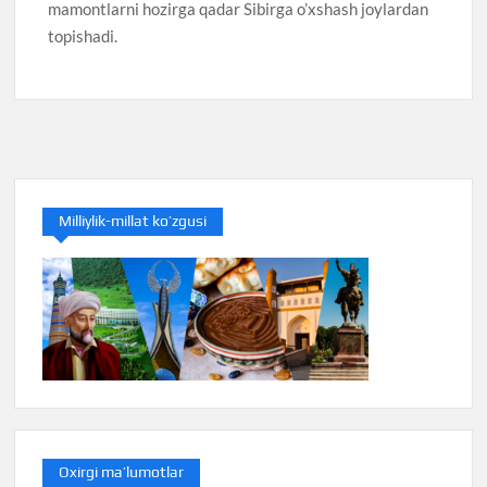
mamontlarni hozirga qadar Sibirga o’xshash joylardan
topishadi.
Milliylik-millat ko’zgusi
Oxirgi ma’lumotlar