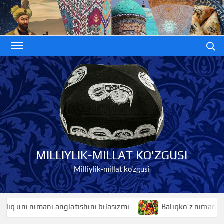
Skip
to
content
Search
MILLIYLIK-MILLAT KO'ZGUSI
Milliylik-millat ko'zgusi
 uni nimani anglatishini bilasizmi
Baliqko’z nimani anglat