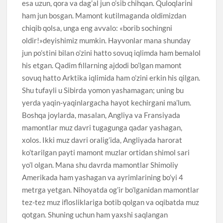
esa uzun, qora va dag’al jun o’sib chihqan. Quloqlarini
ham jun bosgan. Mamont kutilmaganda oldimizdan
chiqib qolsa, unga eng avvalo: «borib sochingni
oldir!»deyishimiz mumkin. Hayvonlar mana shunday
jun po’stini bilan o’zini hatto sovuq iqlimda ham bemalol
his etgan. Qadim fillarning ajdodi bo’lgan mamont
sovuq hatto Arktika iqlimida ham o’zini erkin his qilgan.
Shu tufayli u Sibirda yomon yashamagan; uning bu
yerda yaqin-yaqinlargacha hayot kechirgani ma’lum.
Boshqa joylarda, masalan, Angliya va Fransiyada
mamontlar muz davri tugagunga qadar yashagan,
xolos. Ikki muz davri oralig’ida, Angliyada harorat
ko’tarilgan payti mamont muzlar ortidan shimol sari
yo’l olgan. Mana shu davrda mamontlar Shimoliy
Amerikada ham yashagan va ayrimlarining bo’yi 4
metrga yetgan. Nihoyatda og’ir bo’lganidan mamontlar
tez-tez muz iflosliklariga botib qolgan va oqibatda muz
qotgan. Shuning uchun ham yaxshi saqlangan