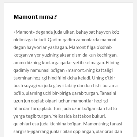
Mamont nima?
«Mamont» deganda juda ulkan, bahaybat hayvon ko’z
oldimizga keladi. Qadim-qadim zamonlarda mamont
degan hayvonlar yashagan. Mamont filga o’xshab
ketgan va yer yuzining aksar qismida kun kechirgan,
ammo bizning kunlarga qadar yetib kelmagan. Filning
qadimiy namunasi bo’lgan «mamont»ning kattaligi
taxminan hozirgi hind filinikicha keladi. Uning o’tkir
bosh suyagi va juda g’ayritabiiy dandon tishi burama
bo’lib, ularning uchi bir-biriga qarab turgan. Tanasini
uzun jun qoplab olgani uchun mamontlar hozirgi
fillardan farq qiladi. Juni juda uzun bo’lganidan hatto
yerga tegib turgan. Yelkasida kattakon bukuri,
qulohlari esa juda kichkina bo’lgan. Mamontning tanasi
sarg’ish-jigarrang junlar bilan qoplangan, ular orasidan