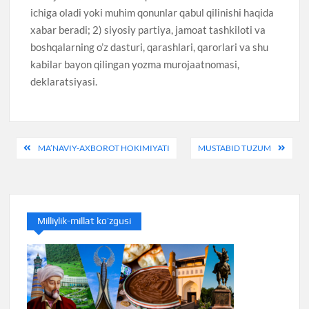
ichiga oladi yoki muhim qonunlar qabul qilinishi haqida
xabar beradi; 2) siyosiy partiya, jamoat tashkiloti va
boshqalarning o’z dasturi, qarashlari, qarorlari va shu
kabilar bayon qilingan yozma murojaatnomasi,
deklaratsiyasi.
Post
MA’NAVIY-AXBOROT HOKIMIYATI
MUSTABID TUZUM
menyusi
Milliylik-millat ko’zgusi