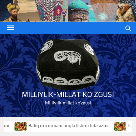
Skip
to
content
Search
MILLIYLIK-MILLAT KO'ZGUSI
Milliylik-millat ko'zgusi
Baliq uni nimani anglatishini bilasizmi
Baliqko’z