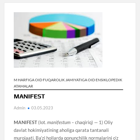
M HARFIGA OID FUQAROLIK JAMIYATIGA OID ENSIKLOPEDIK
ATAMALAR
MANIFEST
Admin
03.05.2023
MANIFEST
(lot.
manifestum –
chaqiriq) — 1) Oliy
davlat hokimiyatining aholiga qarata tantanali
murojaati. Ba’zi hollarda qonunchilik normalarini o’z