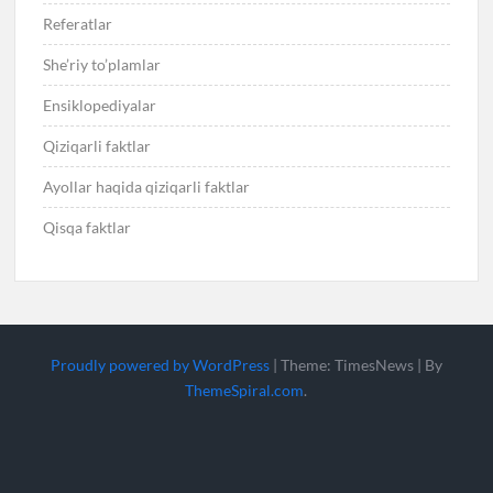
Referatlar
She’riy to’plamlar
Ensiklopediyalar
Qiziqarli faktlar
Ayollar haqida qiziqarli faktlar
Qisqa faktlar
Proudly powered by WordPress
|
Theme: TimesNews
|
By
ThemeSpiral.com
.