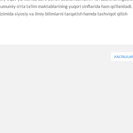
 umumiy o’rta ta’lim maktablarining yuqori sinflarida ham qo’llaniladi.
imida siyosiy va ilmiy bilimlarni tarqatish hamda tashviqot qilish
XALTALILA