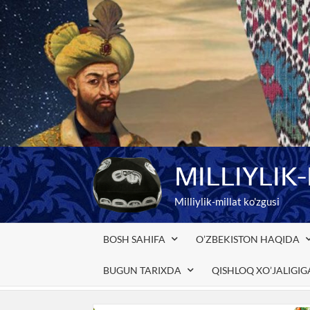
Skip
to
content
MILLIYLIK
Milliylik-millat ko'zgusi
BOSH SAHIFA
O’ZBEKISTON HAQIDA
BUGUN TARIXDA
QISHLOQ XO’JALIGI