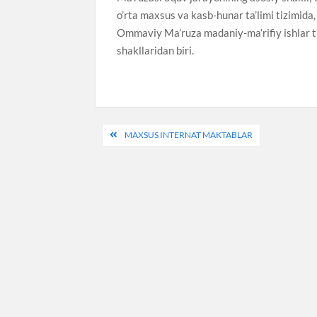
o’rta maxsus va kasb-hunar ta’limi tizimida,
Ommaviy Ma’ruza madaniy-ma’rifiy ishlar tiz
shakllaridan biri.
Post
MAXSUS INTERNAT MAKTABLAR
menyusi