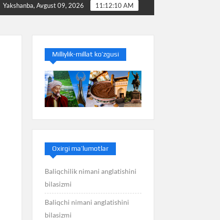
ini bilasizmi
Balans nimani anglatishini bilasizmi
Yakshanba, Avgust 09, 2026
11:12:11 AM
Milliylik-millat ko’zgusi
Oxirgi ma’lumotlar
Baliqchilik nimani anglatishini
bilasizmi
Baliqchi nimani anglatishini
bilasizmi