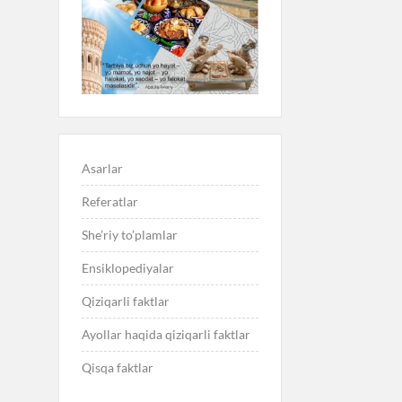
Asarlar
Referatlar
She’riy to’plamlar
Ensiklopediyalar
Qiziqarli faktlar
Ayollar haqida qiziqarli faktlar
Qisqa faktlar