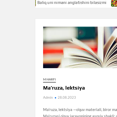
zmi
Baliq uni nimani anglatishini bilasizmi
Baliq
M HARFI
Ma’ruza, lektsiya
Admin
28.08.2023
Ma’ruza, lektsiya —o’quv materiali, biror mas
Ma’ruzasi o’quv jarayonining asosiy shakli; 