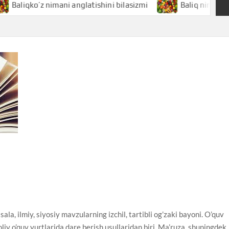
ko’z nimani anglatishini bilasizmi
Baliq nimani anglatish
ala, ilmiy, siyosiy mavzularning izchil, tartibli og’zaki bayoni. O’quv
oliy o’quv yurtlarida dare berish usullaridan biri. Ma’ruza, shuningdek,