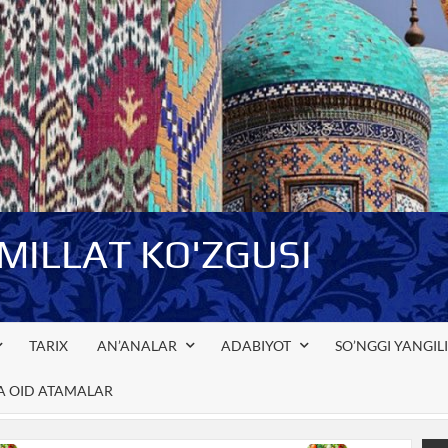
-MILLAT KO'ZGUSI
TARIX
AN’ANALAR
ADABIYOT
SO’NGGI YANGIL
GA OID ATAMALAR