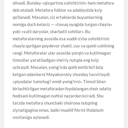
olinadi. Bunday «qisqartma solishtirish» ham metafora
deb ataladi. Metafora folklor va adabiyotda ko’p
qo’llanadi. Masalan, siz ertaklarda buyumlarning
nomiga duch kelasiz — «tovuq oyogida turgan chayla»
yoki «sutli daryolar, sharbatli sohillar». Bu
metaforalarning asosida esa xuddi o’sha solishtirish:
chayla qurilgan poydevor shakli, suv va qumli sohilning
rangi. Metaforalar ular asosida yorqin va kutilmagan
timsollar yaratiladigan she’riy nutqda eng ko’p
uchraydi. Masalan, yomg’irda qolib ketib ho’l bo’p
ketgan odamlarni Mayakovskiy shunday tasvirlaydi:
«piyodalar tumshug’i emdi yomg’irni». Timsol bilan
birlashtirilgan metaforadan foydalangan shoir odatiy
hodisani kutilmagan nuhtai nazardan ko’radi. Shu
tarzda metafora shunchaki shoirona nutqning
ziynatigagina emas, balki muallif fikrini ifodalash
vositasiga aylanadi.