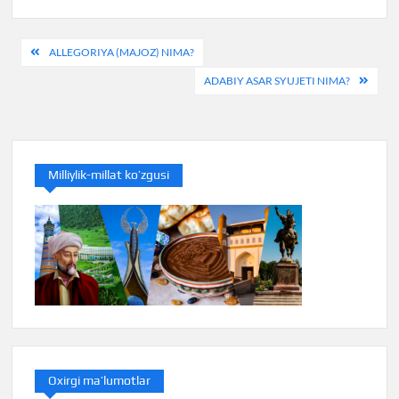
Post
ALLEGORIYA (MAJOZ) NIMA?
menyusi
ADABIY ASAR SYUJETI NIMA?
Milliylik-millat ko’zgusi
Oxirgi ma’lumotlar