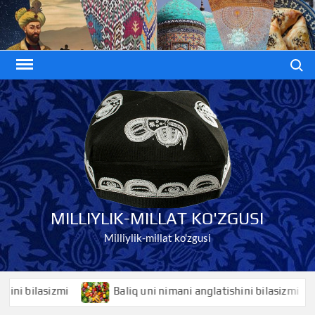
Skip
to
content
Search
MILLIYLIK-MILLAT KO'ZGUSI
Milliylik-millat ko'zgusi
bilasizmi
Baliq uni nimani anglatishini bilasizmi