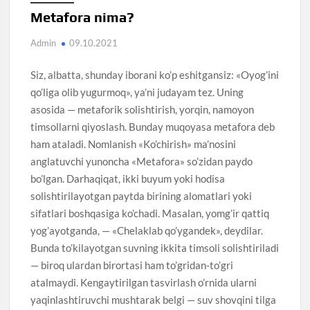
Metafora nima?
Admin
09.10.2021
Siz, albatta, shunday iborani ko’p eshitgansiz: «Oyog’ini
qo’liga olib yugurmoq», ya’ni judayam tez. Uning
asosida — metaforik solishtirish, yorqin, namoyon
timsollarni qiyoslash. Bunday muqoyasa metafora deb
ham ataladi. Nomlanish «Ko’chirish» ma’nosini
anglatuvchi yunoncha «Metafora» so’zidan paydo
bo’lgan. Darhaqiqat, ikki buyum yoki hodisa
solishtirilayotgan paytda birining alomatlari yoki
sifatlari boshqasiga ko’chadi. Masalan, yomg’ir qattiq
yog’ayotganda, — «Chelaklab qo’ygandek», deydilar.
Bunda to’kilayotgan suvning ikkita timsoli solishtiriladi
— biroq ulardan birortasi ham to’gridan-to’gri
atalmaydi. Kengaytirilgan tasvirlash o’rnida ularni
yaqinlashtiruvchi mushtarak belgi — suv shovqini tilga