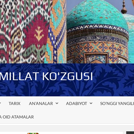
-MILLAT KO'ZGUSI
TARIX
AN’ANALAR
ADABIYOT
SO’NGGI YANGIL
GA OID ATAMALAR