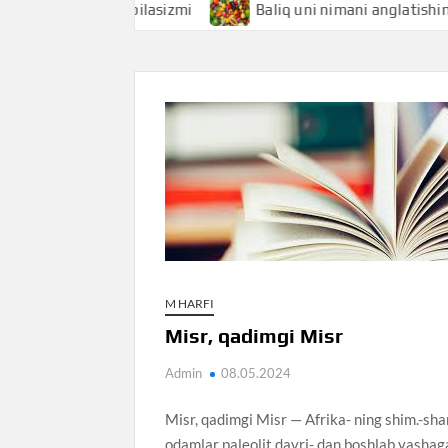
hini bilasizmi
Baliq uni nimani anglatishini bilasizmi
M HARFI
Misr, qadimgi Misr
Admin
08.05.2024
Misr, qadimgi Misr — Afrika- ning shim.-sharqida, Nil daryosining quyi oqimida joylashgan qad. davlat. Tarixi. M.da odamlar paleolit davri- dan boshlab yashagan. Mil. AV. 10—6ming yillikda Nil atrofidagi savannalarda tarqoq yashagan qabilalar terimchilik, ovchilik, keyinroq esa baliq ovlash b-n shug’ullanishgan. Ular orasida kad. Som xalqlariga mansub qabilalar, barbarlar va kushitlar • bo’lib, ularning aralashu- vidan mil. AV. 4ming yillikda M. xalqi vujudga kelgan. Aholi nufusining orti- shi chorvachilik va dehqonchilikka o’tishni tezlashtirgan, bu esa hududiy jamoalar- ning paydo bo’lishiga olib kelgan. Dehqonchilik qilish uchun kanallar, to’g’onlar qurish zaruriyati tug’ilgan, buning uchun esa o’zaro urushlarda asir tush gan qullar mehnatidan foydala- nilgan. Natijada jamoada ijtimoiy tabaqalanish ro’y berib, urug’zodagon- lari ajralib’chiqqan, qabila sardorla- ri podshohchalarga aylangan. Bir qancha mayda quldorlik davlatlar vujudga kel- gan. Keyinchalik ular o’rtasidagi kurash natijasida, shim.da quyi Misr, Jan.da Yuqori Misr podsholiklari tuzilgan. Mil. AV. taxm. 3ming yillikda ikkala podsholik birlashib, yagona davlat barpo bo’lgan. M.ning key-ingi tarixi 4 asosiy davrga bo’linadi: ilk podsholik (mil. AV. taxm. 3000— 2800), qadimgi podsho- lik (mil. AV. taxm. 2800-2250), O’rta podsholik (mil. AV. taxm. 2050-1700), Yangi podsholik (mil. AV. 1580-1070), So’nggi (Liviya-Sais va Eron) davr (mil. AV. taxm. 1070-332). Ilk podsholik davri sug’orish tarmoqlarining rivojlanishi, tosh va mis kurollarining mukammallashuvi, kulolchilik charxining paydo bo’lishi, ayirboshlash savdosining taraqqiy eti- shi b-n xarakterlidir. Bu davrda davlat apparati va unga xizmat qiluvchi amal- dorlar — kotiblar tabakasi shakllangan, ma’muriy okruglar — nomlar tashkil topib, ularni noma rxl ar boshqargan, muntazam ravishda bosqinchilik yurish- lari uyushtirilib turilgan, jumladan, Jan.ga — kush (Nubiya)ga, shim.-g’arbga — liviyaliklarga va Sinay ya.o.dagi ba- daviylarga qarshi (bu erda mis konlari bor edi) yurishlar qilingan. Qad. podsholik davrida q.x., hunarmandchilik, savdo va qurilish ri – vojlanishda davom etgan. Xususiy er egaligi paydo bo’lgan. Oliy mansabdor — tchati (vazir) bosh bo’lgan davlat AP- parati mustahkamlangan. Fir’avnlar, shuningdek, bosh kohin ham bo’lib, barcha er va fuqarolarning egasi hisoblangan. Jamoa a’zolari va qisman kelgindi- lar (asosan, kush aholisi)dan tuzil- gan muntazam qo’shin barpo qilingan. Ilohiylashtirilgan fir’avnlarning mutlaq hokimiyati g’oyasi mahobatli maqbaralar — ehromlar qurilishida mujassamlantirilgan. Bu ayniqsa III — IV sulolalar davrida (Snofru, Xeops, Xefren, Mikerin ehromlari) avj olgan. Ularni bunyod etishda qul va dehqonlar mehnatidan keng foydalanilgan. Mil. AV. 23-22-a.larda M. o’zaro ni- Zoda bo’lgan bir qancha nomlar va mayda davlatlarga bo’linib ketgan. Taxm. 2050 y. Mentuxotep I davrida mamlakat Fiva sh. gegemonligi ostida qayta Birlashgan. Bu shaxar M.ning poytaxtiga aylangan. O’rta podsholik davrida, asosan, XII sulola vakillari hukmronlik qilishgan. Fayyum vohasida yirik irrigasiya ish- lari olib borilgan. Jez (bronza) buyum- lari paydo bo’lgan. Suriya, Krit, Jan.da — Punt b-n aloqalar kuchaygan. Senusert III davrida kush (Nubiya)ning bir qismi M.ga qo’shib olingan. XII sulolaga man- sub dastlabki fir’avnlar davrida o’zaro ichki nizolar davom etmoqda edi. Faqat Amenemxet III davrida (19-a.ning 2-yarmi) isyonkor nomarxlar bo’ysundirilib, Markaziy hokimiyat mustahkamlangan. Ittaun sh. M. poytaxtiga aylangan. Biroq mulkiy tabaqalanishning kuchay- ishi kambag’allarning qo’zg’oloniga sabab bo’lgan, natijada taxm. 1750 y. mamla- kat yana parchalanib ketgan. Taxm. 1700 y. M.ga shim.-sharqdan giksoslar bostirib kirib, mamlakatning katta qismini de- yarli 110 y. egallab turganlar. Avaris- da qo’nim topgan ularning podshoxlari XV 