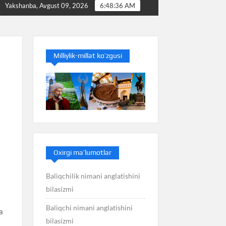
 anglatishini bilasizmi
Balans nimani anglatishini bilasi
Yakshanba, Avgust 09, 2026
6:48:37 AM
Milliylik-millat ko’zgusi
Oxirgi ma’lumotlar
Baliqchilik nimani anglatishini
bilasizmi
Baliqchi nimani anglatishini
kaf. 5sulola (mil. AV. 26-25-a. lar): Userkaf, Neferirkara, Neuserra, Isesi, Una. 6sulo
bilasizmi