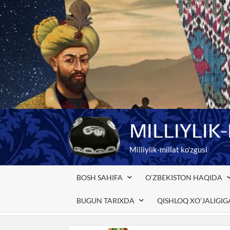
Skip
to
content
MILLIYLIK
Milliylik-millat ko'zgusi
BOSH SAHIFA
O’ZBEKISTON HAQIDA
BUGUN TARIXDA
QISHLOQ XO’JALIGI