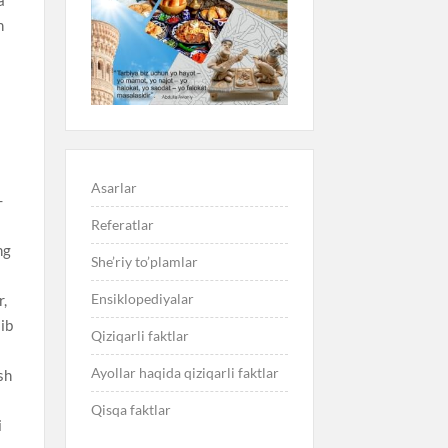
Asarlar
Referatlar
She’riy to’plamlar
Ensiklopediyalar
Qiziqarli faktlar
Ayollar haqida qiziqarli faktlar
Qisqa faktlar