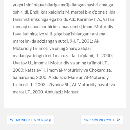
yuqori sinf o’quvchilariga mo’ljallangan nashri amalga
oshirildi. Endilikda xalqimiz M. merosi b-n o’z ona tilida
tanishish imkoniga ega bo’ldi. Ad:. Karimov I. A., Vatan
ravnaqi uchun har birimiz mas’ulmiz [Imom Moturidiy
tavalludining izo yilli- giga bag’ishlangan tantanali
marosim- da so’zlangan nutq], 9-j, T., 2001; Al-
Moturidiy ta’limoti va uning Sharq xalqlari
madaniyatidagi o’rni 1ma’ruza- lar to’plami], T., 2000;
Uvatov U., Imom al-Moturidiy va uning ta’limoti, T.,
2000; katta eV K, Imom al-Moturidiy va Chokardiza,
Samarqand, 2000; Abdulaziz Mansur, Al-Moturidiy
ta’limoti, T., 2003 ; Ziyodov Sh., Al-Moturidiy hayoti va
merosi, T., 2000. Abdulaziz Mansur.
Post
MUALLIFLIK HUQUQI
MOSKVA VILOYATI
menyusi