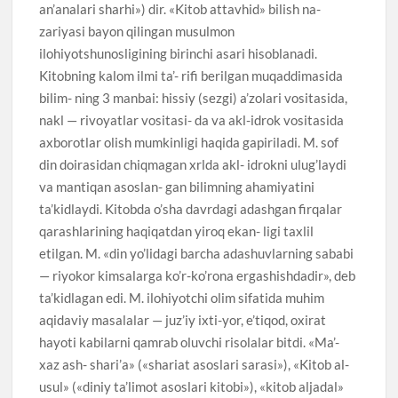
an’analari sharhi») dir. «Kitob attavhid» bilish na-
zariyasi bayon qilingan musulmon
ilohiyotshunosligining birinchi asari hisoblanadi.
Kitobning kalom ilmi ta’- rifi berilgan muqaddimasida
bilim- ning 3 manbai: hissiy (sezgi) a’zolari vositasida,
nakl — rivoyatlar vositasi- da va akl-idrok vositasida
axborotlar olish mumkinligi haqida gapiriladi. M. sof
din doirasidan chiqmagan xrlda akl- idrokni ulug’laydi
va mantiqan asoslan- gan bilimning ahamiyatini
ta’kidlaydi. Kitobda o’sha davrdagi adashgan firqalar
qarashlarining haqiqatdan yiroq ekan- ligi taxlil
etilgan. M. «din yo’lidagi barcha adashuvlarning sababi
— riyokor kimsalarga ko’r-ko’rona ergashishdadir», deb
ta’kidlagan edi. M. ilohiyotchi olim sifatida muhim
aqidaviy masalalar — juz’iy ixti-yor, e’tiqod, oxirat
hayoti kabilarni qamrab oluvchi risolalar bitdi. «Ma’-
xaz ash- shari’a» («shariat asoslari sarasi»), «Kitob al-
usul» («diniy ta’limot asoslari kitobi»), «kitob aljadal»