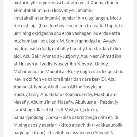
moturidiylik oqimi asoschisi. «Imom al-Xudo», «Imom
al-mutakallimin» («Hidoyat yo’li imomi»,
«mutakallimlar imomi») nomlari b-n ulug’langan. Motu-
Rid qishlog’i (hoz. Jomboy tumani)da ta- vallud topib, to
umrining oxirigacha shu erda yashagan, bu erda katta
bog’ham bar- po etgan. M. Samarqanddagi al-Ayoziy
madrasasida o’qidi, mahalliy hanafiy faqixlardan ta’lim
oldi, Abu Bakr Ahmad al-Juzjoniy, Abu Nasr Ahmad ibn
al-Husayn al-Iyodiy, Nusayr ibn Yahyo al-Balxiy,
Muhammad ibn Muqotil ar-Roziy unga ustozlik qilishdi.
Keyin o’zi fiqh va kalom ilmlaridan dare ber- Di. Abu
Ahmad al-Iyodiy, Abulhasan Ali ibn Sayyid ar-
Rustug’faniy, Abu Bakr as-Samarqandiy, Makhul an-
Nasafiy, Abulmu’in an-Nasafiy, Abulyusr al- Pazdaviy
kabi shogirdlar etishtirdi. Vasiyatiga ko’ra,
Samarqanddagi Chokar- diza qabristoniga dafn etildi.
M.ning asosiy asarlari «kitob attavhid» («yakkaxudolik
haqidagi kitob»), «Ta’vilot axl assunna» («Sunniylik