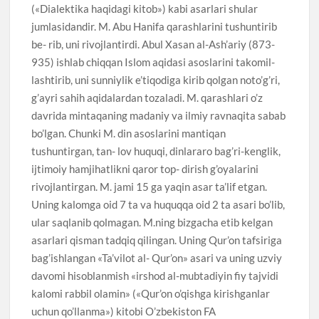
(«Dialektika haqidagi kitob») kabi asarlari shular
jumlasidandir. M. Abu Hanifa qarashlarini tushuntirib
be- rib, uni rivojlantirdi. Abul Xasan al-Ash’ariy (873-
935) ishlab chiqqan Islom aqidasi asoslarini takomil-
lashtirib, uni sunniylik e’tiqodiga kirib qolgan noto’g’ri,
g’ayri sahih aqidalardan tozaladi. M. qarashlari o’z
davrida mintaqaning madaniy va ilmiy ravnaqita sabab
bo’lgan. Chunki M. din asoslarini mantiqan
tushuntirgan, tan- lov huquqi, dinlararo bag’ri-kenglik,
ijtimoiy hamjihatlikni qaror top- dirish g’oyalarini
rivojlantirgan. M. jami 15 ga yaqin asar ta’lif etgan.
Uning kalomga oid 7 ta va huquqqa oid 2 ta asari bo’lib,
ular saqlanib qolmagan. M.ning bizgacha etib kelgan
asarlari qisman tadqiq qilingan. Uning Qur’on tafsiriga
bag’ishlangan «Ta’vilot al- Qur’on» asari va uning uzviy
davomi hisoblanmish «irshod al-mubtadiyin fiy tajvidi
kalomi rabbil olamin» («Qur’on o’qishga kirishganlar
uchun qo’llanma») kitobi O’zbekiston FA