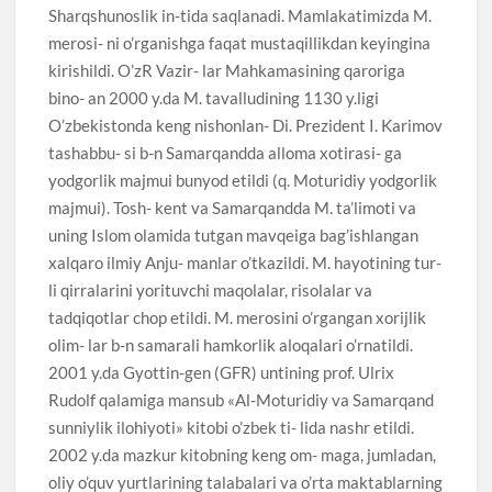
Sharqshunoslik in-tida saqlanadi. Mamlakatimizda M.
merosi- ni o’rganishga faqat mustaqillikdan keyingina
kirishildi. O’zR Vazir- lar Mahkamasining qaroriga
bino- an 2000 y.da M. tavalludining 1130 y.ligi
O’zbekistonda keng nishonlan- Di. Prezident I. Karimov
tashabbu- si b-n Samarqandda alloma xotirasi- ga
yodgorlik majmui bunyod etildi (q. Moturidiy yodgorlik
majmui). Tosh- kent va Samarqandda M. ta’limoti va
uning Islom olamida tutgan mavqeiga bag’ishlangan
xalqaro ilmiy Anju- manlar o’tkazildi. M. hayotining tur-
li qirralarini yorituvchi maqolalar, risolalar va
tadqiqotlar chop etildi. M. merosini o’rgangan xorijlik
olim- lar b-n samarali hamkorlik aloqalari o’rnatildi.
2001 y.da Gyottin-gen (GFR) untining prof. Ulrix
Rudolf qalamiga mansub «Al-Moturidiy va Samarqand
sunniylik ilohiyoti» kitobi o’zbek ti- lida nashr etildi.
2002 y.da mazkur kitobning keng om- maga, jumladan,
oliy o’quv yurtlarining talabalari va o’rta maktablarning