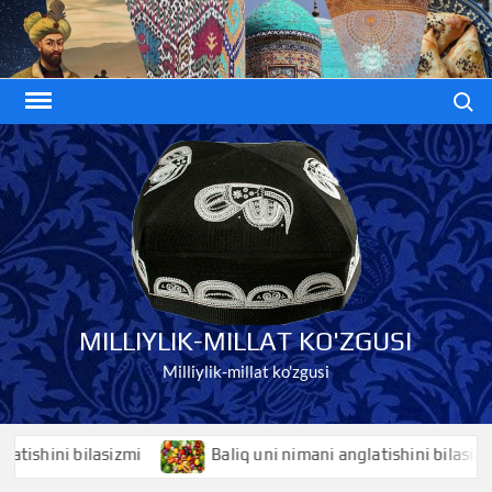
Skip
to
content
Search
MILLIYLIK-MILLAT KO'ZGUSI
Milliylik-millat ko'zgusi
ni bilasizmi
Baliq uni nimani anglatishini bilasizmi