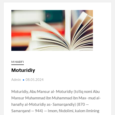
M HARFI
Moturidiy
Admin
08.05.2024
Moturidiy, Abu Mansur al- Moturidiy (to’liq nomi Abu
Mansur Muhammad ibn Muhammad ibn Max- mud al-
hanafiy al-Moturidiy as- Samarqandiy) (870 —
Samarqand — 944) — Imom, fikdolimi, kalom ilmining