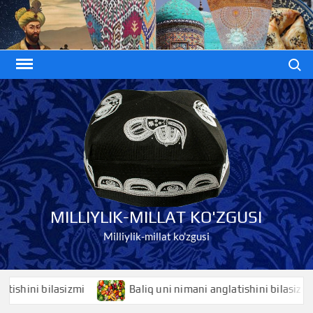
Skip
to
content
Search
MILLIYLIK-MILLAT KO'ZGUSI
Milliylik-millat ko'zgusi
ni bilasizmi
Baliq uni nimani anglatishini bilasizmi