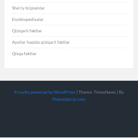
She’riy to’plamlar
Ensiklopediyalar
Qiziqarli faktlar
Ayollar haqida qiziqarli faktlar
Qisqa faktlar
Proudly powered by WordPress
|
Theme: TimesNews
|
By
ThemeSpiral.com
.