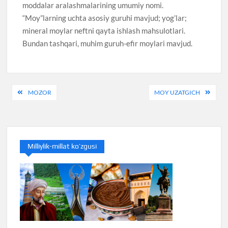
moddalar aralashmalarining umumiy nomi.
“Moy”larning uchta asosiy guruhi mavjud; yog’lar;
mineral moylar neftni qayta ishlash mahsulotlari.
Bundan tashqari, muhim guruh-efir moylari mavjud.
Post
MOZOR
MOY UZATGICH
menyusi
Milliylik-millat ko’zgusi