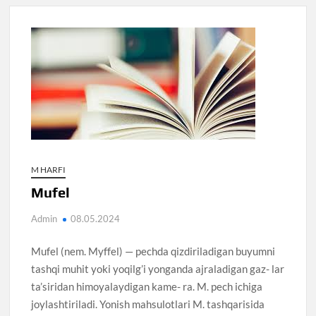
M HARFI
Mufel
Admin
08.05.2024
Mufel (nem. Myffel) — pechda qizdiriladigan buyumni
tashqi muhit yoki yoqilg’i yonganda ajraladigan gaz- lar
ta’siridan himoyalaydigan kame- ra. M. pech ichiga
joylashtiriladi. Yonish mahsulotlari M. tashqarisida