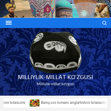
Skip
to
content
Search
MILLIYLIK-MILLAT KO'ZGUSI
Milliylik-millat ko'zgusi
 bilasizmi
Baliq uni nimani anglatishini bilasizmi