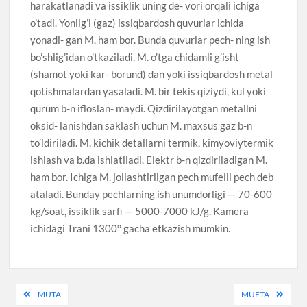
harakatlanadi va issiklik uning de- vori orqali ichiga
o’tadi. Yonilg’i (gaz) issiqbardosh quvurlar ichida
yonadi- gan M. ham bor. Bunda quvurlar pech- ning ish
bo’shlig’idan o’tkaziladi. M. o’tga chidamli g’isht
(shamot yoki kar- borund) dan yoki issiqbardosh metal
qotishmalardan yasaladi. M. bir tekis qiziydi, kul yoki
qurum b-n ifloslan- maydi. Qizdirilayotgan metallni
oksid- lanishdan saklash uchun M. maxsus gaz b-n
to’ldiriladi. M. kichik detallarni termik, kimyoviytermik
ishlash va b.da ishlatiladi. Elektr b-n qizdiriladigan M.
ham bor. Ichiga M. joilashtirilgan pech mufelli pech deb
ataladi. Bunday pechlarning ish unumdorligi — 70-600
kg/soat, issiklik sarfi — 5000-7000 kJ/g. Kamera
ichidagi Trani 1300° gacha etkazish mumkin.
Post
MUTA
MUFTA