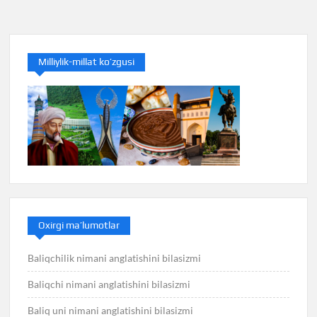
menyusi
Milliylik-millat ko’zgusi
Oxirgi ma’lumotlar
Baliqchilik nimani anglatishini bilasizmi
Baliqchi nimani anglatishini bilasizmi
Baliq uni nimani anglatishini bilasizmi