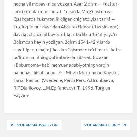
necha yil mobay- nida yozgan. Asar 2 qism — «daftar-
lar» (kitoblar)dan iborat. 1qismda Mo’g’uliston va
Qashqarda hukmronlik qilgan chig’atoiylar tarixi —
Tug’luq Temur davridan Abdurashidxon (Rashid- xon)
davrigacha izchil bayon etilgan bo’lib, u 1546 y., ya’ni
2qismdan keyin yozilgan. 2qism 1541-42 y.larda
tugatilgan, u hajm jihatdan 1qismdan to’rt marta katta
bo’lib, muallifning xotiralari- dan iborat. Bu asar
«Boburnoma» kabi memuar adabiyotning yorqin
namunasi hisoblanadi. As: Mirzo Muxammad Xaydar,
Tarixi Rashidi (Vvedenie, Per. S Pers. A.Urunbaeva,
R.P.Djalilovoy, L.M.Epifanovoy), T., 1996. Turg’un
Fayziev
Post
MUHAMMADVALI G’ORI
MUHAMMAD G’URIY
menyusi