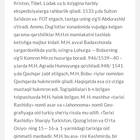
firiston, Tibet, Lodak va b. ko’pgina harbiy
ekspedisiyalarga rahbarlik qiladi. 1533 y.da Sulton
Sa’idxon va- FOT etgach, taxtga uning o’g’li Abdurashid
o’tiradi. Ammo, Dug’lotlar xonadonida vujudga kelgan
qarama-qarshiliklar M.H.ni mamlakatni tashlab
ketishga majbur kidali. M.H. avval Badaxshonda
sargardonlikda yurib, so’ngra Lohurga — Boburning
o’g’li Komron Mirzo huzuriga boradi. 946/1539—40 –
y.larda M.H. Agrada Humoyunga qo’shiladi.948/ 1541
y.da Qashqar zabt etilgach, M.H. Bobu- riylar nomidan
Qashqarda hukmronlik qiladi. Haqiqatda esa o’z-o’ziga
mustaqil hukmron edi. Tog’qabilalari b-n bo’lgan
to’qnashuvda M.H. halok bo’lgan. M. H. mashhur «tarixi
Rashidiy» nomli asar va «Jahonnoma» nomli Geo-
grafiyaga oid turkiy she’riy risola mu-allifi. «Tarixi
Rashidiy» Sharqiy Turkiston, Qozog’iston va O’rta
Osiyo- ning 15— 16-a. 1-yarmidagi tarixiga oid
qimmatli manbadir. M.H. bu asa- rini Kashmirda, bir