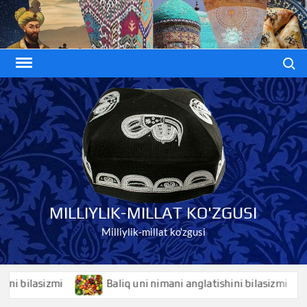
Skip
to
content
Search
MILLIYLIK-MILLAT KO'ZGUSI
Milliylik-millat ko'zgusi
ilasizmi
Baliq uni nimani anglatishini bilasizmi
B