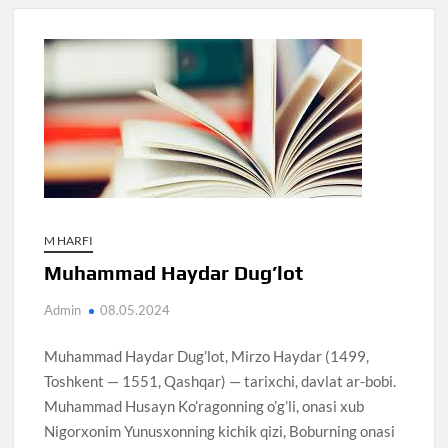
M HARFI
Muhammad Haydar Dug’lot
Admin
08.05.2024
Muhammad Haydar Dug’lot, Mirzo Haydar (1499,
Toshkent — 1551, Qashqar) — tarixchi, davlat ar-bobi.
Muhammad Husayn Ko’ragonning o’g’li, onasi xub
Nigorxonim Yunusxonning kichik qizi, Boburning onasi