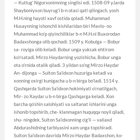
— Kutlug’ Nigorxonimning singlisi edi. 1508-09 y.larda
Shayboniyxon buyrug’i b-n otasi qatl qilingach, yosh
M.H.ning hayoti xavf ostida qoladi. Muhammad
Husaynning ishonchli kishilaridan biri Mavlo- no
Muhammad ko’p qiyinchiliklar b-n M.H.ni Buxorodan
Badaxshonga olib qochadi. 1509 y. Kobulga — Bobur
sa- royiga olib keladi. Bobur unga yuksak ehtirom
ko’rsatadi. Mirzo Haydarning yozishicha, Bobur unga
ota o’rnida otalik qiladi. 3 yildan so’ng Mirzo Haydar
An- dijonga — Sulton Sa’idxon huzuriga ketadi va
xonning oxirgi kunigacha u b-n birga bo’ladi. 1514 y.
Qashqarda Sulton Sa’idxon hokimiyati o’rnatilgach,
Mir- zo Xaydar u b-n birga Qashqarga keladi. Xon
barcha qo’shin salohiyati va saltanat ishlarini unga
ishonib topshirib, che- klanmagan huquqqa noyil qiladi,
shu- ningdek, Sulton Sa’idxonning o’g’li — valiaxd
Abdurashidning tarbiyasini xam unga topshiradi.
Sulton Sa’idxon davrida Mirzo Haydar Badaxshon, ko-