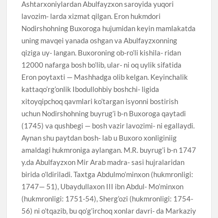
Ashtarxoniylardan Abulfayzxon saroyida yuqori
lavozim- larda xizmat qilgan. Eron hukmdori
Nodirshohning Buxoroga hujumidan keyin mamlakatda
uning mavqei yanada oshgan va Abulfayzxonning
qiziga uy- langan. Buxoroning ob-ro’li kishila- ridan
12000 nafarga bosh bo’lib, ular- ni oq uylik sifatida
Eron poytaxti — Mashhadga olib kelgan. Keyinchalik
kattaqo’rg’onlik Ibodullohbiy boshchi- ligida
xitoyqipchoq qavmlari ko’targan isyonni bostirish
uchun Nodirshohning buyrug’i b-n Buxoroga qaytadi
(1745) va qushbegi — bosh vazir lavozimi- ni egallaydi.
Aynan shu paytdan bosh- lab u Buxoro xonliginiig
amaldagi hukmroniga aylangan. M.R. buyrug’i b-n 1747
y.da Abulfayzxon Mir Arab madra- sasi hujralaridan
birida o’ldiriladi. Taxtga Abdulmo’minxon (hukmronligi:
1747— 51), Ubaydullaxon III ibn Abdul- Mo’minxon
(hukmronligi: 1751-54), Sherg’ozi (hukmronligi: 1754-
56) ni o’tqazib, bu qo’g’irchoq xonlar davri- da Markaziy