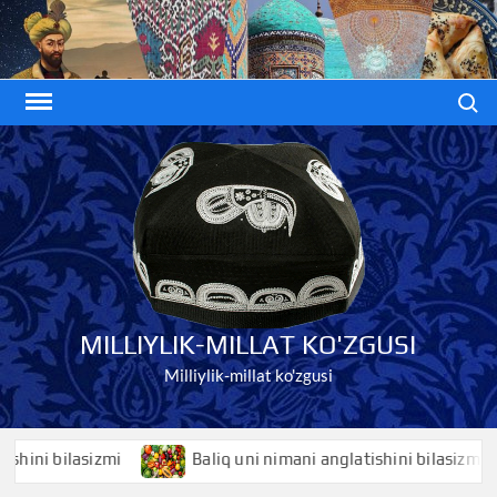
Skip
to
content
Search
MILLIYLIK-MILLAT KO'ZGUSI
Milliylik-millat ko'zgusi
i bilasizmi
Baliq uni nimani anglatishini bilasizmi