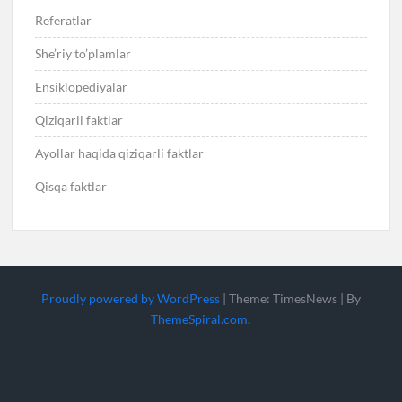
Referatlar
She’riy to’plamlar
Ensiklopediyalar
Qiziqarli faktlar
Ayollar haqida qiziqarli faktlar
Qisqa faktlar
Proudly powered by WordPress
|
Theme: TimesNews
|
By
ThemeSpiral.com
.