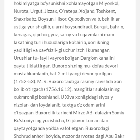
hokimiyatga bo’ysunishni xohlamayotgan Miyonkol,
Nurota, Urgut, Jizzax, O’ratepa, Xo’jand, Toshkent,
Shaxrisabz, Boysun, Hisor, Qubodiyon va b. bekliklar
ustiga yurish qilib, ularni bo’ysundiradi. Burqut, bahrin,
kenagas, qipchoq, yuz, saroy va b. qavmlarni mam-
lakatning turli hududlariga ko’chirib, xonlikning
yaxlitligi va xavfsizli- gi uchun izchil kurashgan.
Urushlar tu- fayli vayron bo’lgan Darg’om kanalini
qayta tiklattirgan. Buxoro sh.ning mu- dofaa devori
mustahkamlanib, bal. 2 m.li yangi devor qurilgan
(1752-53). M. R. Buxoro taxtiga rasmiy ravishda xon
bo’lib o’tirgach (1756.16.12), mang’itlar sulolasining
xukmronligi boshlandi. U Xiva xonligidagi siyosiy
nizolar- dan foydalanib, taxtga o’z odamlarini
o’tqazgan. Buxorolik tarixchi Mirzo AB- dulazim Somiy
Bo’stoniyning yozishicha, G’ijduvon tumanidan
qaytayotganda yo’dda vafot etgan. Buxorodagi
Shohrud anhori bo’yida, mozor darvozasidagi Abu Bakr