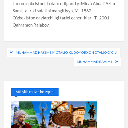
Tarxon qabristonida dafn etilgan. Ly.:Mirza Abdal’ Azim
Sami, ta- rixi salatini mangitiyya, M., 1962;
O’zbekiston davlatchiligi tarixi ocher- klari, T., 2001.
Qahramon Rajabov.
Post
MUHAMMAD HAKIMBIY OTALIQ XUDOYORXON OTALIQ O’G’LI
menyusi
MUHAMMAD RAHIM I
Milliylik-millat ko’zgusi