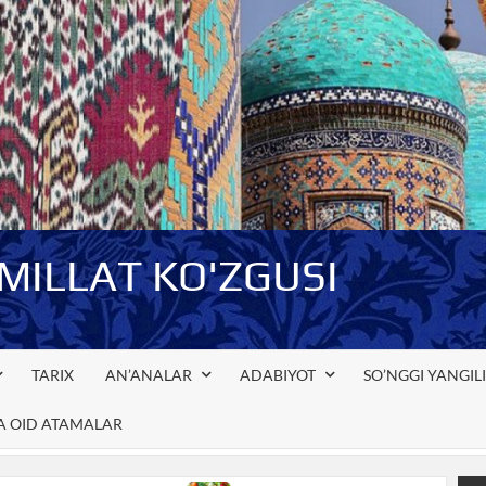
-MILLAT KO'ZGUSI
TARIX
AN’ANALAR
ADABIYOT
SO’NGGI YANGIL
GA OID ATAMALAR