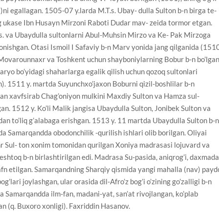
i egallagan. 1505-07 y.larda M.T.s. Ubay- dulla Sulton b-n birga te-
g ukase Ibn Husayn Mirzoni Raboti Dudar mav- zeida tormor etgan.
.s. va Ubaydulla sultonlarni Abul-Muhsin Mirzo va Ke- Pak Mirzoga
nishgan. Otasi Ismoil I Safaviy b-n Marv yonida jang qilganida (151
 Movarounnaxr va Toshkent uchun shayboniylarning Bobur b-n bo’lga
aryo bo’yidagi shaharlarga egalik qilish uchun qozoq sultonlari
). 1511 y. martda Suyunchxo’jaxon Boburni qizil-boshlilar b-n
dan xavfsirab Chag’oniyon mulkini Maxdiy Sulton va Hamza sul-
tgan. 1512 y. Ko’li Malik jangisa Ubaydulla Sulton, Jonibek Sulton va
idan to’liq g’alabaga erishgan. 1513 y. 11 martda Ubaydulla Sulton b-
 da Samarqandda obodonchilik -qurilish ishlari olib borilgan. Oliyai
hr Sul- ton xonim tomonidan qurilgan Xoniya madrasasi lojuvard va
peshtoq b-n birlashtirilgan edi. Madrasa Su-pasida, aniqrog’i, daxmad
afn etilgan. Samarqandning Sharqiy qismida yangi mahalla (nav) payd
’lari joylashgan, ular orasida dil-Afro’z bog’i o’zining go’zalligi b-n
a Samarqandda ilm-fan, madani-yat, san’at rivojlangan, ko’plab
lgan (q. Buxoro xonligi). Faxriddin Hasanov.