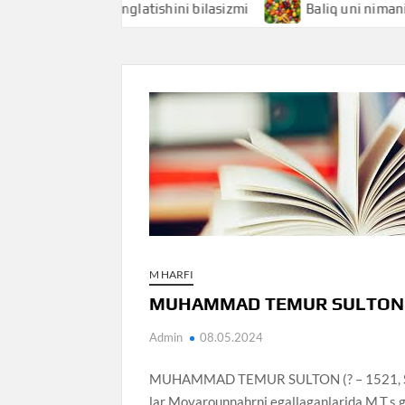
hi nimani anglatishini bilasizmi
Baliq uni nimani anglati
M HARFI
MUHAMMAD TEMUR SULTON
Admin
08.05.2024
MUHAMMAD TEMUR SULTON (? – 1521, Samar
lar Movarounnahrni egallaganlarida M.T.s.ga