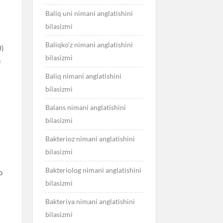
Baliq uni nimani anglatishini
bilasizmi
Baliqko’z nimani anglatishini
0)
bilasizmi
n
Baliq nimani anglatishini
bilasizmi
Balans nimani anglatishini
bilasizmi
n
Bakterioz nimani anglatishini
bilasizmi
a
Bakteriolog nimani anglatishini
o
bilasizmi
Bakteriya nimani anglatishini
bilasizmi