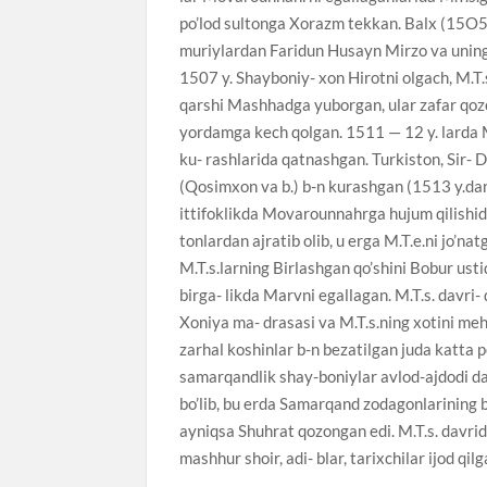
po’lod sultonga Xorazm tekkan. Balx (15O5)n
muriylardan Faridun Husayn Mirzo va unin
1507 y. Shayboniy- xon Hirotni olgach, M.T
qarshi Mashhadga yuborgan, ular zafar qozo
yordamga kech qolgan. 1511 — 12 y. larda
ku- rashlarida qatnashgan. Turkiston, Sir- D
(Qosimxon va b.) b-n kurashgan (1513 y.dan
ittifoklikda Movarounnahrga hujum qilishi
tonlardan ajratib olib, u erga M.T.e.ni jo’na
M.T.s.larning Birlashgan qo’shini Bobur ust
birga- likda Marvni egallagan. M.T.s. davri-
Xoniya ma- drasasi va M.T.s.ning xotini me
zarhal koshinlar b-n bezatilgan juda katta 
samarqandlik shay-boniylar avlod-ajdodi d
bo’lib, bu erda Samarqand zodagonlarining bog
ayniqsa Shuhrat qozongan edi. M.T.s. davrid
mashhur shoir, adi- blar, tarixchilar ijod qi