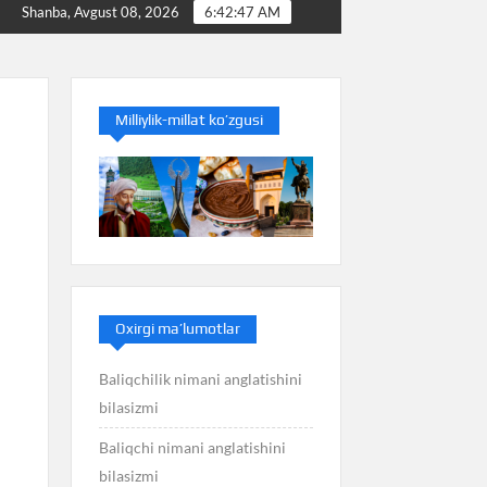
Baliq nimani anglatishini bilasizmi
Balans nimani a
Shanba, Avgust 08, 2026
6:42:48 AM
Milliylik-millat ko’zgusi
Oxirgi ma’lumotlar
Baliqchilik nimani anglatishini
bilasizmi
Baliqchi nimani anglatishini
bilasizmi