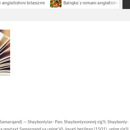
shini bilasizmi
Baliqko’z nimani anglatishini bilasizmi
qand) — Shayboniylar- Pan. Shayboniyxonnnj o’g’li. Shayboniy-
 poytaxt Samarqand va uning VI- loyati berilgan (1501), uning o’g’li