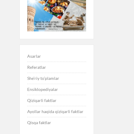
Asarlar
Referatlar
She’riy to’plamlar
Ensiklopediyalar
Qiziqarli faktlar
Ayollar haqida qiziqarli faktlar
Qisqa faktlar