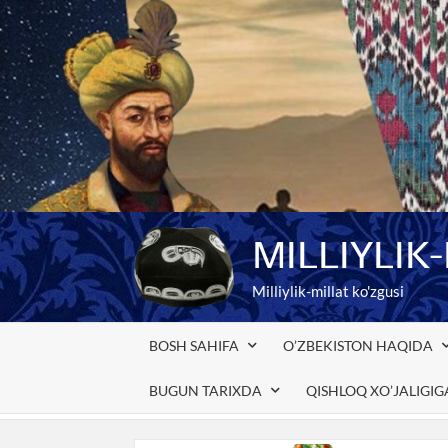
Skip
to
content
MILLIYLIK
Milliylik-millat ko'zgusi
BOSH SAHIFA
O’ZBEKISTON HAQIDA
BUGUN TARIXDA
QISHLOQ XO’JALIGI