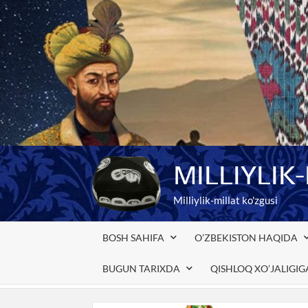
Skip
to
content
MILLIYLIK
Milliylik-millat ko'zgusi
BOSH SAHIFA
O’ZBEKISTON HAQIDA
BUGUN TARIXDA
QISHLOQ XO’JALIGI