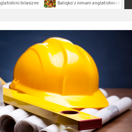
bilasizmi
Baliqko’z nimani anglatishini bilasizmi