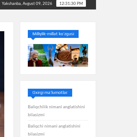
Baliq nimani anglatishini bilasizmi
Balans nimani anglat
Yakshanba, Avgust 09, 2026
12:31:31 PM
Milliylik-millat ko’zgusi
Oxirgi ma’lumotlar
Baliqchilik nimani anglatishini
bilasizmi
Baliqchi nimani anglatishini
bilasizmi