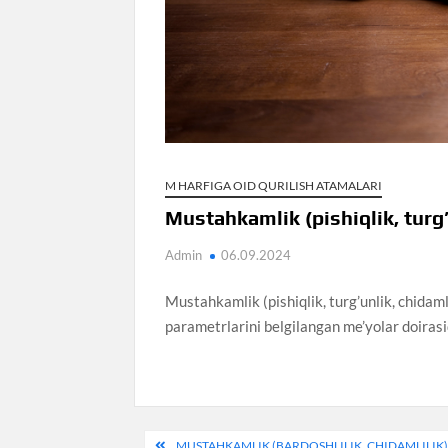
M HARFIGA OID QURILISH ATAMALARI
Mustahkamlik (pishiqlik, turg’
Admin
06.09.2024
Mustahkamlik (pishiqlik, turg’unlik, chidaml
parametrlarini belgilangan me’yolar doirasi
Post
MUSTAHKAMLIK (BARDOSHLILIK, CHIDAMLILIK