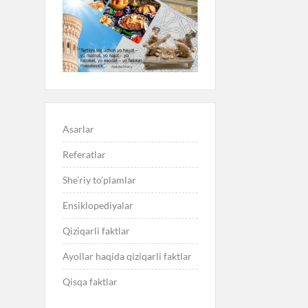
Asarlar
Referatlar
She’riy to’plamlar
Ensiklopediyalar
Qiziqarli faktlar
Ayollar haqida qiziqarli faktlar
Qisqa faktlar