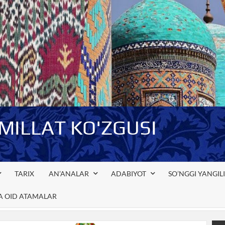
-MILLAT KO'ZGUSI
TARIX
AN’ANALAR
ADABIYOT
SO’NGGI YANGIL
GA OID ATAMALAR