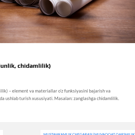
unlik, chidamlilik)
ilik) – element va materiallar o’z funksiyasini bajarish va
da ushlab turish xususiyati. Masalan: zanglashga chidamlilik.
)
MUSTAHKAMLIK CHEGARASI (MUVAQQAT QARSHILIK