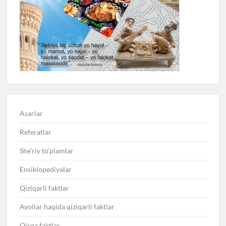
Asarlar
Referatlar
She’riy to’plamlar
Ensiklopediyalar
Qiziqarli faktlar
Ayollar haqida qiziqarli faktlar
Qisqa faktlar