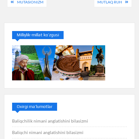
Post
MUTASIONIZM
MUTLAQ RUH
menyusi
Milliylik-millat ko’zgusi
Oxirgi ma’lumotlar
Baliqchilik nimani anglatishini bilasizmi
Baliqchi nimani anglatishini bilasizmi