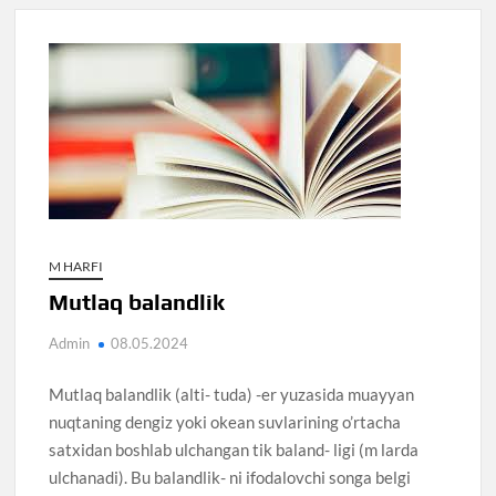
M HARFI
Mutlaq balandlik
Admin
08.05.2024
Mutlaq balandlik (alti- tuda) -er yuzasida muayyan
nuqtaning dengiz yoki okean suvlarining o’rtacha
satxidan boshlab ulchangan tik baland- ligi (m larda
ulchanadi). Bu balandlik- ni ifodalovchi songa belgi