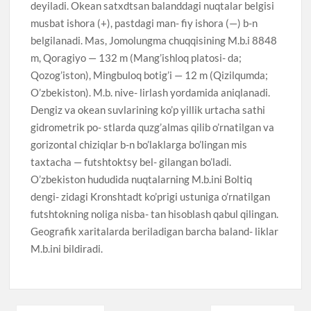
deyiladi. Okean satxdtsan balanddagi nuqtalar belgisi
musbat ishora (+), pastdagi man- fiy ishora (—) b-n
belgilanadi. Mas, Jomolungma chuqqisining M.b.i 8848
m, Qoragiyo — 132 m (Mang’ishloq platosi- da;
Qozog’iston), Mingbuloq botig’i — 12 m (Qizilqumda;
O’zbekiston). M.b. nive- lirlash yordamida aniqlanadi.
Dengiz va okean suvlarining ko’p yillik urtacha sathi
gidrometrik po- stlarda quzg’almas qilib o’rnatilgan va
gorizontal chiziqlar b-n bo’laklarga bo’lingan mis
taxtacha — futshtoktsy bel- gilangan bo’ladi.
O’zbekiston hududida nuqtalarning M.b.ini Boltiq
dengi- zidagi Kronshtadt ko’prigi ustuniga o’rnatilgan
futshtokning noliga nisba- tan hisoblash qabul qilingan.
Geografik xaritalarda beriladigan barcha baland- liklar
M.b.ini bildiradi.