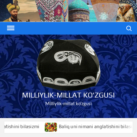
Skip
to
content
Search
MILLIYLIK-MILLAT KO'ZGUSI
Milliylik-millat ko'zgusi
shini bilasizmi
Baliq uni nimani anglatishini bilasizmi