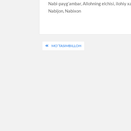
Nabi-payg’ambar, Allohning elchisi, ilohiy xa
Nabijon, Nabixon
Post
MO’TASIMBILLOH
menyusi