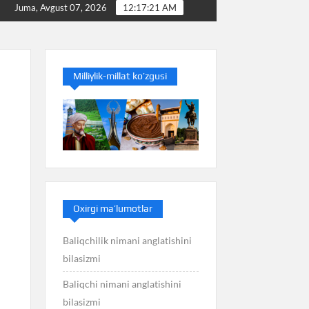
Baliq nimani anglatishini bilasizmi
Balans nimani an
Juma, Avgust 07, 2026
12:17:21 AM
Milliylik-millat ko’zgusi
Oxirgi ma’lumotlar
Baliqchilik nimani anglatishini
bilasizmi
Baliqchi nimani anglatishini
bilasizmi