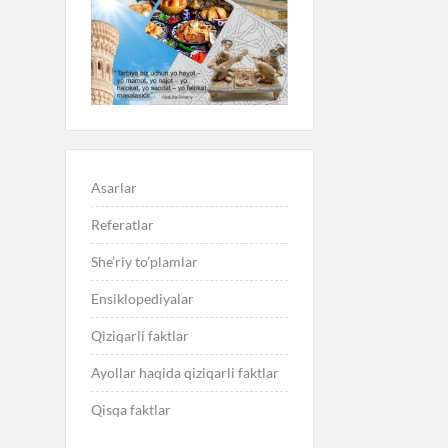
Asarlar
Referatlar
She’riy to’plamlar
Ensiklopediyalar
Qiziqarli faktlar
Ayollar haqida qiziqarli faktlar
Qisqa faktlar