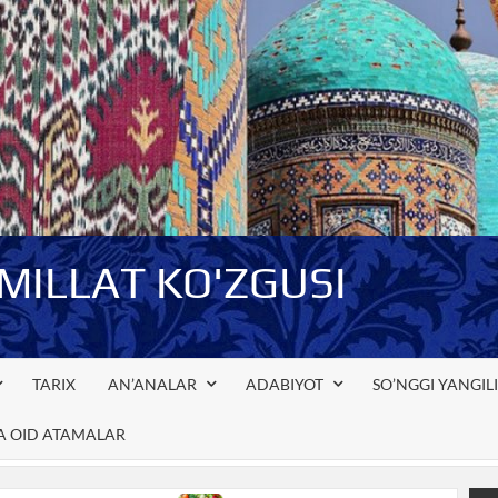
-MILLAT KO'ZGUSI
TARIX
AN’ANALAR
ADABIYOT
SO’NGGI YANGIL
GA OID ATAMALAR