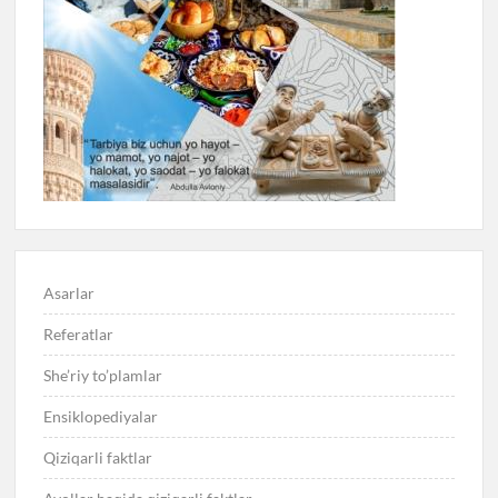
Asarlar
Referatlar
She’riy to’plamlar
Ensiklopediyalar
Qiziqarli faktlar