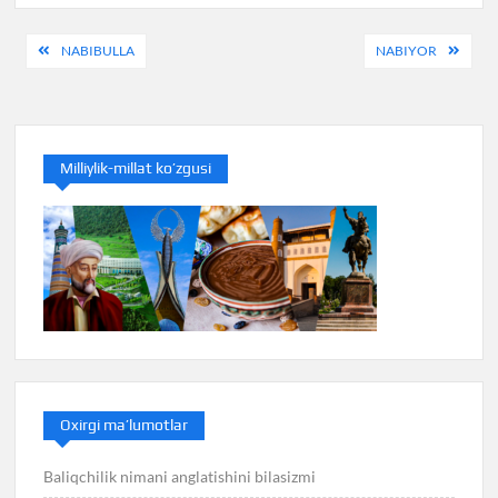
Post
NABIBULLA
NABIYOR
menyusi
Milliylik-millat ko’zgusi
Oxirgi ma’lumotlar
Baliqchilik nimani anglatishini bilasizmi