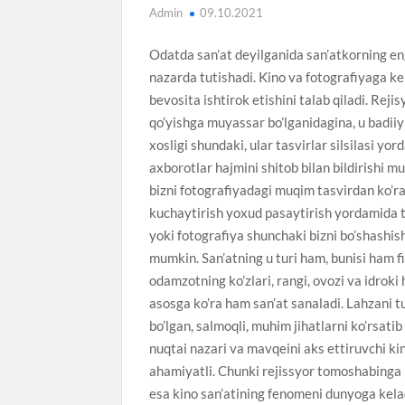
Admin
09.10.2021
Odatda san’at deyilganida san’atkorning eng
nazarda tutishadi. Kino va fotografiyaga ke
bevosita ishtirok etishini talab qiladi. Rej
qo’yishga muyassar bo’lganidagina, u badiiy 
xosligi shundaki, ular tasvirlar silsilasi 
axborotlar hajmini shitob bilan bildirishi mu
bizni fotografiyadagi muqim tasvirdan ko’ra
kuchaytirish yoxud pasaytirish yordamida 
yoki fotografiya shunchaki bizni bo’shashish
mumkin. San’atning u turi ham, bunisi ham 
odamzotning ko’zlari, rangi, ovozi va idrok
asosga ko’ra ham san’at sanaladi. Lahzani t
bo’lgan, salmoqli, muhim jihatlarni ko’rsatib
nuqtai nazari va mavqeini aks ettiruvchi k
ahamiyatli. Chunki rejissyor tomoshabinga
esa kino san’atining fenomeni dunyoga kelad