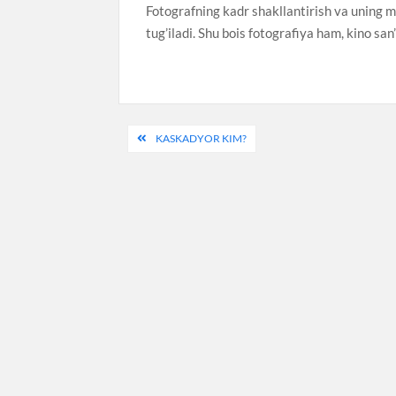
Fotografning kadr shakllantirish va uning m
tug’iladi. Shu bois fotografiya ham, kino san
Post
KASKADYOR KIM?
menyusi