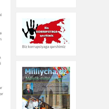
ni
ga
n
Biz korrupsiyaga qarshimiz
m
i
or
yor