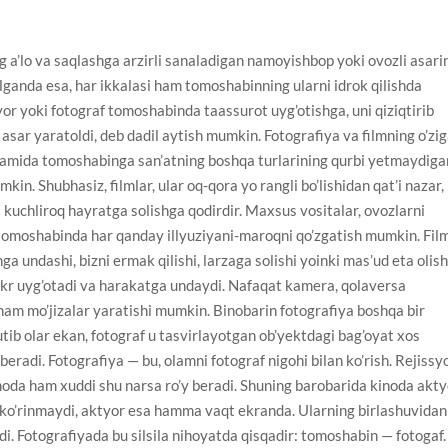
 a’lo va saqlashga arzirli sanaladigan namoyishbop yoki ovozli asari
lganda esa, har ikkalasi ham tomoshabinning ularni idrok qilishda
isyor yoki fotograf tomoshabinda taassurot uyg’otishga, uni qiziqtirib
asar yaratoldi, deb dadil aytish mumkin. Fotografiya va filmning o’zi
yordamida tomoshabinga san’atning boshqa turlarining qurbi yetmaydiga
mkin. Shubhasiz, filmlar, ular oq-qora yo rangli bo’lishidan qat’i nazar,
 kuchliroq hayratga solishga qodirdir. Maxsus vositalar, ovozlarni
tomoshabinda har qanday illyuziyani-maroqni qo’zgatish mumkin. Fil
ga undashi, bizni ermak qilishi, larzaga solishi yoinki mas’ud eta olish
fikr uyg’otadi va harakatga undaydi. Nafaqat kamera, qolaversa
i ham mo’jizalar yaratishi mumkin. Binobarin fotografiya boshqa bir
utib olar ekan, fotograf u tasvirlayotgan ob’yektdagi bag’oyat xos
 beradi. Fotografiya — bu, olamni fotograf nigohi bilan ko’rish. Rejissy
inoda ham xuddi shu narsa ro’y beradi. Shuning barobarida kinoda akt
 ko’rinmaydi, aktyor esa hamma vaqt ekranda. Ularning birlashuvidan
i. Fotografiyada bu silsila nihoyatda qisqadir: tomoshabin — fotogaf.