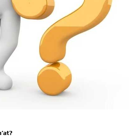
n’at?