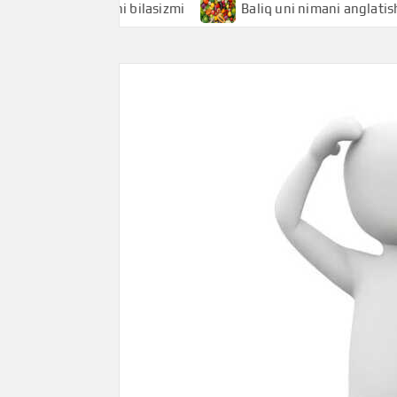
anglatishini bilasizmi
Baliq uni nimani anglatishini bilas