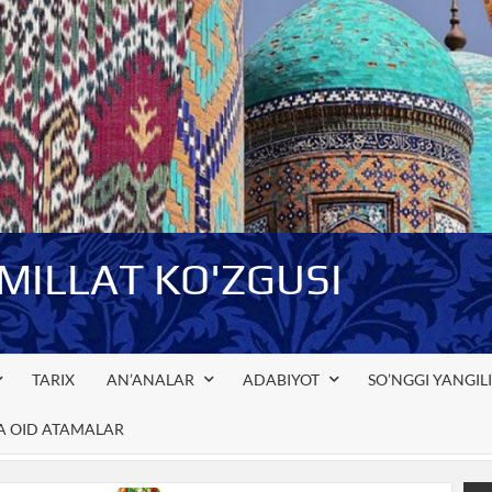
-MILLAT KO'ZGUSI
TARIX
AN’ANALAR
ADABIYOT
SO’NGGI YANGIL
GA OID ATAMALAR