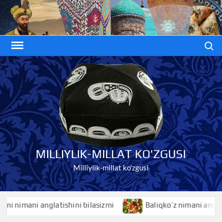
Skip
to
content
Search
MILLIYLIK-MILLAT KO'ZGUSI
Milliylik-millat ko'zgusi
 nimani anglatishini bilasizmi
Baliqko’z nimani anglatishi