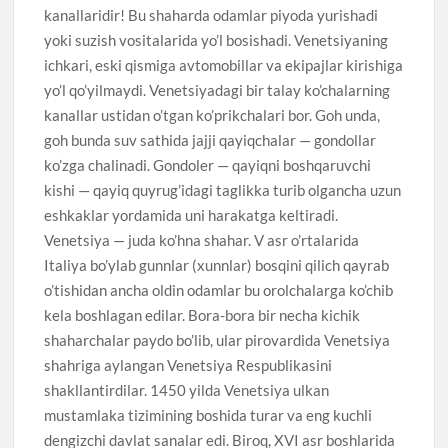
kanallaridir! Bu shaharda odamlar piyoda yurishadi
yoki suzish vositalarida yo’l bosishadi. Venetsiyaning
ichkari, eski qismiga avtomobillar va ekipajlar kirishiga
yo’l qo’yilmaydi. Venetsiyadagi bir talay ko’chalarning
kanallar ustidan o’tgan ko’prikchalari bor. Goh unda,
goh bunda suv sathida jajji qayiqchalar — gondollar
ko’zga chalinadi. Gondoler — qayiqni boshqaruvchi
kishi — qayiq quyrug’idagi taglikka turib olgancha uzun
eshkaklar yordamida uni harakatga keltiradi.
Venetsiya — juda ko’hna shahar. V asr o’rtalarida
Italiya bo’ylab gunnlar (xunnlar) bosqini qilich qayrab
o’tishidan ancha oldin odamlar bu orolchalarga ko’chib
kela boshlagan edilar. Bora-bora bir necha kichik
shaharchalar paydo bo’lib, ular pirovardida Venetsiya
shahriga aylangan Venetsiya Respublikasini
shakllantirdilar. 1450 yilda Venetsiya ulkan
mustamlaka tizimining boshida turar va eng kuchli
dengizchi davlat sanalar edi. Biroq, XVI asr boshlarida