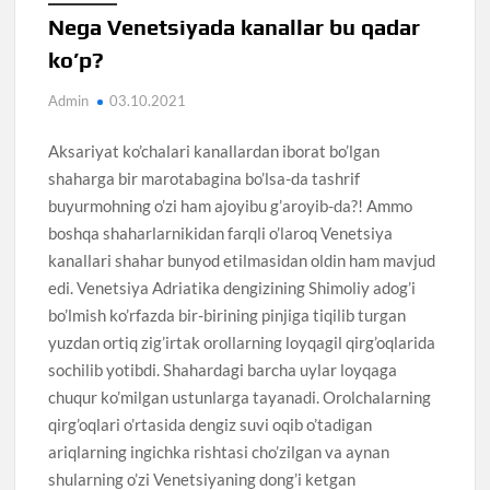
Nega Venetsiyada kanallar bu qadar
ko’p?
Admin
03.10.2021
Aksariyat ko’chalari kanallardan iborat bo’lgan
shaharga bir marotabagina bo’lsa-da tashrif
buyurmohning o’zi ham ajoyibu g’aroyib-da?! Ammo
boshqa shaharlarnikidan farqli o’laroq Venetsiya
kanallari shahar bunyod etilmasidan oldin ham mavjud
edi. Venetsiya Adriatika dengizining Shimoliy adog’i
bo’lmish ko’rfazda bir-birining pinjiga tiqilib turgan
yuzdan ortiq zig’irtak orollarning loyqagil qirg’oqlarida
sochilib yotibdi. Shahardagi barcha uylar loyqaga
chuqur ko’milgan ustunlarga tayanadi. Orolchalarning
qirg’oqlari o’rtasida dengiz suvi oqib o’tadigan
ariqlarning ingichka rishtasi cho’zilgan va aynan
shularning o’zi Venetsiyaning dong’i ketgan