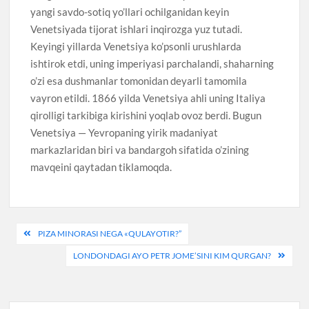
yangi savdo-sotiq yo’llari ochilganidan keyin
Venetsiyada tijorat ishlari inqirozga yuz tutadi.
Keyingi yillarda Venetsiya ko’psonli urushlarda
ishtirok etdi, uning imperiyasi parchalandi, shaharning
o’zi esa dushmanlar tomonidan deyarli tamomila
vayron etildi. 1866 yilda Venetsiya ahli uning Italiya
qirolligi tarkibiga kirishini yoqlab ovoz berdi. Bugun
Venetsiya — Yevropaning yirik madaniyat
markazlaridan biri va bandargoh sifatida o’zining
mavqeini qaytadan tiklamoqda.
Post
PIZA MINORASI NEGA «QULAYOTIR?”
menyusi
LONDONDAGI AYO PETR JOME’SINI KIM QURGAN?